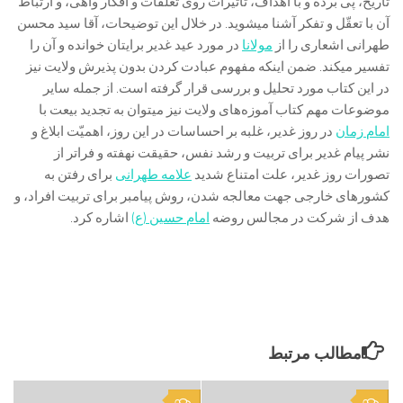
تاریخ، پی برده و با اهداف، تأثیرات روی تعلّقات و افکار واهی، و ارتباط
آن با تعقّل و تفکر آشنا میشوید. در خلال این توضیحات، آقا سید محسن
طهرانی اشعاری را از
مولانا
در مورد عید غدیر برایتان خوانده و آن را
تفسیر میکند. ضمن اینکه مفهوم عبادت کردن بدون پذیرش ولایت نیز
در این کتاب مورد تحلیل و بررسی قرار گرفته است. از جمله سایر
موضوعات مهم کتاب آموزه‌های ولایت نیز میتوان به تجدید بیعت با
امام زمان
در روز غدیر، غلبه بر احساسات در این روز، اهمیّت ابلاغ و
نشر پیام غدیر برای تربیت و رشد نفس، حقیقت نهفته و فراتر از
تصورات روز غدیر، علت امتناع شدید
علامه طهرانی
برای رفتن به
کشورهای خارجی جهت معالجه شدن، روش پیامبر برای تربیت افراد، و
هدف از شرکت در مجالس روضه
امام حسین (ع)
اشاره کرد.
مطالب مرتبط