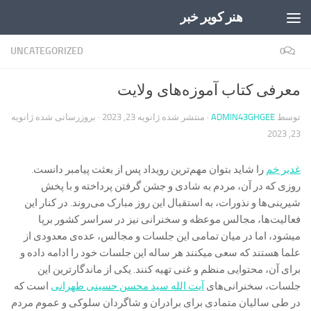
هنر کویر خبر
Skip to content
UNCATEGORIZED
0
معرفی کتاب آموزه‌های ولایت
توسط
ADMIN43GHGEE
· منتشر شده
ژانویه 23, 2023
· بروزرسانی شده
ژانویه
23, 2023
غدیر خم
را شاید بتوان مهم‌ترین رویداد پس از بعثت پیامبر دانست.
روزی که در آن، مردم به شادی و جشن گرفتن پرداخته و با پخش
شیرینی‌ها و نذورات، به استقبال این روز مبارک می‌روند. در کنار این
فعالیت‌ها، مجالس موعظه و سخنرانی نیز در سراسر کشور برپا
میشود، اما در میان تمامی این جلسات و مجالس، عده‌ی معدودی از
علما هستند که سعی میکنند هر ساله این جلسات خود را ادامه داده و
برای آن، محتوایی منظم و غنی تهیه کنند. یکی از ماندگارترین این
جلسات، سخنرانی‌های
آیت الله سید محسن حسینی طهرانی
است که
در طی سالیان متمادی برای برادران و شاگردان سلوکی و عموم مردم