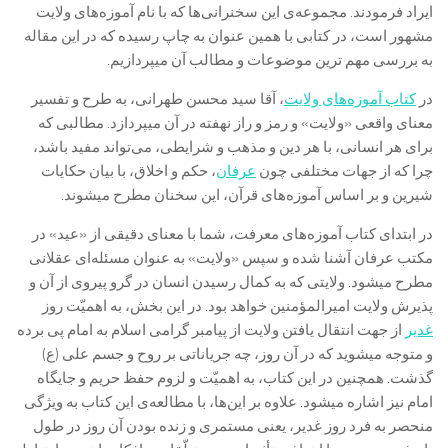
ایراد فرمودند. مجموعه‌ی این سخنرانی‌ها که با نام آموزه‌های ولایت
مشهور است، در کتابی با همین عنوان به چاپ رسیده که در این مقاله
به بررسی مهم ترین موضوعات و مطالب آن میپردازیم.
در
کتاب آموزه‌های ولایت
، آقا سید محسن طهرانی، به طرح و تفسیر
معنای واقعی «ولایت» و رمز و راز نهفته در آن میپردازد. مطالبی که
برای هر انسانی، با هر دین و مذهب و شرایطی، می‌تواند مفید باشد،
چرا که از جهات مختلفی چون
عرفان
، حکم و اخلاق، با بیان حکایات
شیرین و بر اساس آموزه‌های قرآن، این سخنان مطرح میشوند.
در ابتدای کتاب آموزه‌های معرفت، شما با معنای دقیقی از «عید» در
مکتب عرفان آشنا شده و سپس «ولایت» به عنوان مسئله‌ای عقلانی
مطرح میشود. ولایتی که به کمال رسیدن انسان در گرو پیروی از آن و
پذیرش ولایت امیرالمؤمنین خواهد بود. در این بخش، به اهمیّت روز
غدیر
از جهت انتقال یافتن ولایت از پیامبر گرامی اسلام به امام پی برده
و متوجه میشوید که در آن روز، چه جریاناتی بر روح و جسم علی (ع)
گذشت. همچنین در این کتاب، به اهمیّت و لزوم حفظ حریم و جایگاه
امام نیز اشاره میشود. علاوه بر این‌ها، با مطالعه‌ی این کتاب به ویژگی
منحصر به فرد روز غدیر، یعنی مستمری و زنده بودن آن روز در طول