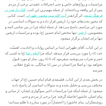
مراسمات و رواج‌های خاص و حتی انحرافات عقیدتی برخی از مردم
پس از این واقعه پرداخته‌اند. از جمله مهم‌ترین این کتب،
کتاب اربعین در
فرهنگ شیعه
، اثر گرانقدر
آیت الله سید محسن طهرانی
است. کتابی
که محور بحث‌های خود را، اربعین قرار داده و به سوالات اساسی در
مورد این مراسم، پاسخ می‌دهد. از جمله اینکه چرا در بین تمامی ائمه و
معصومین،
اربعین
تنها مختص امام حسین (ع) بوده و مراسمات اربعین
تنها برای ایشان برگزار میشود.
در این کتاب، آقای طهرانی ابتدا بر اساس روایات و احادیث، اهمیّت
عدد 40 را مورد بررسی قرار میدهد. اینکه چرا
امام رضا
(ع) به کسی که
خمر و شراب می‌نوشید میفرمود که تا 40 روز، نماز او مورد قبول
نخواهد بود؛ و اصلا چرا انسان در سن 40 سالگی، به بلوغ عقلانی
میرسد.
در بخش بعدی از این کتاب، فلسفه‌ی قیام امام حسین (ع) از جهات
مختلف بررسی و تحلیل شده و به سوالات اساسی آن پاسخ داده
میشود. از جمله اینکه چرا مراسمات اخیر سوگواری ایشان، از مبانی و
پیام اصلی عاشورا فاصله گرفته. چرا برخی از مردم و حتی
روشنفکران، پیام عاشورا را انحصاراً در مورد مبارزه با ظلم میدانند؛