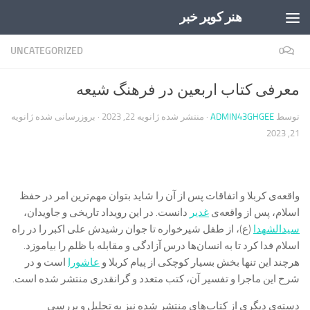
هنر کویر خبر
Skip to content
UNCATEGORIZED
0
معرفی کتاب اربعین در فرهنگ شیعه
توسط
ADMIN43GHGEE
· منتشر شده
ژانویه 22, 2023
· بروزرسانی شده
ژانویه
21, 2023
واقعه‌ی کربلا و اتفاقات پس از آن را شاید بتوان مهم‌ترین امر در حفظ
اسلام، پس از واقعه‌ی
غدیر
دانست. در این رویداد تاریخی و جاویدان،
سیدالشهدا
(ع)، از طفل شیرخواره تا جوان رشیدش علی اکبر را در راه
اسلام فدا کرد تا به انسان‌ها درس آزادگی و مقابله با ظلم را بیاموزد.
هرچند این تنها بخش بسیار کوچکی از پیام کربلا و
عاشورا
است و در
شرح این ماجرا و تفسیر آن، کتب متعدد و گرانقدری منتشر شده است.
دسته‌ی دیگری از کتاب‌های منتشر شده نیز به تحلیل و بررسی