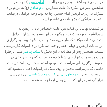
چرا برخی‌ها به اشتباه و از روی جهالت، به
امام حسن
(ع) بخاطر
صلحش اعتراض میکردند؛ علت سفارش
امام صادق
(ع) به مردم برای
تشرّف به زیارت اربعین امام حسین (ع) چه بود، و چه عواملی درنهایت
باعث جاودانگی کربلا و واقعه‌ی عاشورا شد.
در قسمت نهایی این کتاب نیز، علت اختصاص دادن اربعین به
سیدالشّهدا مورد بحث قرار میگیرد. در این قسمت، ایشان با دلایل
متعددی اثبات میکنند که «اربعین» مختص سیدالشّهدا بوده و برگزاری
مراسمات اربعین و چهلم، هفتم و حتی سالگرد برای اموات کار درستی
نیست. همچنین پس از مطالعه‌ی این بخش با
سنّت پیامبر
مبنی بر طول
مدت مراسمات عزاداری آشنا شده و درمیابید که چه انحرافاتی در
نحوه‌ی برگزاری این مراسمات به وجود آمده است. ازجمله تشریفات
خاصی که در مراسم تدفین و روی سنگ قبر اموات اعمال میشود که
این بحث از نظر
علامه طهرانی
در
کتاب معاد شناسی
مورد بررسی
قرار گرفته و در این کتاب نیز به آن ارجاع داده شده است.
مطالب مرتبط