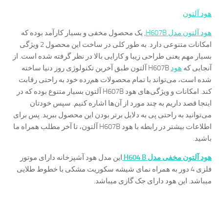
هود آلتون
هود آلتون مدل H607B
, یک محصول مخفی و بسیار کارآمد بوده که
امکانات متنوعی دارد. به طور کلی در ساخت این محصول 2 ویژگی
بسیار مهم یعنی طراحی زیبا و کارایی بالا در نظر گرفته شده است. از
آنجایی که
هود
H607B آلتون طبق آخرین تکنولوژی روز دنیا ساخته
شده است، می‌تواند با تمام محصولات هم‌رده خود به راحتی رقابت
کند. امکانات و ویژگی‌های هود H607B آلتون بسیار متنوع بوده که در
اینجا قصد داریم به چند مورد از آ‌ن‌ها اشاره کنیم. سپس خودتان
می‌توانید به راحتی پی به دلایل برتر بودن این محصول ببرید. پس برای
اطلاعات بیشتر در رابطه با هود H607B آلتون، تا آخر مطلب همراه ما
باشید.
هود آلتون مخفی مدل H604 B
این مدل هود آشپزخانه دارای موتور
فلزی 4 دور به همراه نمای شیشه سکوریت مشکی با خطوط طلایی
میباشد. این هود دارای جک گازی میباشد.