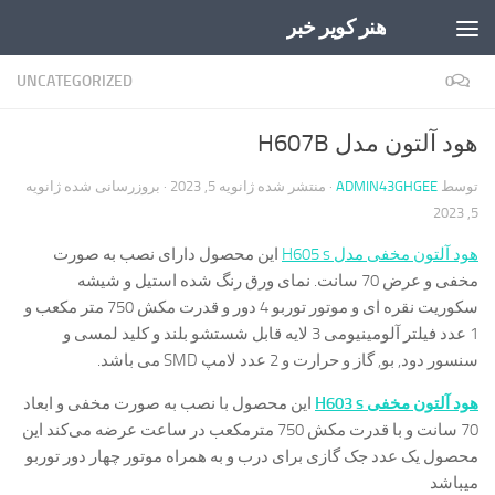
هنر کویر خبر
Skip to content
UNCATEGORIZED
0
هود آلتون مدل H607B
توسط
ADMIN43GHGEE
· منتشر شده
ژانویه 5, 2023
· بروزرسانی شده
ژانویه
5, 2023
هود آلتون مخفی مدل H605 s
این محصول دارای نصب به صورت
مخفی و عرض 70 سانت. نمای ورق رنگ شده استیل و شیشه
سکوریت نقره ای و موتور توربو 4 دور و قدرت مکش 750 متر مکعب و
1 عدد فیلتر آلومینیومی 3 لایه قابل شستشو بلند و کلید لمسی و
سنسور دود, بو, گاز و حرارت و 2 عدد لامپ SMD می باشد.
هود آلتون مخفی H603 s
این محصول با نصب به صورت مخفی و ابعاد
70 سانت و با قدرت مکش 750 مترمکعب در ساعت عرضه می‌کند این
محصول یک عدد جک گازی برای درب و به همراه موتور چهار دور توربو
میباشد