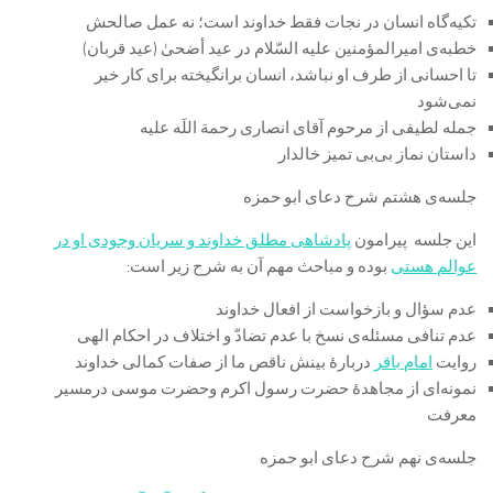
تکیه‌گاه انسان در نجات فقط خداوند است؛ نه عمل صالحش
خطبه‌ی امیرالمؤمنین علیه السّلام در عید أضحیٰ‌ (عید قربان)
تا احسانی از طرف او نباشد، انسان برانگیخته برای کار خیر
نمی‌شود
جمله لطیفی از مرحوم آقای انصاری رحمة اللَه علیه
داستان نماز بی‌بی تمیز خالدار
جلسه‌ی هشتم شرح دعای ابو حمزه
این جلسه پیرامون
پادشاهی مطلق خداوند و سریان وجودی او در
عوالم هستی
بوده و مباحث مهم آن به شرح زیر است:
عدم سؤال و بازخواست از افعال خداوند
عدم تنافی مسئله‌ی نسخ با عدم تضادّ و اختلاف در احکام الهی
روایت
امام باقر
دربارۀ بینش ناقص ما از صفات کمالی خداوند
نمونه‌ای از مجاهدۀ حضرت رسول اکرم وحضرت موسی درمسیر
معرفت
جلسه‌ی نهم شرح دعای ابو حمزه