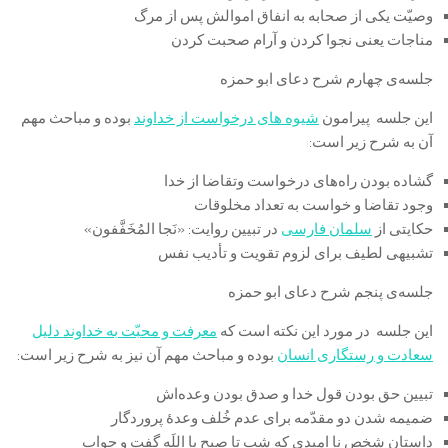
وصیّت یکی از صحابه به انفاق اموالش پس از مرگ
مناجات یعنی نجوا کردن و آرام صحبت کردن
جلسه‌ی چهارم شرح دعای ابو حمزه
این جلسه پیرامون
شیوه های درخواست از خداوند
بوده و مباحث مهم
آن به شرح زیر است:
گشاده بودن راه‌های درخواست وتقاضا از خدا
وجود تقاضا و خواست به تعداد مخلوقات
حکایتی از
سلمان فارسی
در تبیین روایت: «نَجا المُخَفَّفون»
تشبیهی لطیف برای لزوم تقویت و تأدیب نفس
جلسه‌ی پنجم شرح دعای ابو حمزه
این جلسه در مورد این نکته است که
معرفت و محبّت به خداوند دلیل
سعادت و رستگاری انسان
بوده و مباحث مهم آن نیز به شرح زیر است:
تبیین حق بودن قول خدا و صدق بودن وعده‌اش
ضمیمه شدن دو مقدّمه برای عدم خُلف وعدۀ پروردگار
داستان شخص نا امیدی که شب تا صبح یا اللَه گفت و جواب