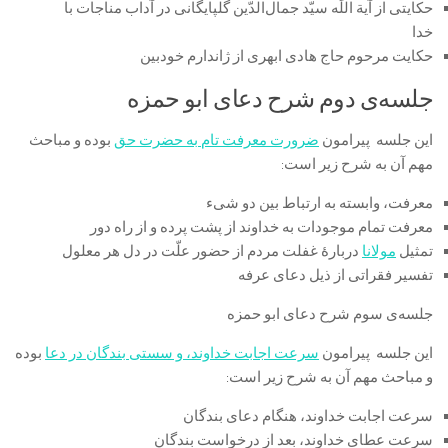
حکایتی از آیة اللَه سیّد جمال‌الدّین گلپایگانی در آداب مناجات با
خدا
حکایت مرحوم حاج هادی ابهری از ژاندارم خودبین
جلسه‌ی دوم شرح دعای ابو حمزه
این جلسه پیرامون
ضرورت معرفت تام به حضرت حق
بوده و مباحث
مهم آن به شرح زیر است:
معرفت، وابسته به ارتباط بین دو شیء
معرفت تمام موجودات به خداوند از پشت پرده و از راه دور
تمثیل
مولانا
دربارۀ غفلت مردم از حضور علّت در دل هر معلول
تفسیر فقراتی از ذیل دعای عرفه
جلسه‌ی سوم شرح دعای ابو حمزه
این جلسه پیرامون
سرعت اجابت خداوند، و سستى بندگان در دعا
بوده
و مباحث مهم آن به شرح زیر است:
سرعت اجابت خداوند، هنگام دعای بندگان
سرعت عطای خداوند، بعد از درخواست بندگان