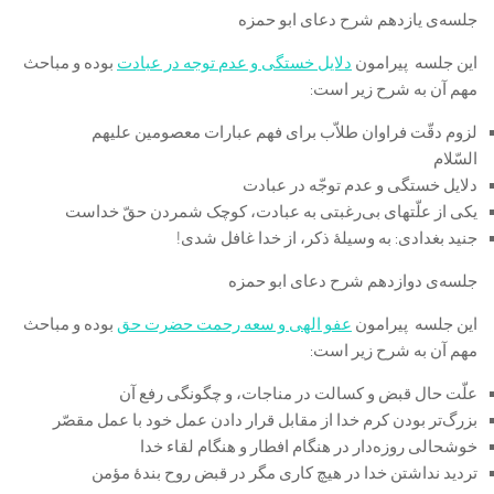
جلسه‌ی یازدهم شرح دعای ابو حمزه
این جلسه پیرامون
دلایل خستگی و عدم توجه در عبادت
بوده و مباحث
مهم آن به شرح زیر است:
لزوم دقّت فراوان طلاّب برای فهم عبارات معصومین علیهم
السّلام
دلایل خستگی و عدم توجّه در عبادت
یکی از علّت‎های بی‌رغبتی به عبادت، کوچک شمردن حقّ خداست
جنید بغدادی: به وسیلۀ ذکر، از خدا غافل شدی!
جلسه‌ی دوازدهم شرح دعای ابو حمزه
این جلسه پیرامون
عفو الهی و سعه رحمت حضرت حق
بوده و مباحث
مهم آن به شرح زیر است:
علّت حال قبض و کسالت در مناجات، و چگونگی رفع آن
بزرگ‌تر بودن کرم خدا از مقابل قرار دادن عمل خود با عمل مقصّر
خوشحالی روزه‌دار در هنگام افطار و هنگام لقاء خدا
تردید نداشتن خدا در هیچ کاری مگر در قبض روح بندۀ مؤمن