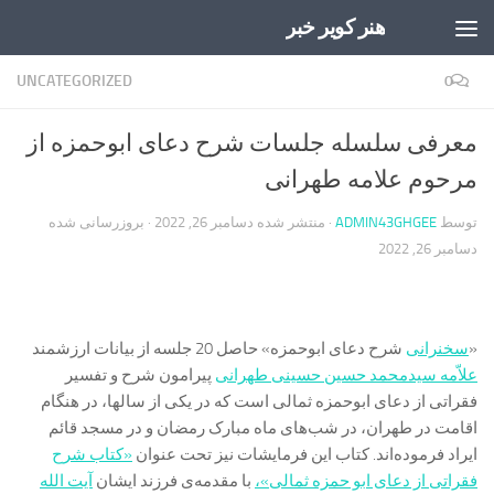
هنر کویر خبر
Skip to content
UNCATEGORIZED
0
معرفی سلسله جلسات شرح دعای ابوحمزه از
مرحوم علامه طهرانی
توسط
ADMIN43GHGEE
· منتشر شده
دسامبر 26, 2022
· بروزرسانی شده
دسامبر 26, 2022
«
سخنرانی
شرح دعای ابوحمزه» حاصل 20 جلسه از بیانات ارزشمند
علاّمه سیدمحمد حسین حسینی طهرانی
پیرامون شرح و تفسیر
فقراتی از دعای ابوحمزه ثمالی است که در یکی از سالها، در هنگام
اقامت در طهران، در شب‌های ماه مبارک رمضان و در مسجد قائم
ایراد فرموده‌اند. کتاب این فرمایشات نیز تحت عنوان
«کتاب شرح
فقراتی از دعای ابو حمزه ثمالی»،
با مقدمه‌ی فرزند ایشان
آیت الله