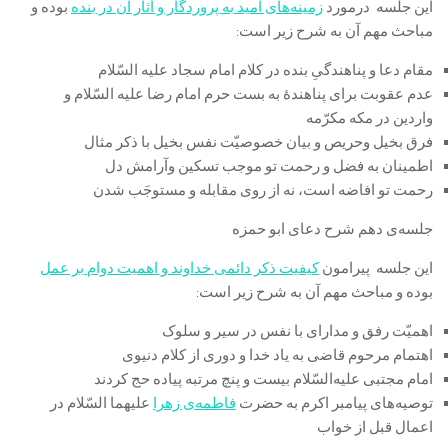
این جلسه درمورد
زمینه‌های امید به پروردگار و آثار آن در بنده
بوده و
مباحث مهم آن به شرح زیر است:
مقام دعا و پناهندگیِ بنده در کلام امام سجاد علیه السّلام
عدم عقوبت برای پناهندۀ به بست حرم امام رضا علیه السّلام و
واردین در مکه مکرّمه
فرق بخیل وحریص و بیان خصوصیّت نفس بخیل با ذکر مثال
اطمینان به فضل و رحمت تو موجب تسکین وآرامش دل
رحمت تو افاضه است، نه از روی مقابله و مستوجَب شدن
جلسه‌ی دهم شرح دعای ابو حمزه
این جلسه پیرامون
کیفیت ذکر دائمی خداوند و اهمیت دوام بر عمل
بوده و مباحث مهم آن به شرح زیر است:
اهمیّت رفق و مدارای با نفس در سیر و سلوک
اهتمام مرحوم قاضی به یاد خدا و دوری از کلام دنیوی
امام مجتبی علیه‌السّلام بیست و پنچ مرتبه پیاده حج کردند
توصیه‌های پیامبر اکرم به حضرت
فاطمه‌ی زهرا
علیهما السّلام در
اعمال قبل از خواب