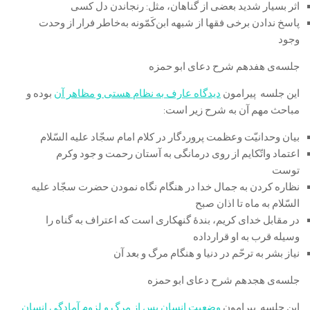
اثر بسیار شدید بعضی از گناهان، مثل: رنجاندن دل کسی
پاسخ ندادن برخی فقها از شبهه ابن‌کَمّونه به‌خاطر فرار از وحدت
وجود
جلسه‌ی هفدهم شرح دعای ابو حمزه
این جلسه پیرامون
دیدگاه عارف به نظام هستی و مظاهر آن
بوده و
مباحث مهم آن به شرح زیر است:
بیان وحدانیّت وعظمت پروردگار در کلام امام سجّاد علیه السّلام
اعتماد واتّکایم از روی درمانگی به آستان رحمت و جود وکرم
توست
نظاره کردن به جمال خدا در هنگام نگاه نمودن حضرت سجّاد علیه
السّلام به ماه تا اذان صبح
در مقابل خدای کریم، بندۀ گنهکاری است که اعتراف به گناه را
وسیله قرب به او قرارداده
نیاز بشر به ترحّم در دنیا و هنگام مرگ و بعد آن
جلسه‌ی هجدهم شرح دعای ابو حمزه
این جلسه پیرامون
وضعیت انسان پس از مرگ و لزوم آمادگی انسان