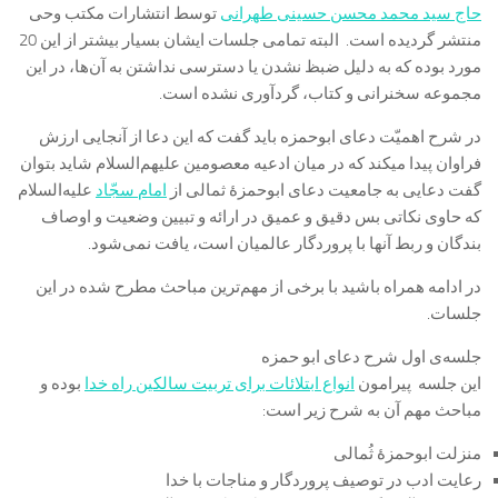
حاج سید محمد محسن حسینی طهرانی
توسط انتشارات مکتب وحی
منتشر گردیده است. البته تمامی جلسات ایشان بسیار بیشتر از این 20
مورد بوده که به دلیل ضبظ نشدن یا دسترسی نداشتن به آن‌ها، در این
مجموعه سخنرانی و کتاب، گردآوری نشده است.
در شرح اهمیّت دعای ابوحمزه باید گفت که این دعا از آنجایی ارزش
فراوان پیدا میکند که در میان ادعیه معصومین علیهم‌السلام شاید بتوان
گفت دعایی به جامعیت دعای ابوحمزۀ ثمالی از
امام سجّاد
علیه‌السلام
که حاوی نکاتی بس دقیق و عمیق در ارائه و تبیین وضعیت و اوصاف
بندگان و ربط آنها با پروردگار عالمیان است، یافت نمی‌شود.
در ادامه همراه باشید با برخی از مهم‌ترین مباحث مطرح شده در این
جلسات.
جلسه‌ی اول شرح دعای ابو حمزه
این جلسه پیرامون
انواع ابتلائات برای تربیت سالکین راه خدا
بوده و
مباحث مهم آن به شرح زیر است:
منزلت ابوحمزۀ ثُمالی
رعایت ادب در توصیف پروردگار و مناجات با خدا