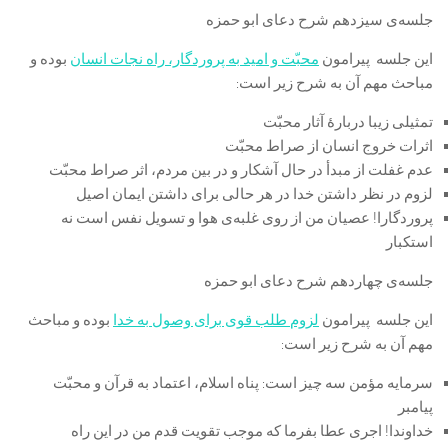
جلسه‌ی سیزدهم شرح دعای ابو حمزه
این جلسه پیرامون
محبّت و امید به پروردگار، راه نجات انسان
بوده و
مباحث مهم آن به شرح زیر است:
تمثیلی زیبا دربارۀ آثار محبّت
اثرات خروج انسان از صراط محبّت
عدم غفلت از مبدأ در حال آشکار و در بین مردم، اثر صراط محبّت
لزوم در نظر داشتن خدا در هر حالی برای داشتن ایمان اصیل
پروردگارا! عصیان من از روی غلبه‌ی هوا و تسویل نفس است نه
استکبار
جلسه‌ی چهاردهم شرح دعای ابو حمزه
این جلسه پیرامون
لزوم طلب قوی برای وصول به خدا
بوده و مباحث
مهم آن به شرح زیر است:
سرمایه مؤمن سه چیز است: پناه اسلام، اعتماد به قرآن و محبّت
پیامبر
خداوندا! اجری عطا بفرما که موجب تقویت قدم من در این راه