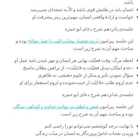
باشد
انسان باید در طلبش قوی باشد و الاّ به نتیجه‌ای نمی‌رسد
خواست و ارادۀ واقعی انسان، مهم‌ترین رمز پیشرفت او
جلسه‌ی پانزدهم شرح دعای ابو حمزه
این جلسه پیرامون
لزوم تحصیل محبّت الهی با عمل صالح
بوده و
مباحث مهم آن به شرح زیر است:
لحظه مرگ، وقت فعلیّت نهایی هر انسان و مهر شدن نامه عمل او
«عدم امکان تبدیل فعلیّت به قابلیّت»، از براهین بطلان تناسخ
سؤال نمودن نکیر و منکر از علوم حقیقی، نه ظاهری
عدم لزوم طلب حلالیّت از غیبت‌شونده و لزوم استغفار برای او
جلسه‌ی شانزدهم شرح دعای ابو حمزه
این جلسه پیرامون
فیض و لطف بی نهایت خداوند و کوتاهی بندگان
بوده و مباحث مهم آن به شرح زیر است:
با نهایت درجه کوششم نمی‌توانم تو را راضی کنم
وزیدن نفحات خاصّ پروردگار به انسان در مدّت زندگی