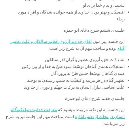
نشنید، و پیام خدا برای او
افضلیّت و بهتر بودن خداوند از همه خوانده شدگان و افراد مورد
رجاء
جلسه‌ی ششم شرح دعای ابو حمزه
این جلسه پیرامون
لقای خداوند آرزوی عظیم سالکان و علت تطهیر
گناه
بوده و مباحث مهم آن به شرح زیر است:
لقاء ذات حق، آرزوی عظیم و گران‌قدر سالکین
استجلاب همه‌ی گناهان توسّط سوء ظنّ به خدا و از بین رفتن
همه‌ی گناهان توسّط حسن ظنّ به پروردگار
تطهیر گناه در هر مرتبه و کیفیّت به سبب رسیدن به توحید
علّت اساسی تنازل انسان به درکات جهنّم و دوری از خداوند
جلسه‌ی هفتم شرح دعای ابو حمزه
این جلسه به این نکته مربوط میشود که
معرفت خداوند تنها تکیه‌گاه
انسان در نجات از نفس امّاره
است. مباحث مهم این جلسه نیز به شرح
زیر می‌باشد: