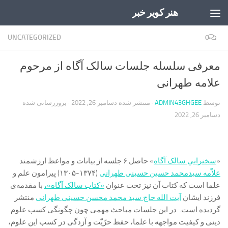
هنر کویر خبر
Skip to content
UNCATEGORIZED
0
معرفی سلسله جلسات سالک آگاه از مرحوم
علامه طهرانی
توسط
ADMIN43GHGEE
· منتشر شده
دسامبر 26, 2022
· بروزرسانی شده
دسامبر 26, 2022
«
سخنراني سالک آگاه
» حاصل ۶ جلسه از بیانات و مواعظ ارزشمند
علاّمه سیدمحمد حسین حسینی طهرانی
(۱۳۷۴-۱۳۰۵) پیرامون علم و
علما است که کتاب آن نیز تحت عنوان
«کتاب سالک آگاه»،
با مقدمه‌ی
فرزند ایشان
آیت الله حاج سید محمد محسن حسینی طهرانی
منتشر
گردیده است. در این جلسات مباحث مهمی چون چگونگی کسب علوم
دینی و کیفیت مواجهه با علما، حفظ حرّیّت و آزدگی در کسب این علوم،