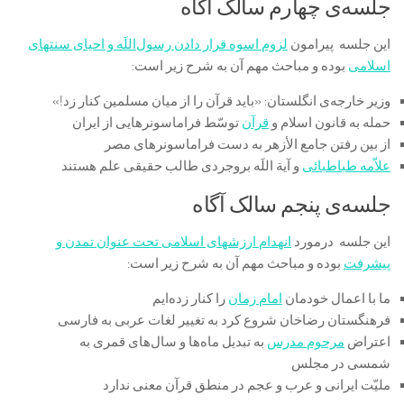
جلسه‌ی چهارم سالک آگاه
این جلسه پیرامون
لزوم اسوه قرار دادن رسول‌اللَه و احیاى سنت‏هاى
اسلامى
بوده و مباحث مهم آن به شرح زیر است:
وزیر خارجه‌ی انگلستان: «باید قرآن را از میان مسلمین کنار زد!»
حمله به قانون اسلام و
قرآن
توسّط فراماسونرهایی از ایران
از بین رفتن جامع الأزهر به دست فراماسونرهای مصر
علاّمه طباطبائی
و آیة اللَه بروجردی طالب حقیقی علم هستند
جلسه‌ی پنجم سالک آگاه
این جلسه درمورد
انهدام ارزش‏هاى اسلامى تحت عنوان تمدن و
پیشرفت
بوده و مباحث مهم آن به شرح زیر است:
ما با اعمال خودمان
امام زمان
را کنار زده‌ایم
فرهنگستان رضاخان شروع کرد به تغییر لغات عربی به فارسی
اعتراض
مرحوم مدرس
به تبدیل ماه‌ها و سال‌های قمری به
شمسی در مجلس
ملیّت ایرانی و عرب و عجم در منطق قرآن معنی ندارد