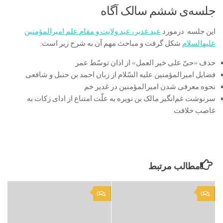
جلسه‌ی ششم سالک آگاه
این جلسه درمورد
عید غدیر، عید ولایت و مقام علم امیرالمؤمنین
علیه‏السلام
شکل گرفت و مباحث مهم آن به شرح زیر است:
حذف «حیّ علی خیر العمل» از اذان توسّط عمر
فضایل امیرالمؤمنین علیه السّلام از زبان احمد بن حنبل و شافعی
نحوه معرفی شدن امیرالمؤمنین در غدیر خم
سرنوشت غم‌انگیز مالک بن نویره به علّت امتناع از ادای زکات به
غاصب خلافت
مطالب مرتبط
0
0