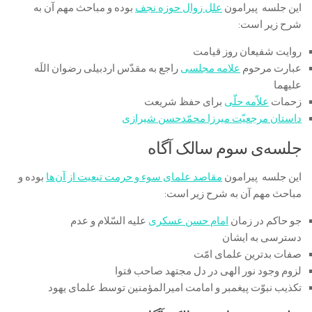
این جلسه پیرامون
علل زوال حوزه نجف
بوده و مباحث مهم آن به
شرح زیر است:
روایت شفیعان روز قیامت
عبارت مرحوم
علامه مجلسی
راجع به مقدّس اردبیلی رضوان اللَه
علیهما
زحمات
علاّمه حلّی
برای حفظ شریعت
داستان مرجعیّت میرزا محمّدحسن شیرازی
جلسه‌ی سوم سالک آگاه
این جلسه پیرامون
مقاصد علمای سوء و حرمت تبعیت از آن‌ها
بوده و
مباحث مهم آن به شرح زیر است:
جو حاکم در زمان
امام حسن عسکری
علیه السّلام و عدم
دسترسی به ایشان
صفات بدترین علمای امّت
لزوم وجود نور الهی در دل مجتهد صاحب فتوا
تکذیب نبوّت پیغمبر و امامت امیرالمؤمنین توسط علمای یهود