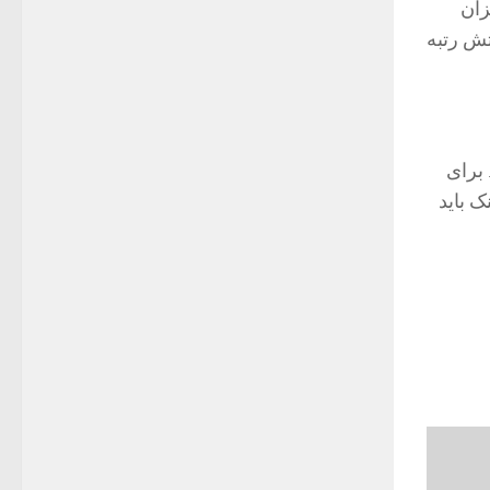
زان
تش رتبه
 برای
ک باید