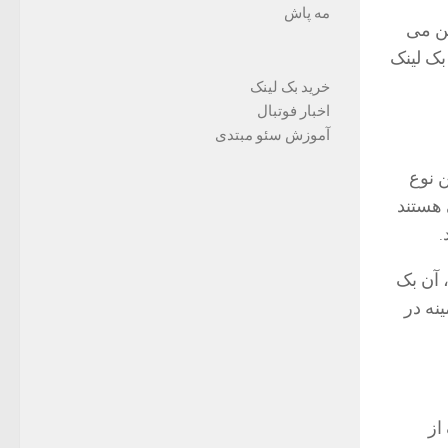
مه پاش
ین می
بک لینک
خرید بک لینک
اخبار فوتبال
آموزش سئو مبتدی
ن نوع
 هستند
.
 آن بک
نه در
از