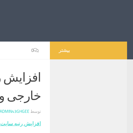
بیشتر
0
افزایش ر
خارجی و 
توسط
ADMIN43GHGEE
افزایش رتبه سایت د