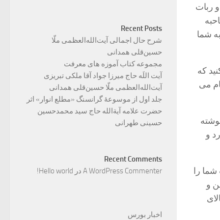
و ربات
احبه
Recent Posts
ه شما
شرح حال اجمالی آیت‌الله‌العظمی ملّا
حسین‌قلی همدانی
مجموعه کتاب آموزه های معرفت
ید که
آیت اللَه حاج میرزا جواد آقا ملکی تبریزی
ام می
آیت‌الله‌العظمی ملّا حسین‌قلی همدانی
جلد اول از موسوعۀ گرانسنگ «مطلع انوار» اثر
حضرت علامه آیة‌الله حاج سید محمدحسین
نوشته
حسینی طهرانی
د و
Recent Comments
شما را
A WordPress Commenter
در
Hello world!
ن و
لای
اخبار بورس