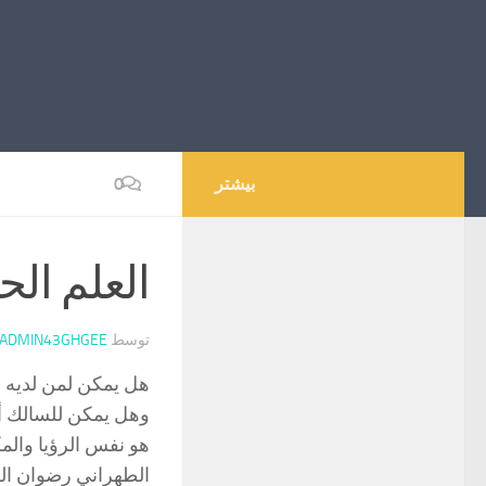
بیشتر
0
العلم ال
توسط
ADMIN43GHGEE
هل يمكن لمن لديه ن
وهل يمكن للسالك أن
هو نفس الرؤيا والم
الطهراني رضوان الل