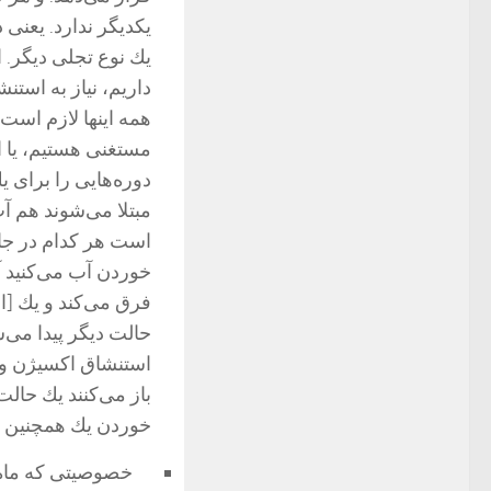
یكدیگر ندارد. یعنی
یك نوع تجلی دیگر. ا
داریم، نیاز به استنش
همه اینها لازم است.
مستغنی هستیم، یا ا
دوره‌هایی را برای ی
مبتلا می‌شوند هم آ
است هر كدام در جای
خوردن آب می‌كنید 
فرق می‌كند و یك [ا
حالت دیگر پیدا می‌
استنشاق اكسیژن و 
باز
می‌كنند یك حالت
خوردن یك همچنین م
خصوصیتی كه ماه رج