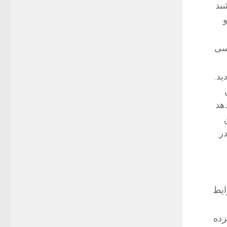
ند
و
كسی
ید.
هد
ر
ایط
زده