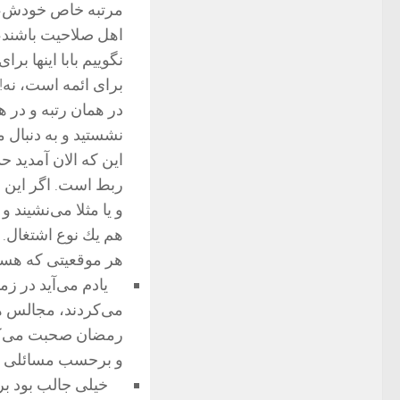
مرتبه خاص خودش، یع
اهل صلاحیت باشند، 
نگوییم بابا اینها بر
برای ائمه است، نه!
در همان رتبه و در ه
نشستید و به دنبال م
این كه الان آمدید 
ربط است. اگر این ر
و یا مثلا می‌نشیند 
هم یك نوع اشتغال.
هر موقعیتی كه هست
یادم می‌آید در زم
می‌كردند، مجالس ه
رمضان صحبت می‌كرد
و برحسب مسائلی كه
خیلی جالب بود برا