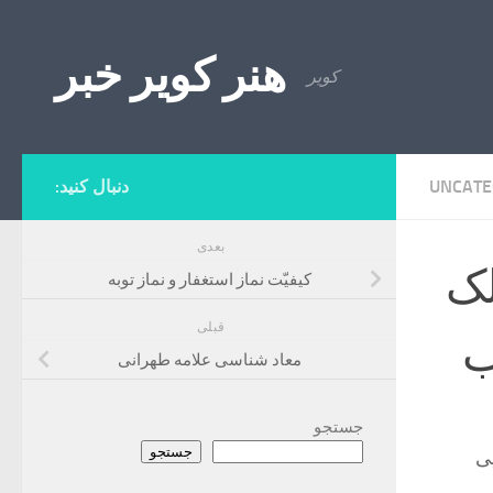
Skip to content
هنر کویر خبر
کویر
UNCATE
دنبال کنید:
بعدی
لک
کیفیّت نماز استغفار و نماز توبه
قبلی
ب
معاد شناسی علامه طهرانی
جستجو
جستجو
ی