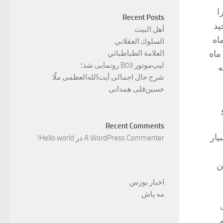
ا
Recent Posts
ید
أهل البيت
اه
السلوك العقلاني
ماه
العلامة الطباطبائي
لیپ‌موتور B03 رونمایی شد؛
ه
شرح حال اجمالی آیت‌الله‌العظمی ملّا
حسین‌قلی همدانی
Recent Comments
یار
A WordPress Commenter
در
Hello world!
ن
اخبار بورس
مه پاش