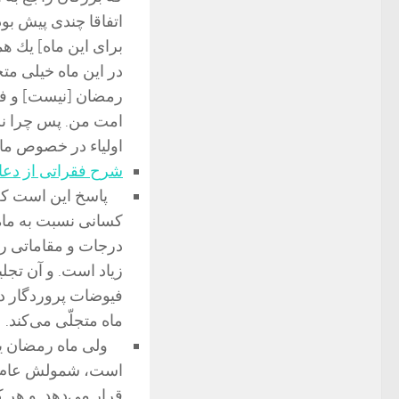
اتفاقا چندی پیش بو
برای این ماه‌] یك 
در این ماه خیلی مت
رمضان [نیست‌] و ف
امت من. پس چرا نسب
اولیاء در خصوص ما
شرح فقراتی از دعای
پاسخ این است كه د
كسانی نسبت به ماه
درجات و مقاماتی را 
زیاد است. و آن تجلی
فیوضات پروردگار دا
ماه متجلّی می‌كند.
ولی ماه رمضان یك
است، شمولش عام اس
قرار می‌دهد. و هر 