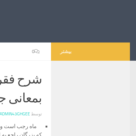
بیشتر
0
شرح فقرا
بمعانی ج
توسط
ADMIN43GHGEE
ماه رجب است و رفق
كه بزرگان راجع به ا