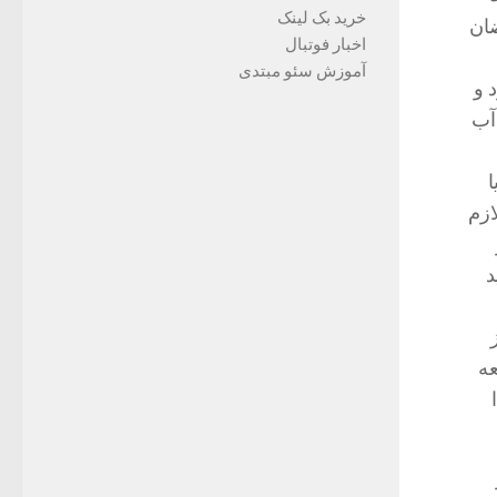
خرید بک لینک
ضان
اخبار فوتبال
آموزش سئو مبتدی
 و
 آب
ا
ازم
د
عه