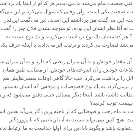
قتی صحبت تمام می‌شد ما می‌دیدیم هر كدام از اینها یك برداش
ت، صحبت یكی است، ولی وقتی كه سوال می‌كردیم این می‌گ
ت، این می‌گفت من برداشتم این است، این می‌گفت این‌قدر
 نه آقا نظر ایشان این بوده، تو متوجه نشدی فلان چیز را گفت 
؟ هر كدامشان یك نوع برداشت می‌كردند و یك نوع نسبت به
شد قضاوت می‌كردند و ترتیب اثر می‌دادند با اینكه حرف یكی
 مقدار خودش و به آن میزان ربطی كه دارد و به آن میزان س
اعات خودش و آن اندوخته‌های خودش، از مطالب طبق همان
ائل را برداشت می‌كرد. خب حالا گاهی اوقات بعضی‌هایش هم
دیگر برمی‌گردد به یك نوع خصوصیات و موقفی كه انسان نفسش
طالب داشته باشد. اینجا دیگر مسائل خیلی دقیق می‌شود كه ری
چیست. توجه كردید؟
به ماه رجب و فیوضاتی كه از ناحیه پروردگار می‌آید همین ا
. هیچ كس نمی‌تواند نسبت به آن ارتباطی كه با پروردگار
ی‌تفاوت باشد و بگوید بابا این برای اولیا خداست به ما ارتباط ندار