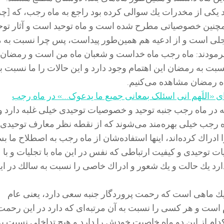
د یكی از مخدرات یك سوالی كرده بود راجع به ماه رجب، كه [چر
همچنین خصوصیاتی مطرح شده است و ماه توحید است و آثار توح
جلی است و از ادعیه هم همین‌طور پیداست، پس چرا نسبت به م
رمودند: ماه رجب ماه خداست و شعبان ماه من است و رمضان 
ت به رمضان این اهتمام وجود دارد و این حالات را ما نسبت ب
ه رمضان مشاهده می‌كنیم.
 «اللَهم انی اسئلک بمعانی جمیع ما یدعوک…» در ماه رجب
ر ماه رجب جنبه توحید و خصوصیات توحیدی خیلی غلبه دارد و
 رجب خیلی بهره‌مند می‌شوند كه از نقطه نظر معارف توحیدی
ادراك كرده‌اند، اینها استفاده‌شان از ماه رجب به اصطلاح ما بس
ات توحیدی و كیفیت ارتباطی كه نفس در این ماه با تجلیات و با
رد یك حالت و یك شعور و ادراك خاصی را نسبت به سالك در ای
 ماهی است كه رحمت پروردگار جنبه سعی دارد، یعنی عام
ت و هر كسی را نسبت به آن مرتبه‌ای كه دارد در این رحمت
كدام از این دو ماه خاصیت خودش را دارد و هیچ تداخلی نسبت به