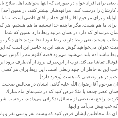
نی برای افراد عوام در صورتی كه اینها بخواهند اهل صلاح باش
كارشان را درست كنند، مراقبه‌شان بیشتر كنند، در همین [حد] 
ای اولیاء و برای مرحوم آقا و آقای حداد و آقای قاضی است، نه! یا
 برای ما هم هست. مگر ما بنده خدا نیستیم ما هم هستیم، هر 
مان مرتبه‌ای كه دارد در همان مرتبه ربط دارد. همین كه شما
طلب هستید یعنی ربط دارید، ربط نبود اینجا نبودید جای دیگر بود
حدیث عنوان می‌خواهید گوش بدهید این به خاطر این است كه این
بط نباشد آدم بلند می‌شود می‌رود قصه كلثوم ننه را گوش می‌د
و فوتبال تماشا می‌كند. توپ از این‌طرف برود از آن‌طرف برود این
 خب این به خاطر آن جنبه ربطی است، این ربط برای هر كسی د
 و در هر وضعیتی كه هست [وجود دارد].
ان مرحوم آقا رضوان اللَه علیه گاهی ایشان در مجالس صحبت
مان عصر جمعه یا مثلا فرض كنید كه در شب‌های ماه مبارك
ند، راجع به بعضی از مسائل تذكراتی می‌دادند، برحسب شر
 خب پیش می‌آمد و اینها.
ی ما، مخاطبین ایشان فرض كنید كه بیست نفر و سی نفر و پان