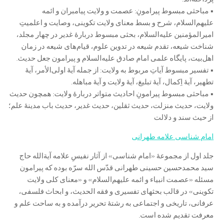
• مباحثی مبسوط پیرامونِ: عصمت و ولایت پیامبران و ائمه
علیهم‌السلام، شرح و بسط معنای ولایت تکوینی، وصایت و اعلمیتِ
امیرالمؤمنین علیه‌السلام، بحثی مبسوط دربارۀ غدیر در چهار مجلد،
شناخت شیعه، تقدم شیعه در تدوین علوم، قیام‌های شیعه در زمان
اهل‌بیت، پایگاه علمی امام صادق علیه‌السلام و پیرامون جعل حدیث.
• تفسیر مبسوط آیاتِ مربوط به ولایت: از جمله آیۀ اولی‌الأمر، آیۀ
تطهیر، آیۀ اِکمال، آیۀ تبلیغ، آیۀ ولایت و آیۀ مباهله.
• مباحثی مبسوط پیرامونِ احادیث متواتر دربارۀ ولایت: همچون حدیث
ولایت، حدیث منزلت، حدیث ثقلین، حدیث غدیر، حدیث باب مدینۀ علم؛
از حیث سند و دلالت
امام شناسی علامه طهرانی
جلد اول از مجموعۀ «امام شناسی» از آثار نفیسِ علامه آیة‌الله حاج
سید محمد‌حسین حسینی طهرانی قدّس الله سرّه بوده که پیرامون
مسئله «عصمت انبیاء و ائمه علیهم‌السلام» و «معنای کلی ولایت
تکوینی» در قالب بحثهای تفسیری و فقه الحدیث، و ابحاث فلسفی،
عرفانی، تاریخی و اجتماعی به رشتۀ تحریر درآمده و به ساحت علم و
معرفت تقدیم شده است.