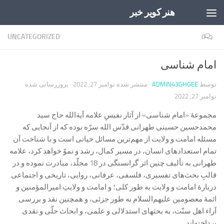
هنر کویر خبر
Skip to content
UNCATEGORIZED
0
امام شناسی
توسط
ADMIN43GHGEE
· منتشر شده
نوامبر 27, 2022
· بروزرسانی شده
نوامبر 27, 2022
مجموعۀ «امام شناسی» از آثار نفیسِ علامه آیة‌الله حاج سید
محمد‌حسین حسینی طهرانی قدّس الله سرّه بوده که از آنجایی که
مسئله امامت و ولایت از مهم‌ترین مسائل حیاتی است و با شناخت آن
تمام استعدادهای انسان، در مسیر کمال، رشد و نموّ خواهد کرد، علامه
طهرانی به تألیف چنین اثر گرانسنگی در 18 مجلّد، مبادرت نموده و در
قالبِ بحث‌های تفسیری، فلسفی، عرفانی، روایی، تاریخی و اجتماعی
دربارۀ امامت و ولایت به طور کلی؛ و امامت و ولایتِ امیرالمؤمنین و
ائمۀ معصومین علیهم‌السلام به طور جزئی، و همچنین نقد و بررسی
آراء اهل سنّت، به بحثهای استدلالی و علمی، و ابحاث حلّی و نقدی
پرداخته‌اند.