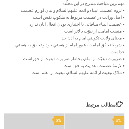
مهم‌ترین مباحث مندرج در این مجلّد:
• لزوم عصمت انبیاء و ائمه علیهم‌السلام و بیان لوازم عصمت
• اصل وراثت در عصمت مربوط به ملکوتِ نفس است
• عصمت انبیاء منافاتی با اختیاری بودن افعال آنان ندارد
• منصب امامت از نبوّت بالاتر است
• معنای ولایت تکوینیِ امام به اذن خدا
• شرط تحقّق امامت، عبورِ امام از هستیِ خود و تحقق به هستیِ
خداست
• ضرورت تبعیّت از امام، بخاطر ضرورت تبعیت از حق است
• لازمۀ عصمت، هدایت به حق است
• ملاکِ تبعیت از ائمه علیهم‌السلام، تبعیت از اعلم است
مطالب مرتبط
0
0