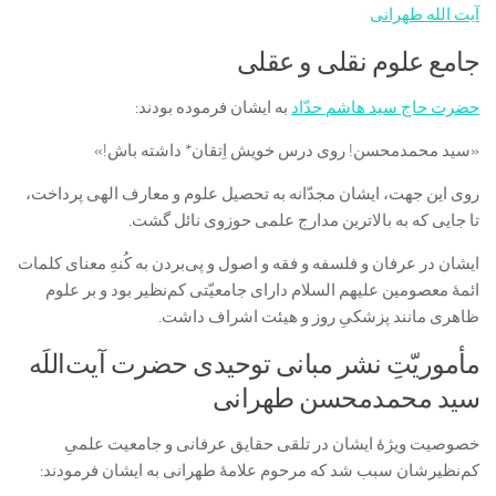
آیت الله طهرانی
جامع علوم نقلی و عقلی
حضرت حاج سید هاشم حدّاد
به ایشان فرموده بودند:
«سید محمدمحسن! روی درس خویش اِتقان* داشته باش!»
روی این جهت، ایشان مجدّانه به تحصیل علوم و معارف الهی پرداخت،
تا جایی که به بالاترین مدارج علمی حوزوی نائل گشت.
ایشان در عرفان و فلسفه و فقه و اصول و پى‌‌بردن به کُنهِ معنای کلمات
ائمۀ معصومین علیهم السلام دارای جامعیّتی کم‌نظیر بود و بر علوم
ظاهری مانند پزشکیِ روز و هیئت اشراف داشت.
مأموریّتِ نشر مبانی توحیدی حضرت آیت‌اللَه
سید محمدمحسن طهرانی
خصوصیت ویژۀ ایشان در تلقی حقایق عرفانی و جامعیت علمیِ
کم‌نظیرشان سبب شد که مرحوم علامۀ طهرانی به ایشان فرمودند: