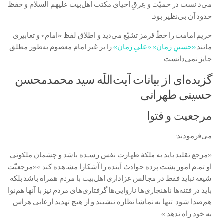
می‌دانست در حمیّت و عِرقِ احیای مکتب اهل‌بیت علیهم السلام و حفظ
حدود آن بی‌نظیر بود.
حریم امامت را خطّ قرمز تشیّع می‌دید و اطلاق لفظ «امام» و تعابیری
مانند
«حسینِ زمان» «علیِ زمان»
را بر غیر امام معصوم به‌طور مطلق
جایز نمی‌دانست.
گزیده‌ای از بیانات آیت‌اللَه سید محمدمحسن
حسینی طهرانی
مرجعیت و فتوا
می‌فرمودند:
«مرجع تقلید باید به ملکۀ طهارت نفس رسیده باشد و چشمان ملکوتى
او تمام امور پشت پرده حوادث آینده را آشکارا مشاهده کند.»«مرجعیّت
شیعه نباید فقط در مجالس عزاداری اهل‌بیت با مردم همراه باشد بلکه
باید در فتنه‌ها ناهنجاری‌ها ناروایی‌ها گرفتاری‌های مردم نیز با آنها هم‌نوا
هم‌صدا شود. تنها به تماشا نظاره ننشیند و از هیچ تهدید ارعابی هراس
به خود راه ندهد.»