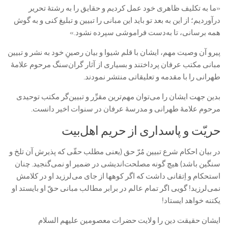
«ما به تكليف ظاهری خود عمل كرديم و حقايق را به رشتۀ تحرير
درآورديم؛ از اين به بعد تو باید اين مبانى را تبیین و تبليغ كنى و به گوش
همه برسانى، تا به‌دست فراموشى سپرده نشود.»
پیرو آن وصیت مهم، ایشان با قلم شیوا و بیان رصینِ خود به نشر و تبیین
مبانی مکتب عرفان پرداختند و بسیاری از آثار گران‌سنگ مرحوم علامۀ
طهرانی را با مقدمه و تعلیقاتی منتشر نمودند.
بدین جهت ایشان را می‌توان مهم‌ترین مقرِّر و تبیین‌گر مکتب توحیدی
مرحوم علامۀ طهرانی و مدرسۀ عرفان در سنوات اخیر دانست.
حریّت و پاسداری از حریم اهل‌بیت
در بیان احکام شرع تبیین مُرّ حق (یعنی مطلب حقّی که پذیرش آن تلخ و
سنگین باشد) هیچ گونه مصلحت‌اندیشی در ضمیر او نمی‌گنجید. چنان
استحکام و اِتقانی داشت که اگر کوه‏ها از جاى می‌لرزید او در کلامش
نمی‌لرزید! گویی اگر تمام عالم در برابر مطالب مبانى حقّ او بایستد او
یک‏تنه خواهد ایستاد!
ایشان حقیقت دین را ولایت حضرات معصومین علیهم السلام