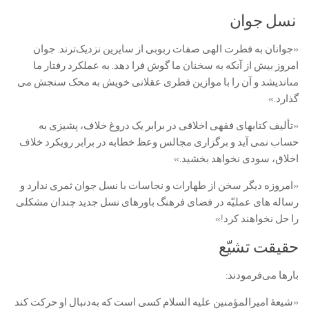
نسل جوان
«جوانان به فطرت الهی صفات ربوبی از سایرین نزدیک‌ترند. جوان‏
امروز بیش از آنکه به سخنان ما گوش فرا دهد. به عملکرد رفتار ما
مى‏اندیشد و آن را با موازین فطرى عقلانى خویش به محک سنجش می
‏گذارد.»
«تألیف کتاب‏هاى فقهى اخلاقى در برابر یک دروغ خلاف، پشیزى به
‏حساب نمی ‏آید و برگزارى مجالس وعظ خطابه در برابر رویکرد خلاف
اخلاق، سودى نخواهد بخشید.»
«امروزه دیگر سخن از طهارات و نجاسات با نسل جوان ثمرى ندارد و
رساله ‏هاى عملیّه در فضاى فرهنگ باورهاى نسل جدید چندان مشکلى
را حل نخواهند کرد!»
حقیقت تشیّع
بارها می‌فرمودند:
«شیعۀ امیرالمؤمنین علیه السلام کسی است که به‌دنبال او حرکت کند