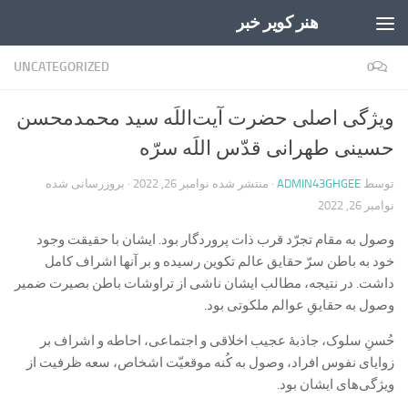
هنر کویر خبر
Skip to content
UNCATEGORIZED
0
ویژگی اصلی حضرت آیت‌اللَه سید محمدمحسن
حسینی طهرانی قدّس اللَه سرّه
توسط
ADMIN43GHGEE
· منتشر شده
نوامبر 26, 2022
· بروزرسانی شده
نوامبر 26, 2022
وصول به مقام تجرّد قرب ذات پروردگار بود. ایشان با حقیقت وجود
خود به باطن سرّ حقایق عالم تکوین رسیده و بر آنها اشراف کامل
داشت. در نتیجه، مطالب‏ ايشان‏ ناشى از تراوشات باطن بصيرت ضمير
وصول به حقایقِ عوالم ملکوتى بود.
حُسنِ سلوک، جاذبۀ عجیب اخلاقی و اجتماعی، احاطه و اشراف بر
زوایای نفوس افراد، وصول به کُنه موقعیّت اشخاص، سعه ظرفيت از
ویژگی‌های ایشان بود.