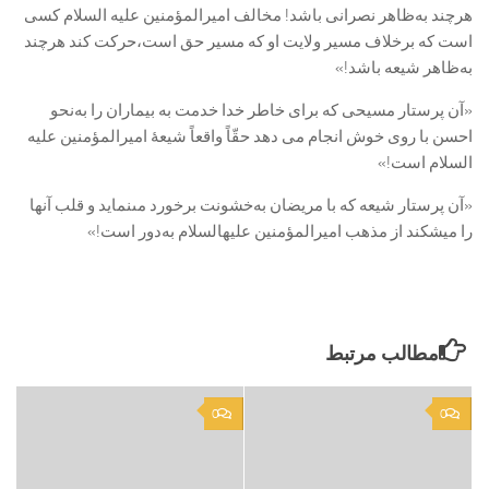
هرچند به‌ظاهر نصرانی باشد! مخالف امیرالمؤمنین علیه السلام کسی
است که برخلاف مسیر ولایت او که مسیر حق است،حرکت کند هرچند
به‌ظاهر شیعه باشد!»
«آن پرستار مسیحى که براى خاطر خدا خدمت به بیماران را به‌نحو
احسن با روى خوش انجام می دهد حقّاً واقعاً شیعۀ امیرالمؤمنین علیه
‏السلام است!»
«آن پرستار شیعه که با مریضان به‌خشونت برخورد مى‏نماید و قلب آنها
را می‏شکند از مذهب امیرالمؤمنین علیه‏السلام به‌دور است!»
مطالب مرتبط
0
0