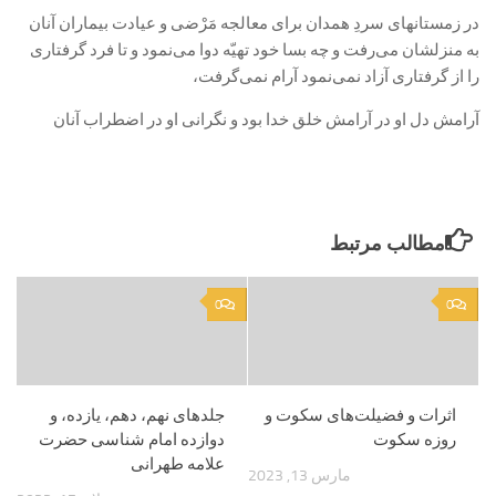
در زمستان‏هاى سردِ همدان براى معالجه مَرْضى و عيادت بيماران آنان
به منزلشان می‌‏رفت و چه بسا خود تهيّه دوا می‌‏نمود و تا فرد گرفتارى
را از گرفتارى آزاد نمی‌‏نمود آرام نمی‌‏گرفت،
آرامش دل او در آرامش خلق خدا بود و نگرانى او در اضطراب آنان
مطالب مرتبط
0
0
اثرات و فضیلت‌های سکوت و
جلدهای نهم، دهم، یازده، و
روزه سکوت
دوازده امام شناسی حضرت
علامه طهرانی
مارس 13, 2023