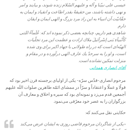
عيسى على نبيّنا و آله و عليهم السّلام زنده شوند، و بيايند و امر
و نهى داشته باشند، من حقيقةً بقدر اطاعت و انقياد و ايمان به
حقّانيّت آن انبياء به اين راد مرد بزرگ و الهى ايمان و ايقان
دارم.
شاهدى هم داريم، چنانچه بعضى ذكر نموده ‏اند كه: عُلَمآءُ امَّتى
كَأَنْبيآءِ بَنى إسْرآئيلَ‏ ملاك ارادت و عظمت اين مرد تجلّيات
الهيّه‌‏اى است كه در راه طولانى با جهاد اكبر براى وى شده
است، و او را به سرحدّ يك عارف الهى درآورده و در مقام و
منزلت تمكين نشانده است‏.
آقای انصاری همدانی
مرحوم انصارى‏-قدّس سرّه- يكى از اولياى برجسته قرن اخير بود كه
قولًا و عملًا و اعتقاداً و سرّاً در ممشاى ائمّه طاهرين صلوات اللَه عليهم
أجمعين قدم می‌‏زد و نمونه‌‏اى بود كه سيره و اخلاق و معارف آن
بزرگواران را به عصر خود معرّفى می‌‏نمود.
حكايتى نقل می‌‏كنند كه:
«يكى از شاگردان مرحوم قاضى روزى به ايشان عرض می‌كند