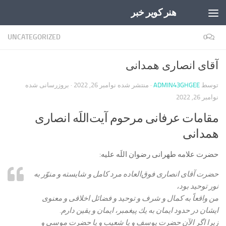
هنر کویر خبر
Skip to content
UNCATEGORIZED
0
آقای انصاری همدانی
توسط
ADMIN43GHGEE
· منتشر شده
نوامبر 26, 2022
· بروزرسانی شده
نوامبر 26, 2022
مقامات عرفانی مرحوم آیت‌اللَه انصاری
همدانی
حضرت علامه طهرانی رضوان اللَه علیه:
حضرت آقاى انصارى فوق‏‌العاده مرد كامل و شايسته و منوّر به
نور توحيد بود،
من واقعاً به كمال و شرف و توحيد و فضائل اخلاقى و معنوى
ايشان در حدود ايمان به يك پيغمبر، ايمان و يقين دارم.
زيرا اگر الآن حضرت يوسف و يا شعيب و يا حضرت موسى و