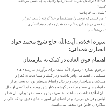
كه: آقا اگرخداى نكرده-شما از دنيا رفتيد، به چه كسى مراجعه
كنيم؟
ايشان می‌فرمايند:
” من كسى كه توحيد را مستقيماً از خدا گرفته باشد، غير از
شخصى در همدان به نام حاج شيخ محمّد جواد انصارى‏
نمی‌‏شناسم‏.
سیره اخلاقی آیت‌اللَه حاج شیخ محمد جواد
انصاری همدانی:
اهتمام فوق العاده در کمک به نیارمندان
مرحوم انصارى- رضوان اللَه عليه- براى برآوردن نيازمندى‏‌های
مسلمانان اهتمامى وافر داشت و در كمك و مساعدت به فقرا و
مسكينان بی‌‏اختيار بود، و در بذل و انفاق بی‌نظير بود، به بسيارى از
خانواده‏ هاى مستمند كه در گوشه و كنار شهر بودند و ابداً كسى از حال
آنان اطّلاع نداشت مساعدت‏ ها می‌نمود و با دست خود براى آنان غذا و
لباس و فراش می‌برد، و در اخفاى اين امور به حدّى دقيق بود كه حتّى از
شاگردان خاصّ خود مخفى می‌داشت