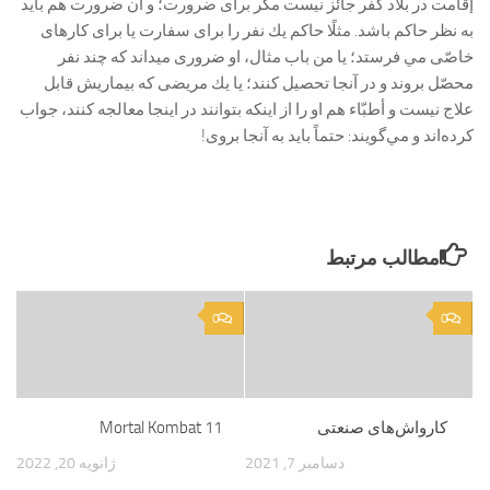
إقامت در بلاد كفر جائز نيست مگر براى ضرورت؛ و آن ضرورت هم بايد
به نظر حاكم باشد. مثلًا حاكم يك نفر را براى سفارت يا براى كارهاى
خاصّى مي فرستد؛ يا من باب مثال، او ضرورى ميداند كه چند نفر
محصّل بروند و در آنجا تحصيل كنند؛ يا يك مريضى كه بيماريش قابل
علاج نيست و أطبّاء هم او را از اينكه بتوانند در اينجا معالجه كنند، جواب
كرده‌‏اند و مي‌گويند: حتماً بايد به آنجا بروى!
مطالب مرتبط
0
0
کارواش‌های صنعتی
Mortal Kombat 11
دسامبر 7, 2021
ژانویه 20, 2022