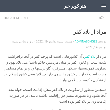
هنر کویر خبر
Skip to content
UNCATEGORIZED
0
مراد از بلاد كفر
توسط
ADMIN43GHGEE
· منتشر شده
نوامبر 19, 2022
· بروزرسانی شده
نوامبر 19, 2022
مراد از
بلاد كفر
، آن کشورهایی است كه پرچم كفر در آنجا برافراشته
شده است، و قانون كفر در ميان مردمش حاكم باشد؛ مثل بلاد يهود و
نصارى، كمونيستها، سيكها، مشركين، گاو پرستها و .. و بر تمام مسلمين
واجب است كه از اين کشورها بسوى دار الإسلام؛ يعنى کشور إسلام بعد
از تشكيل حكومت إسلامى بيايند.
همچنین منظور از سكونت در بلاد كفر مجرّد إقامت است، خواه تبعه
آنجا بشود و يا بصورت مقيم جواز إقامت داشته باشد؛ در هر صورت
إقامت وى در بلاد كفر بوده است.