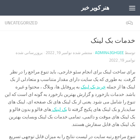
هنر کویر خبر
Skip to content
UNCATEGORIZED
0
خدمات بک لینک
توسط
ADMIN43GHGEE
· منتشر شده
نوامبر 19, 2022
· بروزرسانی شده
نوامبر 19, 2022
برای ساخت لینک برای انجام سئو خارجی، باید تنوع مراجع را در نظر
گرفت. به طوری که یک سایت دارای مقدار متناسب و متعادلی از بک
لینک ها از جمله
خرید بک لینک
به پروفایل ها، وبلاگ ، محتوا و غیره
باشد. خدمات بازخورد و گزارش بهترین بازخورد به گونه ای است که این
تنوع را شامل می شود. یعنی از بک لینک های تک صفحه ای، لینک های
سایدبار و بک لینک های پکیج گرفته تا
بک لینک
های فالو و بدون فالو و
بک لینک های موقت و دائمی، تمامی خدمات بک لینک وبسایت بهترین
بک لینک های قابل سفارش هستند.
تنوع مراجع رتبه سایت در لیست نتایج را به میزان قابل توجهی تسریع