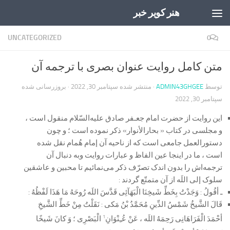
هنر کویر خبر
Skip to content
UNCATEGORIZED
0
متن کامل روایت عنوان بصری با ترجمه آن
توسط
ADMIN43GHGEE
· منتشر شده
سپتامبر 30, 2022
· بروزرسانی شده
سپتامبر 30, 2022
این روایت از حضرت امام جعـفر صادق علیه‌السّلام منقول است ،
و مجلسی در کتاب « بحارالأنوار» ذکر نموده است ؛ و چون
دستورالعمل جامعی است که از ناحیه‌ آن إمام هُمام نقل شده
است ، ما در اینجا عین الفاظ و عبارات روایت وبه دنبال آن
ترجمه‌اش را بدون اندک تصرّف ذکر می‌نمائیم تا محبین و عاشقین
سلوک إلی اللَه از آن متمتّع گردند :
ـ أقُولُ : وَجَدْتُ بِخَطِّ شَیخِنَا الْبَهَآئِی قَدَّسَ اللَه رُوحَهُ مَا هَذَا لَفْظُهُ :
قَالَ الشَّیخُ شَمْسُ الدِّینِ مُحَمَّدُ بْنُ مَکی : نَقَلْتُ مِنْ خَطِّ الشَّیخِ
1
أحْمَدَ الْفَرَاهَانِی رَحِمَهُ اللَه ، عَنْ عُـِنْوَانِ
الْبَصْرِی ؛ وَ کانَ شَیخًا