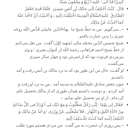
2
کبِیـرًا قَدْ أتَی
عَلَیهِ أ رْبَعٌ وَ تِسْعُونَ سَنَةً .
قَالَ : کنْتُ أخْتَلِفُ إلَی مَالِک بْنِ أنَسٍ سِنِیـنَ . فَلَمَّا قَدِمَ جَعْفَرٌ
الصَّادِقُ عَلَیهِ‌السَّلاَمُ الْمَدِینَةَ اخْتَلَفْتُ إلَیهِ ، وَ أحْبَبْتُ أنْ ءَ‌اخُذَ عَنْهُ
کمَا أخَذْتُ عَنْ مَالِک
.
« ـ می‌گویم : من به خطّ شیخ ما : بهاء‌الدّین عامِلی قَدَّس اللَه روحَه
چیزی را بدین عبارت یافتم :
شیخ شمس الدّین محمّد مکی (شهید اوّل) گفت : من نقل می‌کنم
از خطّ شیخ احمد فراهانی رحمة اللَه از عُنوان بصری ؛ و وی
پیرمردی فرتوت بود که ازعمرش نود و چهار سال سپری
می‌گشت .
او گفـت: حال من این طور بود که به نزد مالک بن أنس رفت و آمد
داشتـم.
چون جعفر صادق علیه‌السّلام به مدینه آمد ، من به نزد او رفت و
آمد کردم ، و دوست داشتم همان طوری که از مالک تحصیل علم
کرده‌ام ، از او نیز تحصیل علم نمایم .»
فَقَالَ لِی یوْمًا : إنِّی رَجُلٌ مَطْلُوبٌ وَ مَعَ ذَلِک لِی أ وْرَادٌ فِی کلِّ سَاعَةٍ
مِنْ ءَ‌انَآءِ اللَیلِ وَ النَّهَارِ ، فَلاَ تَشْغَلْنِی عَنْ وِرْدِی ! وَ خُذْ عَنْ مَالِک وَ
اخْتَلِفْ إلَیـهِ کمَا کنـْتُ تَخْـتـَلِفُ إلَیهِ .
« پس روزی آن حضرت به من گفت : من مردی هستم مورد طلب