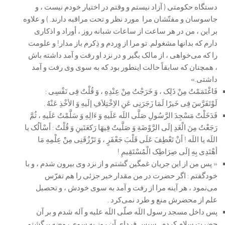
دستگاه حکومتی ( آزاد نیستم و وقتم در اختیار خودم نیست ، و
جاسوسان و مفتّشان مرا مورد نظر و تحت مراقبه دارند. ) و علاوه
بر این ، من در هر ساعت از ساعات شبانه روز ، أوراد و اذکاری
دارم که بدانها مشغولم. تو مرا از وِردم و ذِکرم باز مدار! و علومت
را که می‌خواهی ، از مالک بگیر و در نزد او رفت و آمد داشته باش
، همچنان که سابقاً حالت اینطور بود که به سوی وی رفت و آمد
داشتی.»
فَاغْتَمَمْتُ مِنْ ذَلِک ، وَ خَرَجْتُ مِنْ عِنْدِهِ ، وَ قُلْتُ فِی نَفْسِی :
لَوْتَفَرَّسَ فِی خَیرًا لَمَا زَجَرَنِی عَنِ الاِخْتِلاَفِ إلَیهِ وَ الأخْذِ عَنْهُ .
فَدَخَلْتُ مَسْجِدَ الرَّسُولِ صَلَّی اللَه عَلَیهِ وَ ءَ‌الِهِ وَ سَلَّمْتُ عَلَیهِ ، ثُمَّ
رَجَعْتُ مِنَ الْغَدِ إلَی الرَّوْضَةِ وَ صَلَّیتُ فِیهَا رَکعَتَینِ وَ قُلْتُ : أسْألُک یا
اللَه یا اللَه ! أنْ تَعْطِفَ عَلَی قَلْبَ جَعْفَرٍ ، وَ تَرْزُقَنِی مِنْ عِلْمِهِ مَا
أهْتَدِی بِهِ إلَی صِرَاطِک الْمُسْتَقِیمِ
!
« پس من از این جریان غمگین گشتم و از نزد وی بیرون شدم ، و با
خودگفتم : اگر حضرت در من مقدار خیر جزئی را هم تفرّس
می‌نمود ، هر آینه مرا از رفت و آمد به سوی خودش ، و تحصیل
علم از محضرش منع و طرد نمی‌کرد .
پس داخل مسجد رسول اللَه صلّی اللَه علیه و آله شدم و بر آن
حضرت سلام کردم . سپس فردای آن روز به سوی روضه برگشتم