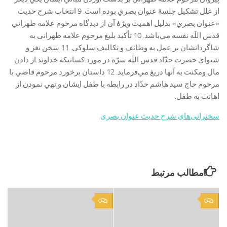
از علل تشكيل جلسۀ عنوان بصري بوده است. 9 انتخاب شرح حديث
«عنوان بصري» بدليل اهميت ويژۀ آن از ديدگاه مرحوم علامه طهراني
قدس اللَه نفسه مي‌باشد. 10 تأكيد بليغ مرحوم علامه طهرانی به
شاگردانشان بر عمل به وظائف و تكاليف سلوكي. 11 سخن نغز و
شيواي حضرت حدّاد قدس اللَه سرّه در مورد كسانيكه خداوند از دادن
مال ومكنت به آنها دريغ مي‌فرمايد. 12 داستان برخورد مرحوم قاضي با
مرحوم حاج سيد هاشم حدّاد در رابطه با طفل ايشان و نهي نمودن از
اهانت به طفل.
سخنرانی‌های شرح حدیث عنوان بصری
مطالب مرتبط
0
0