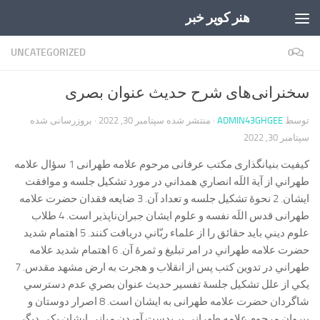
هنر کویر خبر
Skip to content
UNCATEGORIZED
0
سخنرانی‌های شرح حدیث عنوان بصری
توسط
ADMIN43GHGEE
· منتشر شده
سپتامبر 30, 2022
· بروزرسانی شده
سپتامبر 30, 2022
کیفیت بنیانگذاری مکتب عرفانی مرحوم علامه طهرانی 1 سؤال علامه
طهراني از آية اللَه انصاري همداني در مورد تشكيل جلسه و موافقت
ايشان. 2 نحوۀ تشكيل جلسه و تعداد آن. 3 ضايعه فقدان حضرت علامه
طهرانی قدس اللَه نفسه و علوم ايشان جبران‌ناپذير است. 4 طلاب
علوم ديني بايد حقائق را از علماء ربّاني دريافت كنند. 5 اهتمام شديد
حضرت علامه طهراني در امر تبليغ و ثمرۀ آن. 6 اهتمام شديد علامه
طهراني در تدوين كتب پس از انقلاب و هجرت به ارض مشهد مقدس. 7
يكي از علل تشكيل جلسۀ تفسير حديث عنوان بصري عدم دسترسي
شاگردان حضرت علامه طهرانی به ايشان است. 8 اصرار دوستان و
پيروان مرحوم علامه طهرانی بر بدست آوردن مباني ایشان يكي ديگر