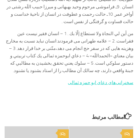
انسان . 9ـ فراموشی مرحوم وحید بهبهانی و میرزا حبیب اللَه رشتی در
أواخر عمر. 10ـ حالت رحمت و عطوفت در انسان از ناحیۀ خداست و
حالت قساوت و گرفتگی از نفس است .
من أين لي النجاة ولا تستطاع إلّا بك . 1 – انسان فقیر نیست عین
فقراست. 2 – علامه طهرانی می فرمودند:انسان نباید نسبت به مخارج
وهزینه هایی که در سفر حج انجام می دهد،منّتی بر خدا قرار دهد. 3 –
بیان معناي «الحمداللَه» 4 – دعاي ابوحمزه ثمالی يك كتاب تربيتي و
دستور سلوكي است. 5 – سلوك يعني تحقق بخشيدن به مطالبي كه
جبنۀ واقعي دارند، چه سالك آن مطالب را از استاد بشنود يا نشنود.
سخنرانی‌های دعای ابو حمزه ثمالی
مطالب مرتبط
0
0