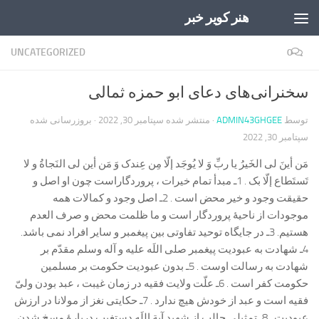
هنر کویر خبر
Skip to content
UNCATEGORIZED
0
سخنرانی‌های دعای ابو حمزه ثمالی
توسط
ADMIN43GHGEE
· منتشر شده
سپتامبر 30, 2022
· بروزرسانی شده
سپتامبر 30, 2022
مَن أینَ لی الخَیرُ یا ربِّ وَ لا یُوجَد إلّا مِن عِندک وَ مَن أین لی النَجاةُ و لا
تَستَطاع إلّا بک . 1ـ مبدأ تمام خیرات ، پروردگاراست چون او اصل و
حقیقت وجود و خیر محض است . 2ـ اصل وجود و کمالات همه
موجودات از ناحیۀ پروردگار است و ما ظلمت محض و صرف العدم
هستیم. 3ـ در جایگاه توحید تفاوتی بین پیغمبر و سایر افراد نمی باشد.
4ـ شهادت به عبودیت پیغمبر صلی اللَه علیه و آله وسلم مقدّم بر
شهادت به رسالت اوست . 5ـ بدون عبودیت حکومت بر مسلمین
حکومت کفر است . 6ـ علّت ولایت فقیه در زمان غیبت ، عبد بودن ولیّ
فقیه است و عبد از خودش هیچ ندارد . 7ـ حکایتی نغز از مولانا در ارزش
عبودیت . 8ـ تمثیلی جالب از شهید آیة اللَه دستغیب دربارۀ مسخ شدن