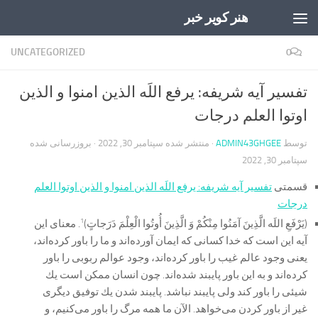
هنر کویر خبر
Skip to content
UNCATEGORIZED
0
تفسیر آیه شریفه: یرفع اللَه الذین امنوا و الذین
اوتوا العلم درجات
توسط
ADMIN43GHGEE
· منتشر شده
سپتامبر 30, 2022
· بروزرسانی شده
سپتامبر 30, 2022
قسمتی
تفسیر آیه شریفه: یرفع اللَه الذین امنوا و الذین اوتوا العلم
درجات
1
(يَرْفَعِ اللَه الَّذِينَ آمَنُوا مِنْكُمْ وَ الَّذِينَ أُوتُوا الْعِلْمَ دَرَجاتٍ)
.
معنای این
آیه این است كه خدا كسانی كه ایمان آورده‌اند و ما را باور كرده‌اند،
یعنی وجود عالم غیب را باور كرده‌اند، وجود عوالم ربوبی را باور
كرده‌اند و به این باور پایبند شده‌اند. چون انسان ممكن است یك
شیئی را باور كند ولی پایبند نباشد. پایبند شدن یك توفیق دیگری
غیر از باور كردن می‌خواهد. الآن ما همه مرگ را باور می‌كنیم، و