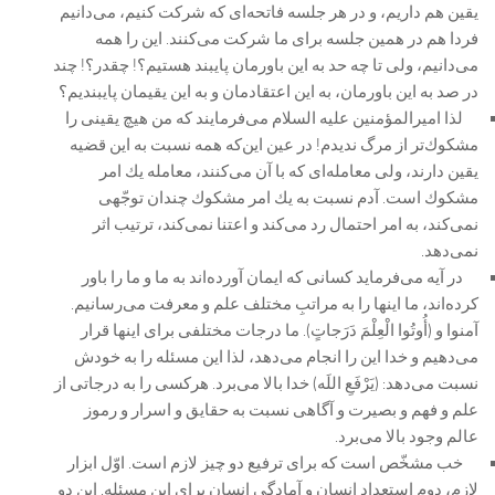
یقین هم داریم، و در هر جلسه فاتحه‌ای كه شركت كنیم، می‌دانیم
فردا هم در همین جلسه برای ما شركت می‌كنند. این را همه
می‌دانیم، ولی تا چه حد به این باورمان پایبند هستیم؟! چقدر؟! چند
در صد به این باورمان، به این اعتقادمان و به این یقیمان پایبندیم؟
لذا امیرالمؤمنین علیه السلام می‌فرمایند كه من هیچ یقینی را
مشكوك‌تر از مرگ ندیدم! در عین این‌كه همه نسبت به این قضیه
یقین دارند، ولی معامله‌ای كه با آن می‌كنند، معامله یك امر
مشكوك است. آدم نسبت به یك امر مشكوك چندان توجّهی
نمی‌كند، به امر احتمال رد می‌كند و اعتنا نمی‌كند، ترتیب اثر
نمی‌دهد.
در آیه می‌فرماید كسانی كه ایمان آورده‌اند به ما و ما را باور
كرده‌اند، ما اینها را به مراتبِ مختلف علم و معرفت می‌رسانیم.
آمنوا و
(أُوتُوا الْعِلْمَ دَرَجاتٍ)
. ما درجات مختلفی برای اینها قرار
می‌دهیم و خدا این را انجام می‌دهد، لذا این مسئله را به خودش
نسبت می‌دهد:
(يَرْفَعِ اللَه)
خدا بالا می‌برد. هركسی را به درجاتی از
علم و فهم و بصیرت و آگاهی نسبت به حقایق و اسرار و رموز
عالم وجود بالا می‌برد.
خب مشخّص است كه برای ترفیع دو چیز لازم است. اوّل ابزار
لازم، دوم استعداد انسان و آمادگی انسان برای این مسئله. این دو