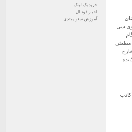
خرید بک لینک
اخبار فوتبال
ضای
آموزش سئو مبتدی
 وی سی
ام
 مطمئن
ا خارج
نده
 کاذب