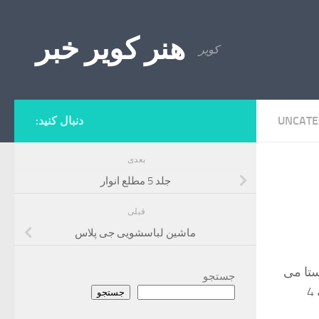
Skip to content
هنر کویر خبر
کویر
UNCATE
دنبال کنید:
بعدی
جلد 5 مطلع انوار
قبلی
ماشین لباسشویی جی پلاس
ستا می
جستجو
توان به این نکته اشاره کرد که هودهای آشپزخانه با توجه به قابلیت هایی که دارند به 4
جستجو