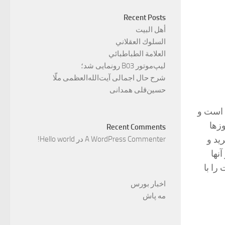
Recent Posts
أهل البيت
السلوك العقلاني
العلامة الطباطبائي
لیپ‌موتور B03 رونمایی شد؛
شرح حال اجمالی آیت‌الله‌العظمی ملّا
حسین‌قلی همدانی
 است و
زها
Recent Comments
ید و
A WordPress Commenter
در
Hello world!
نها
را با
اخبار بورس
مه پاش