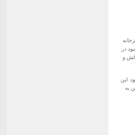
زخانه
ود در
مکش و
. این
ن به