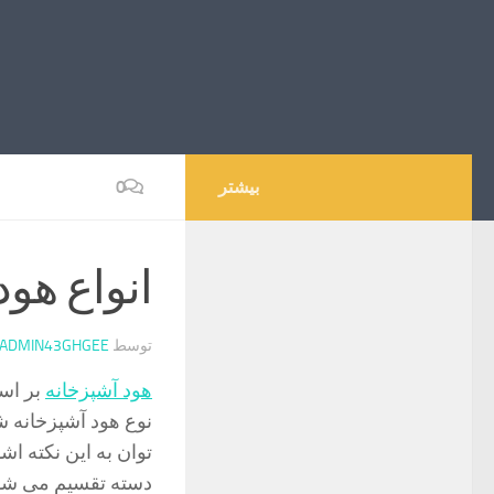
بیشتر
0
انواع هو
توسط
ADMIN43GHGEE
هود آشپزخانه
بر اس
نوع هود آشپزخانه ش
دسته تقسیم می شو