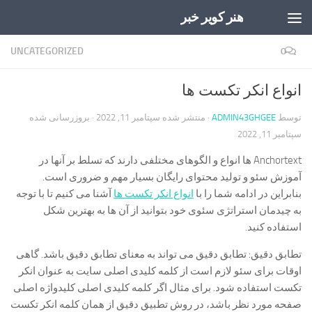
هنر کویر خبر
Skip to content
UNCATEGORIZED
0
انواع انکر تکست ها
توسط
ADMIN43GHGEE
· منتشر شده
سپتامبر 11, 2022
· بروزرسانی شده
سپتامبر 11, 2022
Anchortext ها انواع و الگوهای مختلفی دارند که تسلط بر آنها در
آموزش سئو و تولید محتوای رایگان بسیار مهم و ضروری است.
بنابراین در ادامه شما را با
انواع انکر تکست ها
آشنا می کنیم تا با توجه
به چیدمان استراتژی سئوی خود بتوانید از آن ها به بهترین شکل
استفاده کنید.
تطابق دقیق: تطابق دقیق می تواند به معنای تطابق دقیق باشد. گاهی
اوقات برای سئو لازم است از کلمه کلیدی اصلی سایت به عنوان انکر
تکست استفاده شود. برای مثال اگر کلمه کلیدی اصلی کلیدواژه اصلی
صفحه مورد نظر باشد، در روش تطبیق دقیق از همان کلمه انکر تکست