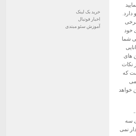
ایید
خرید بک لینک
دارد.
اخبار فوتبال
برخی
آموزش سئو مبتدی
 خود
ی شما
نایی
ن های
 نکات
ست که
می
ن خواهد
بصورت کلی روش های تبلیغات را می توان به جند نوع تقسیم بندی نمود: 1- رادیو 2-
ای سه
ار نمی