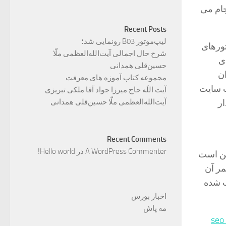
جام می
Recent Posts
لیپ‌موتور B03 رونمایی شد؛
ورهای
شرح حال اجمالی آیت‌الله‌العظمی ملّا
ی
حسین‌قلی همدانی
ن
مجموعه کتاب آموزه های معرفت
ب سایت
آیت اللَه حاج میرزا جواد آقا ملکی تبریزی
آیت‌الله‌العظمی ملّا حسین‌قلی همدانی
ار
Recent Comments
A WordPress Commenter
در
Hello world!
کن است
ر آن
ب شده
اخبار بورس
مه پاش