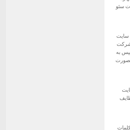
ات سئو
 سایت
 شرکت
پس به
بصورت
ایت
ظایف
کلمات