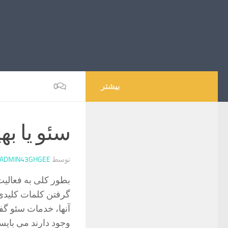
بیشتر
0
سئو یا ب
توسط
ADMIN43GHGEE
بطور کلی به فعالی
گرفتن کلمات کلید
آنها، خدمات سئو گف
وجود دارند می بایس