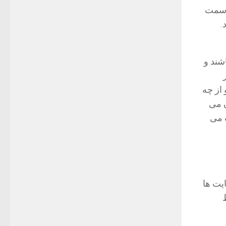
ه سمت
.
شند و
از چه
 می
 می
یت ها