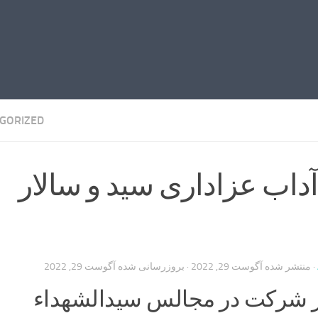
GORIZED
آداب عزاداری سید و سالار
· منتشر شده
آگوست 29, 2022
· بروزرسانی شده
آگوست 29, 2022
از شركت در مجالس سيدالشهداء