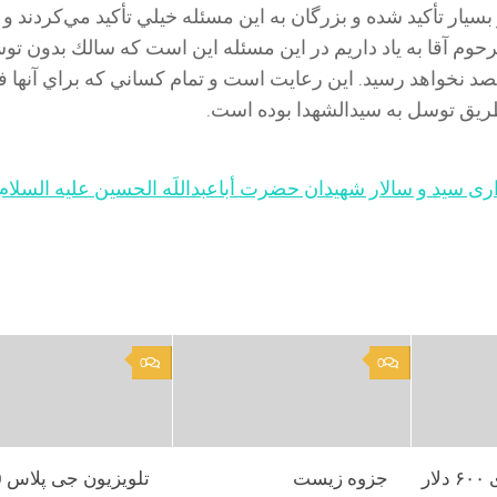
سيار تأكيد شده و بزرگان به اين مسئله خيلي تأكيد مي‌كردند و
مرحوم آقا به ياد داريم در اين مسئله اين است كه سالك بدون تو
صد نخواهد رسيد. اين رعايت است و تمام كساني كه براي آنها ف
يق توسل به سيدالشهدا بوده است.
ری سید و سالار شهیدان حضرت أباعبداللَه الحسین علیه السلام
0
0
چقدر گوشی بالای ۶۰۰ دلار
جزوه زیست