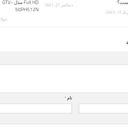
است؟
Full HD مدل GTV-
دسامبر 27, 2021
50PH512N
19, 2022
جولای 4, 
نام
*