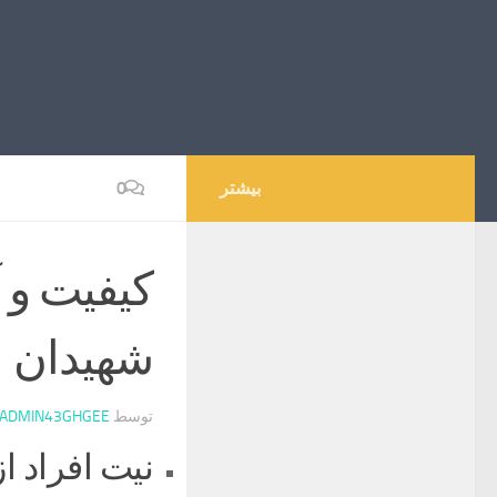
بیشتر
0
کیفیت و 
شهیدان
توسط
ADMIN43GHGEE
نيت افراد 