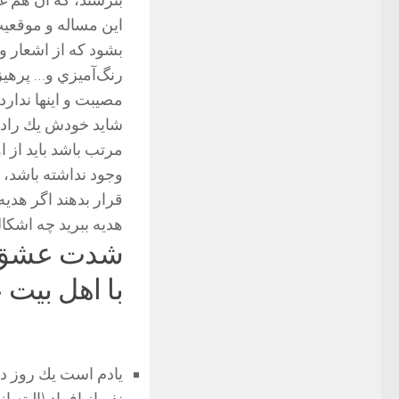
بترسند، که آن هم غ
این مساله و موقعیت
بشود كه از اشعار و 
رنگ‌آميزي و… پرهیز ک
مصيبت و اينها ندارد
شاید خودش يك رادعی
مرتب باشد بايد از 
وجود نداشته باشد، ا
قرار بدهند اگر هديه
هديه ببريد چه اشكا
شدت عشق و
با اهل بیت 
يادم است يك روز در