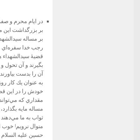
در ايام محرم و صفر 
بر بزرگداشت اين مس
بر مساله سيدالشهدا
رجب خدا سفره‌اي ر
قضيۀ سيدالشهداء هم 
بگيرند و آن تحول و
آن را بدست بیاورن
به عنوان يك كار روزم
خودش را در اين قضيۀ
مقداري كه مي‌تواند
مساله مايه بگذارد،
ثواب به ما مي‌دهند 
منوال نرويم! خوب 
حسين علیه السلام ح