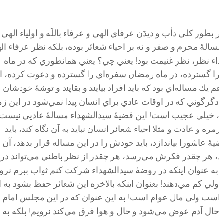
بطور كلي دأب و دیدَن عرفاي الهي و عرفاء باللَه و اولياء الهي 
الۀ محرم و صفر و نه بر احياء شعائر بوده، بلکه نظر عرفاء ال
ء نظر، ‌نظرِ غنيمت بود! يعني چي؟ يعني همانطوري كه در ماه
ا گسترده، در ماه رمضان سفره‌اي را گسترده و دعوت كرده، ا
يك مساله‌اي بود كه بايد افراد بيايند و بقاپند و توشۀ خودشان ر
 دگرگوني كه در اوقات عادي براي انسان پيدا نمي‌شود در اين زم
د، خيلي عجيب است! اين قضيۀ سيدالشهداء مسالۀ عادیي نيست 
ره و عادت و مثلا احياء شعائر انسان نبايد به آن نگاه كند، بايد
 عاشورا بياندازد، بايد خودش را در اين مساله قرار بدهد، آن
، هر چقدر فكرش مي‌رسد، هر چقدر از نظر باطني مي‌تواند در 
 به عنوان اينكه در روضۀ سيدالشهداء شركت كنم ثواب ببرم نروي
ولي كم مي‌دهند! بعنوان اينكه بالاخره اين شعائر حفظ بشود به ا
است ولي مال عوام است! به اين عنوان كه در اين مجلس امام
ال آدم عوض مي‌شود و حال و هوا فرق مي‌كند نرويم! بلکه به ا