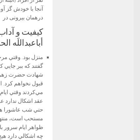
نفر از افراد (البته 
آنجا با خودش گز آو
درهمان بیرونی در
کیفیت و آداب
أباعبداللَه ال
منزل بود. وقتي مرح
گفتند كه ببر جایي 
شهادت حضرت زهرا بو
قبول نخواهم كرد. ا
مي‌كردند وقتي ايا
عقد اشكال ندارد ع
حتي شب عاشورا هم ا
مستحب است، منتهی ح
ظواهر ايام سرور با
چه اشكالي دارد هيچ