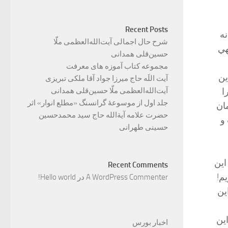
Recent Posts
نه
شرح حال اجمالی آیت‌الله‌العظمی ملّا
هي
حسین‌قلی همدانی
مجموعه کتاب آموزه های معرفت
ين
آیت اللَه حاج میرزا جواد آقا ملکی تبریزی
آیت‌الله‌العظمی ملّا حسین‌قلی همدانی
ا
جلد اول از موسوعۀ گرانسنگ «مطلع انوار» اثر
ان
حضرت علامه آیة‌الله حاج سید محمدحسین
و
حسینی طهرانی
اين
Recent Comments
م!
A WordPress Commenter
در
Hello world!
ين
ين
اخبار بورس