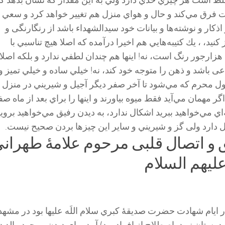
لط است هر چيزي حدي دارد ولي به این مقدار كه نشان بدهد ك
 فرق مي‌كند و حال و هواي منزل هم تغيير خواهد كرد و سعي
اذكار و نوشته‌ها و بیانات خود سيدالشهداء باشد از رنگارنگی و
نید، ، يك كتيبه‌هایي هم اخيرا درآمده كه اصلا هيچ تناسبي با
 هزارجور رنگ است، نه! اينها هم چندان لطفي ندارد و بلكه اصلا
 ‌باشد و ذهن را متوجه خود كند، نه! خيلي ساده و خيلي تميز و
اول محرم كه مي‌شود تا آخر صفر ديگر آجیل و شيريني در منزل
گر مهمان مي‌آيد فقط ميوه بياورند و اينها را براي بعد از ماه صف
‌اي مي‌خواهيد ببريد اشكال ندارد، به ديدن رفيق مي‌خواهيد بروي
ل دارد ولی گز و شيريني و ساير اين چيزها بردن صحيح نيست.
 اتصال قلبی مرحوم علامۀ طهران
علیهم السلام
 ايام شهادت حضرت صديقۀ كبري سلام اللَه علیها بود در مشهد