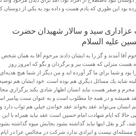
از دوستان نبود باصطلاح از افراد بود) آمد براي ديدن مرحود والد د
رده بود اين طوري كه يادم هست و داده بود به يكي از دوستان ك
 عزاداری سید و سالار شهیدان حضرت
حسین علیه السلام
وم آقا آمدند و گز را به ایشان دادند مرحوم آقا به همان شخص
كه هست منزلي كه هست ببر و برگردان و بگو كه امروز روز
د و شما براي ما گز آورده ايد و من ديگر از شما هيچ هديه‌اي 
لبته شايد يك مسائل ديگري هم بوده است. خود ايشان هم توصيه
م محرم و صفر هست نبايد انسان اظهار شادي بكند برگزاري مج
قد هميشه و در همه جا مطلوب است و به عنوان سنت پيامبر ا
نسان مي‌تواند عقد بخواند عقد خواندن خيلي هم ثواب دارد و
الا که ایام شهادت امام حسين است عقد نبايد همراه با اين
شد، گز و نقل اينها نبايد گذاشته بشود بجايش ميوه گذاشته بشود
 مسئله‌اي نيست و ايرادي ندارد شركت در مجالس عزا در ايام