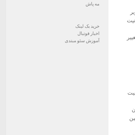
مه پاش
ير
نيت
خرید بک لینک
اخبار فوتبال
يير
آموزش سئو مبتدی
عيت
ن
ين