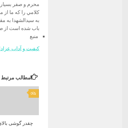
محرم و صفر بسيار ب
كلامي را كه ما از 
به سيدالشهدا به مق
باب شده است از طر
منبع
کیفیت و آداب عزادا
مطالب مرتبط
0