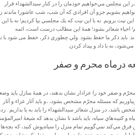
ر اين مجلس مي‌خواهيم خودمان را در كنار سيدالشهدا‌ء‌ قرار
خواهيم بشويم جزو آن افرادي كه آن شب،‌ شب عاشورا ماندند ز
اين نيت برويم. نه با این نيت كه يك مجلسي بپا كرديم! نه با اين 
م! احياء شعائر بشود! همۀ این مطالب درست است، ائمه
ند: بايد ذكر ما حفظ بشود. ولي چطوري ذكر، حفظ می شود با تغ
ي‌شود، نه با داد و بيداد كردن.
 درماه محرم و صفر
 محرّم و صفر خود را عزادار نشان بدهند، در همۀ منازل بايد وض
ياوريم كه مسئله محرّم مشخص بشود، ،و باید آثار عزاء و آثار
 باشد، در منزل شعائر سيدالشهداء را بايد به پا بداريم . زد
ه و كتيبه‌هاي سياه، بايد باشد تا نشان بدهد كه شيعۀ اميرالمؤمن
فرق مي‌كند نمي‌گوييم تمام منزل را سياه‌پوش كنيد، كه بچه‌ها