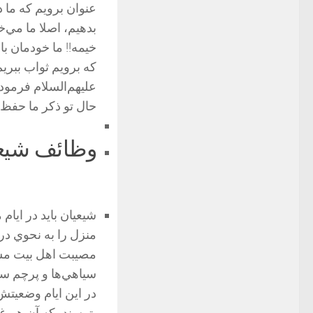
عنوان برويم كه ما د
بدهيم، اصلا ما مي‌
خيمه!! ما خودمان با 
كه برويم ثواب ببري
عليهم‌السلام فرمود
حال تو ذكر ما حفظ م
وظائف شيعه
شيعیان بايد در ايام
منزل را به نحوي درب
مصيبت اهل بيت مشخص
سياهي‌ها و پرچم سيا
در اين ايام وضعيتش 