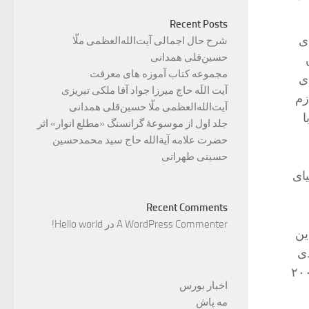
Recent Posts
ی
شرح حال اجمالی آیت‌الله‌العظمی ملّا
حسین‌قلی همدانی
مجموعه کتاب آموزه های معرفت
ی
آیت اللَه حاج میرزا جواد آقا ملکی تبریزی
زم
آیت‌الله‌العظمی ملّا حسین‌قلی همدانی
ا
جلد اول از موسوعۀ گرانسنگ «مطلع انوار» اثر
حضرت علامه آیة‌الله حاج سید محمدحسین
حسینی طهرانی
ای
Recent Comments
A WordPress Commenter
در
Hello world!
ین
دی
نند روزبه روز بیشتر می شود. حد فاصل سال های ۲۰۰۹
اخبار بورس
مه پاش