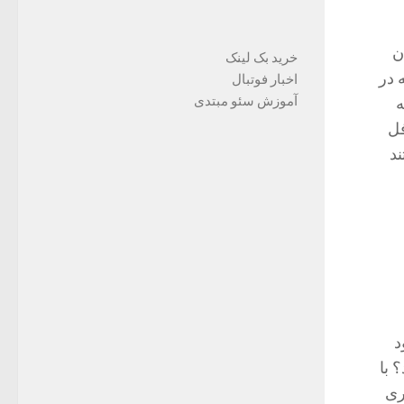
ن
خرید بک لینک
 در
اخبار فوتبال
آموزش سئو مبتدی
ه
فل
د
د
 با
ری