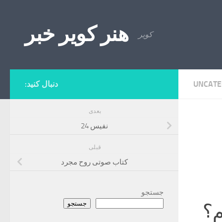
Skip to content
هنر کویر خبر
کویر
UNCATE
دنبال کنید:
بعدی
نفیس 24
قبلی
کتاب صوتی روح مجرد
جستجو
جستجو
م؟