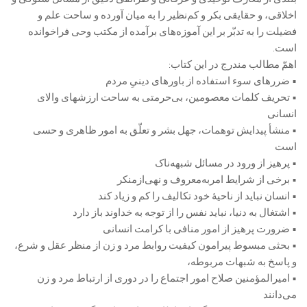
اخلاقی، و حقایقی بکر و کم‌نظیر را به میان آورده و ساحت علم و
فضیلت را به تدبّر بر این آموزه‌های برآمده از مکتب وحی فراخوانده
است.
اهمّ مطالب مندرج در این کتاب:
• ضررهای سوء استفاده از باورهای دینیِ مردم
• تحریف کلمات معصومین، بی‌حرمتی به ساحت ارزشهای والای
انسانی
• منشأ پیدایش توهمات، جهل بشر و تعلّق به امور ظاهری و حسی
است
• پرهیز از ورود در مسائل شبهه‌ناک
• برخی از شرایط امر‌به‌معروف و نهی‌از‌منکر
• انسان نباید از ناحیۀ خود تکالیف را کم و زیاد کند
• اشتغال به دنیا، نباید نفس را از توجه به خداوند باز دارد
• ضرورت پرهیز از امور منافی با کرامت انسانی
• بحثی مبسوط پیرامون کیفیت روابط مرد و زن از منظر عقل و شرع،
و پاسخ به شبهات مربوطه،
• امیرالمؤمنین صلاح امور اجتماع را در دوری از ارتباط مرد و زن
می‌دانند