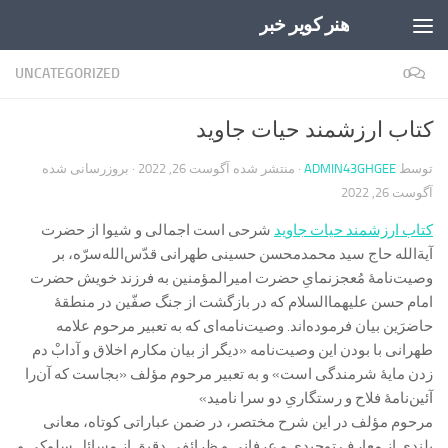
هنر کویر خبر
Skip to content
UNCATEGORIZED
0
کتاب ارزشمند حیات جاوید
توسط
ADMIN43GHGEE
· منتشر شده
آگوست 26, 2022
· بروزرسانی شده
آگوست 26, 2022
کتاب ارزشمند حیات جاوید
شرحی است اجمالی و شیوا از حضرت
آیة‌الله حاج سید محمدمحسن حسینی طهرانی قدّس‌الله‌سرّه، بر
وصیت‌نامۀ مُعجز‌نمایِ حضرت امیرالمؤمنین به فرزند خویش حضرت
امام حسن علیهما‌السلام که در بازگشت از جنگ صفّین در منطقۀ
حاضرَین بیان فرموده‌اند. وصیت‌نامه‌ای که به تعبیر مرحوم علامه
طهرانی با بودن این وصیت‌نامه «دیگر از بیان مکارم اخلاق و آدابْ دم
زدن مایۀ شرمندگی است» و به تعبیر مرحوم مؤلف «بجاست که آن‌را
آئین‌نامۀ فلاح و رستگاریِ دو سرا نامید»
مرحوم مؤلف در این شرح مختصر، در ضمن عباراتی کوتاه، معانی
بلندی از معارف توحیدی و عرفانی و ظرائفی دقیق از مسائل سلوکی و