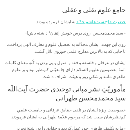
جامع علوم نقلی و عقلی
حضرت حاج سید هاشم حدّاد
به ایشان فرموده بودند:
«سید محمدمحسن! روی درس خویش اِتقان* داشته باش!»
روی این جهت، ایشان مجدّانه به تحصیل علوم و معارف الهی پرداخت،
تا جایی که به بالاترین مدارج علمی حوزوی نائل گشت.
ایشان در عرفان و فلسفه و فقه و اصول و پى‌‌بردن به کُنهِ معنای کلمات
ائمۀ معصومین علیهم السلام دارای جامعیّتی کم‌نظیر بود و بر علوم
ظاهری مانند پزشکیِ روز و هیئت اشراف داشت.
مأموریّتِ نشر مبانی توحیدی حضرت آیت‌اللَه
سید محمدمحسن طهرانی
خصوصیت ویژۀ ایشان در تلقی حقایق عرفانی و جامعیت علمیِ
کم‌نظیرشان سبب شد که مرحوم علامۀ طهرانی به ایشان فرمودند:
«ما به تكليف ظاهری خود عمل كرديم و حقايق را به رشتۀ تحرير