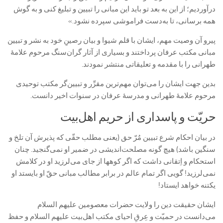
درآورديم؛ از اين به بعد تو باید اين مبانى را تبیین و تبليغ كنى و به گوش
همه برسانى، تا به‌دست فراموشى سپرده نشود.»
پیرو آن وصیت مهم، ایشان با قلم شیوا و بیان رصینِ خود به نشر و تبیین
مبانی مکتب عرفان پرداختند و بسیاری از آثار گران‌سنگ مرحوم علامۀ
طهرانی را با مقدمه و تعلیقاتی منتشر نمودند.
بدین جهت ایشان را می‌توان مهم‌ترین مقرِّر و تبیین‌گر مکتب توحیدی
مرحوم علامۀ طهرانی و مدرسۀ عرفان در سنوات اخیر دانست.
حریّت و پاسداری از حریم اهل‌بیت
در بیان احکام شرع تبیین مُرّ حق (یعنی مطلب حقّی که پذیرش آن تلخ و
سنگین باشد) هیچ گونه مصلحت‌اندیشی در ضمیر او نمی‌گنجید. چنان
استحکام و اِتقانی داشت که اگر کوه‏ها از جاى می‌لرزید او در کلامش
نمی‌لرزید! گویی اگر تمام عالم در برابر مطالب مبانى حقّ او بایستد او
یک‏تنه خواهد ایستاد!
ایشان حقیقت دین را ولایت حضرات معصومین علیهم السلام
می‌دانست در حمیّت و عِرقِ احیای مکتب اهل‌بیت علیهم السلام و حفظ