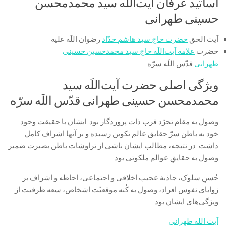
اساتید عرفان آیت‌اللَه سید محمدمحسن
حسینی طهرانی
آیت الحق
حضرت حاج سید هاشم حدّاد
رضوان اللَه علیه
حضرت
علامه آیت‌اللَه حاج سید محمدحسین حسینی
طهرانی
قدّس اللَه سرّه
ویژگی اصلی حضرت آیت‌اللَه سید
محمدمحسن حسینی طهرانی قدّس اللَه سرّه
وصول به مقام تجرّد قرب ذات پروردگار بود. ایشان با حقیقت وجود
خود به باطن سرّ حقایق عالم تکوین رسیده و بر آنها اشراف کامل
داشت. در نتیجه، مطالب‏ ايشان‏ ناشى از تراوشات باطن بصيرت ضمير
وصول به حقایقِ عوالم ملکوتى بود.
حُسنِ سلوک، جاذبۀ عجیب اخلاقی و اجتماعی، احاطه و اشراف بر
زوایای نفوس افراد، وصول به کُنه موقعیّت اشخاص، سعه ظرفيت از
ویژگی‌های ایشان بود.
آیت الله طهرانی