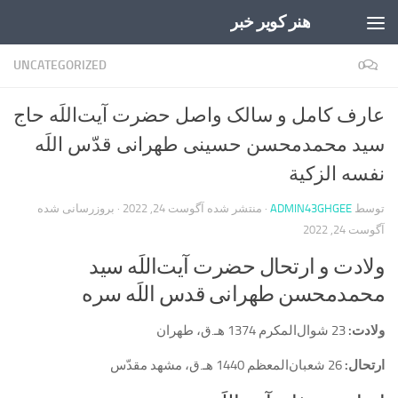
هنر کویر خبر
Skip to content
UNCATEGORIZED
0
عارف کامل و سالک واصل حضرت آیت‌اللَه حاج
سید محمدمحسن حسینی طهرانی قدّس اللَه
نفسه الزکیة
توسط
ADMIN43GHGEE
· منتشر شده
آگوست 24, 2022
· بروزرسانی شده
آگوست 24, 2022
ولادت و ارتحال حضرت آیت‌اللَه سید
محمدمحسن طهرانی قدس اللَه سره
ولادت:
23 شوال‌المکرم 1374 هـ.ق، طهران
ارتحال:
26 شعبان‌المعظم 1440 هـ.ق، مشهد مقدّس