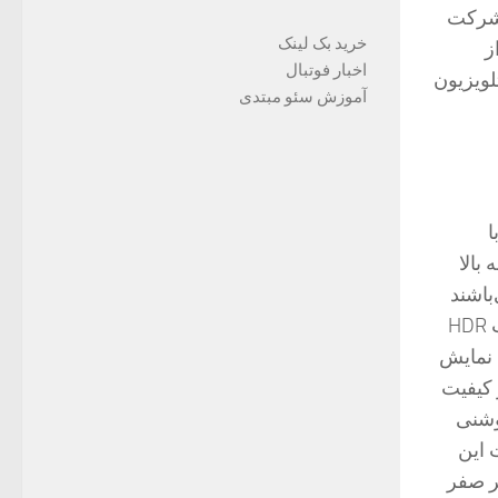
شرکت
خرید بک لینک
س از
اخبار فوتبال
لویزیون
آموزش سئو مبتدی
ا
یزیون ها به بالا
ی کند. تلویزیون های جی پلاس دارای HDR 10 می‌باشند
که رایج ترین نوع HDR است. به زبان ساده تر می توان گفت تلویزیونی که از قابلیت HDR
ه نمایش
 کیفیت
را با رزولوشنی
 مثبت این
انگر صفر