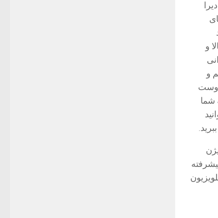
یرا
های
ا و
نی
م و
 دوست
 به شما
نید
یژن
پیشرفته
لویزیون