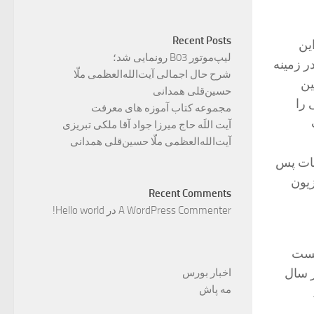
Recent Posts
ین
لیپ‌موتور B03 رونمایی شد؛
نی در زمینه
شرح حال اجمالی آیت‌الله‌العظمی ملّا
ین
حسین‌قلی همدانی
 را
مجموعه کتاب آموزه های معرفت
آیت اللَه حاج میرزا جواد آقا ملکی تبریزی
آیت‌الله‌العظمی ملّا حسین‌قلی همدانی
مات پس
زیون
Recent Comments
A WordPress Commenter
در
Hello world!
یست
ز سال
اخبار بورس
مه پاش