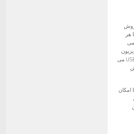
فروش
 هر
رضه می
یزیون
ها از جمله پرکاربردترین امکانات این محصولات است. با کمک پورت های HDMI و USB می
ش
شما امکان