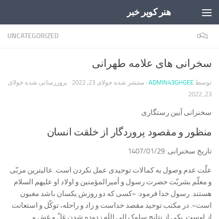
هنر کویر خبر
Skip to content
UNCATEGORIZED
0
سخرانی های علامه طهرانی
توسط
ADMIN43GHGEE
· منتشر شده
جولای 23, 2022
· بروزرسانی شده
جولای
23, 2022
سخنرانی آیین رستگاری
منظور و مقصود پروردگار از خلقت انسان
تاریخ سخنرانی: 1407/01/29
علّت عدم وصول به کمالات توحیدی عمل نکردن است. عالی‏ترین مربّی
و معلّم بشریّت حضرت رسول و أمیرالمؤمنین و اولاد او علیهم السلام
هستند. رسول خدا فرمود: «کسی که دو روزش یکسان باشد مغبون
است». در مکتب توحید مقصد خداست و زاد و راحله، توکّل و استعانت
از اوست. یکی از نتایج سلوک الی اللَه زدوده شدن غلّ و غش و