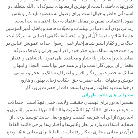
کدورت‏های باطنی است. از بهترین ارمغان‏های سلوک الی اللَه بی‏تعلّقی و
آسودگی خاطر و خیال است. برای وصول به مقصود باید کار و تلاش
نمود . اعتماد به نفس در مقابل اعتماد به خدا، اعتماد به بت است.
زندانی بودن أبناء دنیا در توهّمات و تخیّلات فاسد و باطل. أمیرالمؤمنین
علیه السّلام: «قیمةُ کُلِّ امرِئٍ ما یُحسِنُه». نگاهی اجمالی به سرگذشت
جنگ بدر و کفّار اسیر شده. إخبار غیبی رسول خدا به عمویش عباس در
پرداخت فدیه. سالک نباید فکر خود را در امور جزئی و کوچک متوقّف
نماید. باید راه خدا را با اختیار و مجاهده طی نمود . پادشاهی و اقتدار
فقط از آنِ پروردگار است و او بر همه چیز تواناست. التجاء و ابتهال
سالک به حضرت پروردگار. اقرار و اعتراف سالک به عجز و ناتوانی
خویش و بی‏نهایتی ذات حضرت حق. حکایت زیبای بهلول و هارون.
درخواست به فعلیّت رسیدن استعدادات از حضرت پروردگار.
سخرانی های علامه طهرانی
تفسیر آیه نور برای فهمیدن حقیقت ولایت، خیلی مُعِدّ است. احتمالات
موجود در معنای ﴿ٱللَهُ نُورُ ٱلسَّمَٰوَٰتِ وَٱلۡأَرۡضِ﴾. تفسیر وهّابیون و
اخباریون از این آیه شریفه. کیفیت وضع و جعل حدیث توسط برخی از
صحابه. اشکالات وارد بر نظر وهّابی‌ها و أخباری‌ها. برخی قائلند الفاظ
قرآن در معانی مجازی به کار رفته است. الفاظ برای معانی عامّه وضع