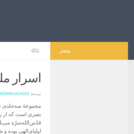
بیشتر
0
اسرار م
توسط
ADMIN43GHGEE
مجموعۀ سه‌جلدی «
بصری است که از ر
قدّس‌الله‌سرّه می‌ب
اولیای‌الهی بوده و 