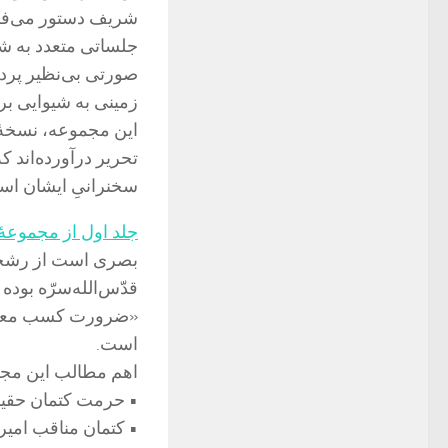
شریف دستور می‌فرم
جلساتی متعدد به شر
صورتی بی‌نظیر پرده
زمینی به شیوایی بر
این مجموعه، نسخۀ ت
تحریر درآورده‌اند
سخنرانیِ ایشان اس
جلد اول از مجموعۀ
بصری است از رشحا
قدّس‌الله‌سرّه بو
«ضرورت کسب معارف 
است.
اهم مطالب این مجل
• حرمت کتمان حقی
• کتمان مناقب امیر