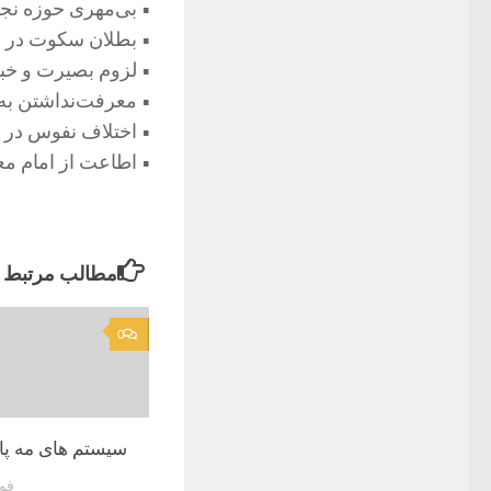
• بی‌مهری حوزه نج
• بطلان سکوت در م
• لزوم بصیرت و خبر
• معرفت‌نداشتن به
• اختلاف نفوس در ت
• اطاعت از امام معص
مطالب مرتبط
0
سیستم های مه پ
فوریه 