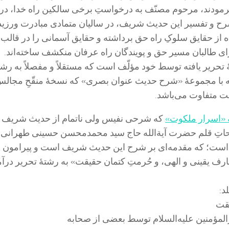
ودند، مرحوم مصنّف به درخواستِ برخی سالکین راه خدا، در
ح و تفسیر این حدیث شریف، در سالیان متمادی مبادرت ورزیده
 از حقایق سلوکِ راه حق برداشته و حقایق آسمانی را در قالب 
ای طالبان مسیر حق و پویندگان راه عرفان منکشف ساخته‌اند.
حریر یافته توسط خود مؤلّف است که مستقلاً و مفصلاً به رشت
 که با مجموعۀ «شرح حدیث عنوان بصری» که نسخۀ منقّحِ مجال
ت متفاوت می‌باشد.
 «اسرار ملکوت»
که شرحی نفیس ولی ناتمام از حدیث شریف 
تِ قلم حضرت آیة‌الله حاج سید محمدمحسن حسینی طهرانی
ده است؛ که مقدمه‌ای بر شرح این حدیث شریف است و پیرامون
یقینی و الهی، و حُرمتِ کتمان حقیقت» به رشتۀ تحریر درآم
د:
قت
المؤمنین علیه‌السلام توسط بعضی از صحابه