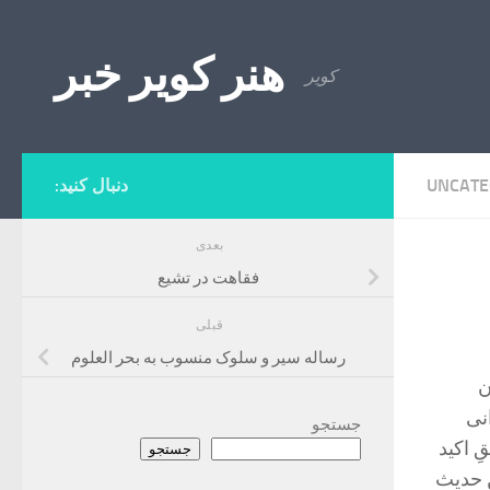
Skip to content
هنر کویر خبر
کویر
UNCATE
دنبال کنید:
بعدی
فقاهت در تشیع
قبلی
رساله سیر و سلوک منسوب به بحر العلوم
ن
نی
جستجو
ِ اکید
جستجو
ن حدیث