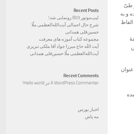
 طیّ
Recent Posts
 و به
لیپ‌موتور B03 رونمایی شد؛
الفاظ
شرح حال اجمالی آیت‌الله‌العظمی ملّا
حسین‌قلی همدانی
ۀ
مجموعه کتاب آموزه های معرفت
آیت اللَه حاج میرزا جواد آقا ملکی تبریزی
س
آیت‌الله‌العظمی ملّا حسین‌قلی همدانی
عنوان
Recent Comments
A WordPress Commenter
در
Hello world!
ده
اخبار بورس
مه پاش