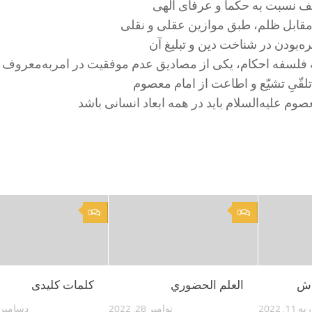
ف نسبت به حکما و عرفای الهی
قابل ظلم، طبق موازین عقلی و نقلی
ه‌بودن در شناخت دین و تبلیغ آن
 فلسفه احکام، یکی از مصادیق عدم موفقیت در امر‌به‌معروف
لقّیِ تشیّع و اطاعت از امام معصوم
وم علیه‌السلام باید در همه ابعاد انسانی باشد
0
0
اش
العلم الحضوري
کلمات کلیدی
11, 2022
نوامبر 28, 2022
دسامبر 27, 022