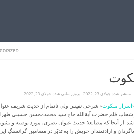
GORIZED
لکوت
· منتشر شده
جولای 23, 2022
· بروزرسانی شده
جولای 23, 2022
اسرار ملکوت
» شرحی نفیس ولی ناتمام از حدیث شریف عنوا
شحاتِ قلم حضرت آیة‌الله حاج سید محمدمحسن حسینی طهرا
اشد. از آنجا که مطالعۀ حدیث عنوان بصری، مورد توصیه و تشویق
شاگردان و ارادتمندان خویش را به تدبّر در مضامین گرانسنگِ ای