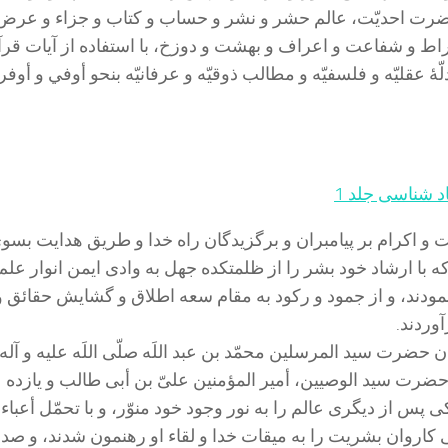
ضرت احديّت، عالم حشر و نشر و حساب و كتاب و جزاء و عرض
ط و شفاعت و اعراف و بهشت و دوزخ، با استفاده از آيات قرآ
ّۀ عقليّه و فلسفيّه و مطالب ذوقيّه و عرفانيّه بنحو أوفي و أو
د شناسی جلد 1
ت و اكرام بر پیامبران و برگزیدگان راه خدا و طریق هدایت بسو
كه با ارشاد خود بشر را از ظلمتكده جهل به وادى ایمن انوار علم
مودند، و از جمود و ركود به مقام سعه اطلاق و گشایش حقائق و
آوردند.
ن حضرت سید المرسلین‌
محمّد بن عبد اللَه‌
صلّى اللَه علیه و آله
 حضرت سید الوصیین، أمیر المؤمنین‌
علىّ بن أبى طالب‌
و یازده
ى پس از دیگرى عالم را به نور وجود خود منوّر، و با تحمّل أعباء
 كاروان بشریت را به میقات خدا و لقاء او رهنمون شدند، و صد