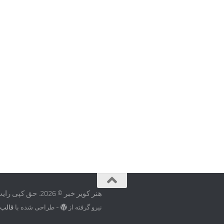
هنر کویر خبر © 2026. حق کپی رایت محفوظ است.
نیرو گرفته از
- طراحی شده با
قالب 