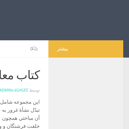
بیشتر
0
کتاب معا
توسط
ADMIN43GHGEE
تبدّل نشأۀ غرور به ع
آن مباحثي همچون: عا
خلقت فرشتگان و وظ