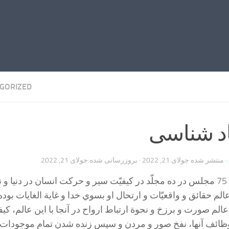
GORIZED
د شناسی
· منتشر شده
جولای 21, 2022
· بروزرسانی شده
جولای 21, 2022
اين مجموعه شامل 75 مجلس در ده مجلّد در كيفيّت سير و حركت انسان در دنيا و
الم حقائق و واقعيّات و ارتحال او بسوي خدا و غاية الغايات بوده
لم صورت و برزخ و نحوة ارتباط ارواح در آنجا با اين عالم، كيف
ائف آنها، نفخ صور و مردن و سپس زنده شدن تمام موجودات و