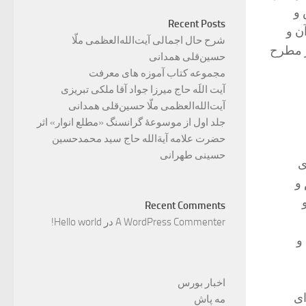
 و
Recent Posts
ن و
شرح حال اجمالی آیت‌الله‌العظمی ملّا
فر مطرح
حسین‌قلی همدانی
مجموعه کتاب آموزه های معرفت
آیت اللَه حاج میرزا جواد آقا ملکی تبریزی
آیت‌الله‌العظمی ملّا حسین‌قلی همدانی
جلد اول از موسوعۀ گرانسنگ «مطلع انوار» اثر
حضرت علامه آیة‌الله حاج سید محمدحسین
حسینی طهرانی
ى
 و
Recent Comments
A WordPress Commenter
در
Hello world!
 و
اخبار بورس
اى
مه پاش