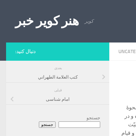
Skip to content
هنر کویر خبر
کویر
UNCATE
دنبال کنید:
بعدی
كتب العلامة الطهراني
قبلی
امام شناسی
 نحوۀ
 و در
جستجو
يّت
جستجو
 قيام