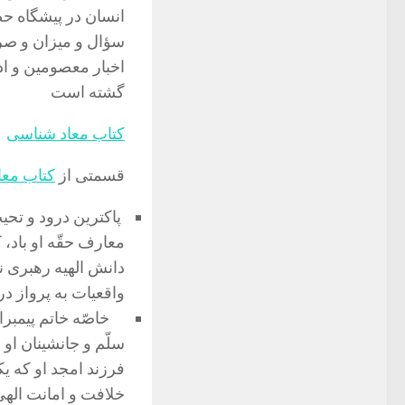
انسان در پيشگاه ح
سؤال و ميزان و صرا
اخبار معصومين و ادل
گشته است
کتاب معاد شناسی
قسمتی از
کتاب معا
پاكترین درود و تحی
معارف حقّه او باد، 
دانش الهیه رهبرى ن
واقعیات به پرواز در
خاصّه خاتم پیمبرا
سلّم و جانشینان او
فرزند امجد او كه یك
خلافت و امانت الهى