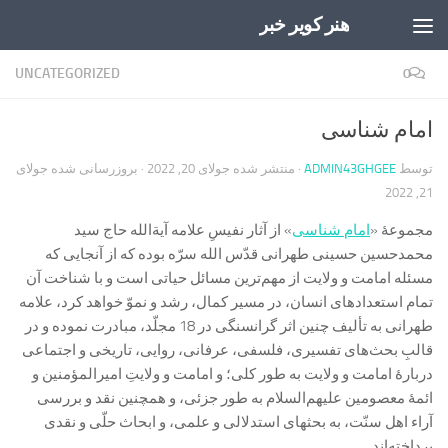
هنر کویر خبر
Skip to content
UNCATEGORIZED
0
امام شناسی
توسط
ADMIN43GHGEE
· منتشر شده
جولای 20, 2022
· بروزرسانی شده
جولای
21, 2022
مجموعۀ «
امام شناسی
» از آثار نفیسِ علامه آیة‌الله حاج سید
محمد‌حسین حسینی طهرانی قدّس الله سرّه بوده که از آنجایی که
مسئله امامت و ولایت از مهم‌ترین مسائل حیاتی است و با شناخت آن
تمام استعدادهای انسان، در مسیر کمال، رشد و نموّ خواهد کرد، علامه
طهرانی به تألیف چنین اثر گرانسنگی در 18 مجلّد، مبادرت نموده و در
قالبِ بحث‌های تفسیری، فلسفی، عرفانی، روایی، تاریخی و اجتماعی
دربارۀ امامت و ولایت به طور کلی؛ و امامت و ولایتِ امیرالمؤمنین و
ائمۀ معصومین علیهم‌السلام به طور جزئی، و همچنین نقد و بررسی
آراء اهل سنّت، به بحثهای استدلالی و علمی، و ابحاث حلّی و نقدی
پرداخته‌اند.