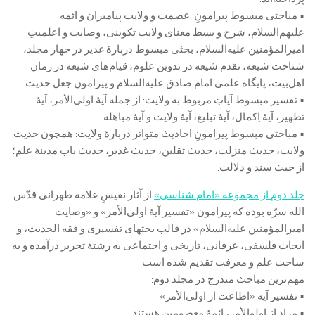
• مباحثی مبسوط پیرامونِ: عصمت و ولایت پیامبران و ائمه
علیهم‌السلام، شرح و بسط معنای ولایت تکوینی، وصایت و اعلمیتِ
امیرالمؤمنین علیه‌السلام، بحثی مبسوط دربارۀ غدیر در چهار مجلد،
شناخت شیعه، تقدم شیعه در تدوین علوم، قیام‌های شیعه در زمان
اهل‌بیت، پایگاه علمی امام صادق علیه‌السلام و پیرامون جعل حدیث.
• تفسیر مبسوط آیاتِ مربوط به ولایت: از جمله آیۀ اولی‌الأمر، آیۀ
تطهیر، آیۀ اِکمال، آیۀ تبلیغ، آیۀ ولایت و آیۀ مباهله.
• مباحثی مبسوط پیرامونِ احادیث متواتر دربارۀ ولایت: همچون حدیث
ولایت، حدیث منزلت، حدیث ثقلین، حدیث غدیر، حدیث باب مدینۀ علم؛
از حیث سند و دلالت.
جلد دوم از مجموعه «امام شناسی»
از آثار نفیسِ علامه طهرانی قدّس
الله سرّه بوده که پیرامون «تفسیر آیۀ اولی‌الأمر» و «وصایت
امیرالمؤمنین علیه‌السلام» در قالب بحثهای تفسیری و فقه الحدیث، و
ابحاث فلسفی، عرفانی، تاریخی و اجتماعی به رشتۀ تحریر درآمده و به
ساحت علم و معرفت تقدیم شده است.
مهم‌ترین مباحث مندرج در مجلد دوم:
• تفسیر آیه «اطاعت از اولی‌الأمر»
• مراد از اولوالأمر، ائمۀ معصومین هستند