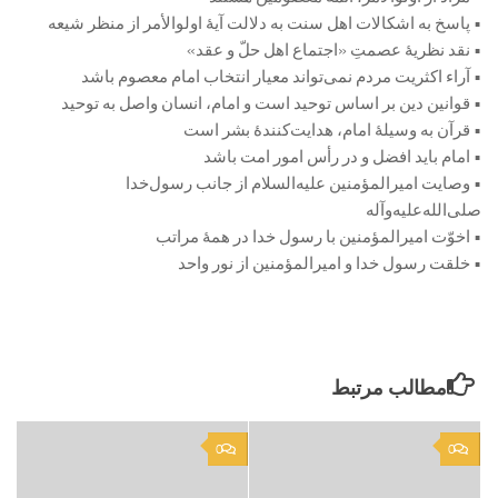
• پاسخ به اشکالات اهل سنت به دلالت آیۀ اولوالأمر از منظر شیعه
• نقد نظریۀ عصمتِ «اجتماع اهل حلّ و عقد»
• آراء اکثریت مردم نمی‌تواند معیار انتخاب امام معصوم باشد
• قوانین دین بر اساس توحید است و امام، انسان واصل به توحید
• قرآن به وسیلۀ امام، هدایت‌کنندۀ بشر است
• امام باید افضل و در رأس امور امت باشد
• وصایت امیرالمؤمنین علیه‌السلام از جانب رسول‌خدا
صلی‌الله‌علیه‌و‌آله
• اخوّت امیرالمؤمنین با رسول خدا در همۀ مراتب
• خلقت رسول خدا و امیرالمؤمنین از نور واحد
مطالب مرتبط
0
0