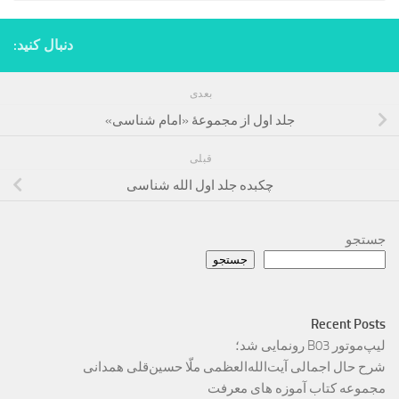
دنبال کنید:
بعدی
جلد اول از مجموعۀ «امام شناسی»
قبلی
چکبده جلد اول الله شناسی
جستجو
جستجو
Recent Posts
لیپ‌موتور B03 رونمایی شد؛
شرح حال اجمالی آیت‌الله‌العظمی ملّا حسین‌قلی همدانی
مجموعه کتاب آموزه های معرفت