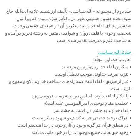
جلد دوم از مجموعۀ «الله‌شناسی» تألیف ارزشمند علامه آیت‌الله حاج
سید محمد‌حسین حسینی طهرانی ـ قدّس‌سرّه ـ بوده که پیرامونِ
«تفسیر معنای لقاء خدا و نقد منکرین آن» و «معنای حقیقی وحدت
شخصیه وجود» با قلمی روان و شواهدی متقن به رشتۀ تحریر درآمده و
به ساحت علم و معرفت تقدیم شده است.
جلد 2 الله شناسی
اهم مباحث این مجلّد:
• منکرین لقاء خدا زیان‌بارترینِ مردم‌اند
• تنزیه صرف خداوند، موجب تعطیل اوست
• غیر از طریق «لقاء الله» همۀ راه‌های شناخت خداوند، کج و معوج و
تاریک است
• با انکار لقاء خداوند، اساس دین و شریعت فرو می‌ریزد
• عظمت مقام توحیدی امیرالمؤمنین علیه‌السلام
• لقاء خداوند به چشم دل است نه چشم سر
• ادراک توحید حقیقی جز به کشف و شهود میسّر نیست
• در منطق قرآن هر گونه وجود و آثار وجود، در خدا منحصر است
• وجود حق‌تعالی جمیعِ موجودات را در خود فانی می‌کند