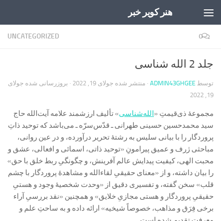
هنر کویر خبر
Skip to content
UNCATEGORIZED
0
جلد 2 الله شناسی
توسط
ADMIN43GHGEE
· منتشر شده
جولای 19, 2022
· بروزرسانی شده
جولای
19, 2022
مجموعۀ ذی‌قیمتِ «
الله‌شناسی
» تألیف ارزشمند علامه آیت‌الله حاج
سید محمد‌حسین حسینی طهرانی ـ قدّس‌سرّه ـ می‌باشد که توحید ذاتِ
پروردگار را با بیانی سلیس به رشتۀ تحریر درآورده، و در عین روانی،
مباحثی ژرف و عمیق پیرامونِ «توحید ذاتی، اسمائی و افعالی، عشق و
محبت الهی، کیفیت پیدایش عالم آفرینش، و چگونگیِ ربط خلق با حق»
را بیان داشته، و از «معنای حقیقیِ لقاء‌الله و مشاهدۀ پروردگار با چشم
قلب» سخن گفته، و تفسیری دقیق از «وحدت شخصیۀ وجود و هستیِ
حقیقیِ پروردگار و هستی مجازیِ خلایق» و همچنین «نقد بررسیِ آراء
برخی فِرَق و مذاهب، خصوصاً شیخیه» ارائه داده و به ساحتِ علم و
معرفت تقدیم شده است.