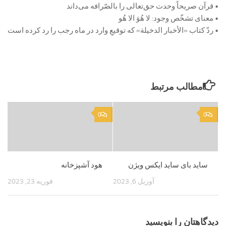
• قرآن صریحاً وحدت حق‌تعالی را بالصّرافه می‌داند
• معنای تشخّص وجود: لا هُوَ الا هُو
• ردّ کتاب «الأخبار الدخیلة» که توقیعِ وارد در ماه رجب را رد کرده است
مطالب مرتبط
0
0
ساید بای ساید ایکس ویژن
هود آشپزخانه
آوریل 6, 2023
فوریه 23, 2023
دیدگاهتان را بنویسید