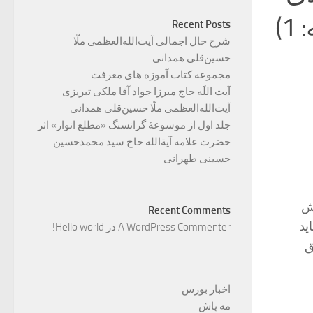
)
Recent Posts
شرح حال اجمالی آیت‌الله‌العظمی ملّا
حسین‌قلی همدانی
مجموعه کتاب آموزه های معرفت
آیت اللَه حاج میرزا جواد آقا ملکی تبریزی
آیت‌الله‌العظمی ملّا حسین‌قلی همدانی
جلد اول از موسوعۀ گرانسنگ «مطلع انوار» اثر
حضرت علامه آیة‌الله حاج سید محمدحسین
حسینی طهرانی
ش
Recent Comments
ید
A WordPress Commenter
در
Hello world!
ق
اخبار بورس
مه پاش