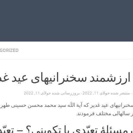
GORIZED
رزشمند سخنرانیهای عید غد
· منتشر شده
جولای 11, 2022
· بروزرسانی شده
جولای 11, 2022
نرانیهای عید غدیر که آیة اللَه سید محمد محسن حسینی طهرا
 سالهالی مختلف فرمودند.
مسئلۀ تعبّدی یا تکوینی؟ – تعبّ