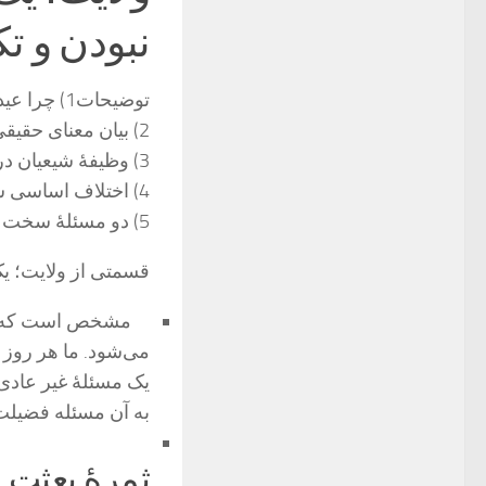
نبودن و تک
توضیحات1) چرا عید غدیر افضل اعیاد است؟
2) بیان معنای حقیقی عید و اینکه در اعیاد باید به چه چیزی توجه کرد؟
3) وظیفۀ شیعیان در احیای سنن اسلامی چیست؟
4) اختلاف اساسی شیعیان با عامّه در چه مسئله‌ای است؟
5) دو مسئلۀ سخت در رسالت پیامبر چه بود؟
قسمتی از ولایت؛ یک
مشخص است که مسئل
می‌شود. ما هر روز ر
یک مسئلۀ غیر عادی 
به آن مسئله فضیلت پ
ثمرۀ بعثت ا