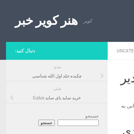
Skip to content
هنر کویر خبر
کویر
UNCATE
دنبال کنید:
بعدی
یر
چکبده جلد اول الله شناسی
قبلی
خرید ساید بای ساید G plus
نی به
جستجو
جستجو
دی