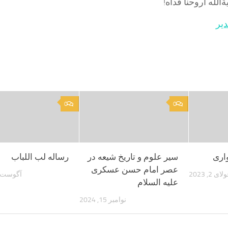
لَه اروحنا فداه!
یر
0
0
اری
سیر علوم و تاریخ شیعه در
رساله لب اللباب
عصر امام حسن عسكرى
ای 2, 2023
آگوست 25, 022
علیه السلام
نوامبر 15, 2024