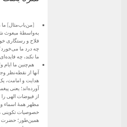
[من‌باب‌مثال] ما ر
به‌واسطۀ مبعوث شد
فلاح و رستگاری خود
چه درد ما می‌خورد؟!
ما نکند، چه فایده‌ا
هم‌چنین ما ایام ول
آنها از نقطه‌نظر و
هدایت و امامت، یک 
آورده‌اند؛ یعنی پیغ
از فیوضات الهی را ب
مظهر همۀ اسماء و ص
خصوصیات تکوینی مع
همین‌طور؛ حضرت زهر