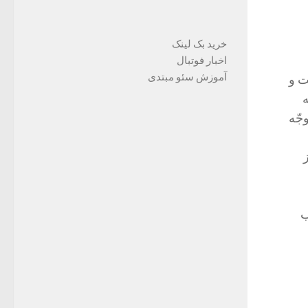
خرید بک لینک
اخبار فوتبال
آموزش سئو مبتدی
ت و
ه
جّه
ب