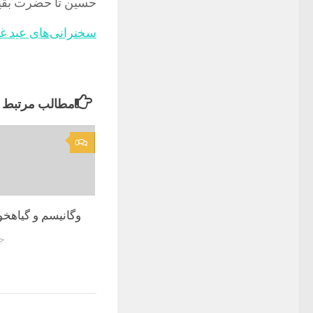
حسین تا حضرت بقیةال
سخنرانی‌های عید غد
مطالب مرتبط
0
وگانیسم و گیاهخو
جول