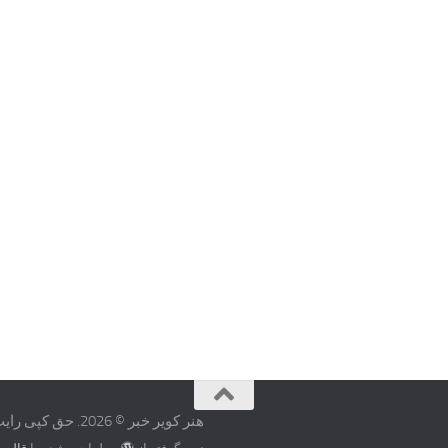
هنر کویر خبر © 2026. حق کپی رایت محفوظ است.