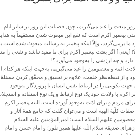
وز مبعث را عید می‌گیریم، چون فضیلت این روز بر سایر ایام
ن پیغمبر اکرم است که نفع این مبعوث شدن مستقیماً به هدای
 ما برمی‌گردد، وإلاّ اینکه پیغمبر به رسالت مبعوث شده است ب
 [یعنی] اگر بعثت پیغمبر اکرم برای ما مفید نباشد و نفعی را متو
ی دارد و چه ارزشی را به‌وجود می‌آورد؟!
ادت ائمه و معصومین را عید می‌گیریم، به‌جهت اینکه هر کدام از
جود و از نقطه‌نظر خلقت، علاوه بر تحقیق و محقّق کردن مسئلۀ
جهت تکوینی را در ارتباط نفس انسان با پروردگار به‌وجود
مبر اکرم با ولادت خود یک نوع ارتباط و یک نوع استفاده و استجلا
رای مردم و برای امّت به‌وجود آورده است، البته پیغمبر اکرم
فات کلّیۀ الهیه است و می‌توان گفت که جامع همۀ آثار و
صومین علیهم السلام است؛ امیرالمؤمنین علیه السلام
ای صدیقه سلام اللَه علیها همین‌طور؛ و امام حسن و امام