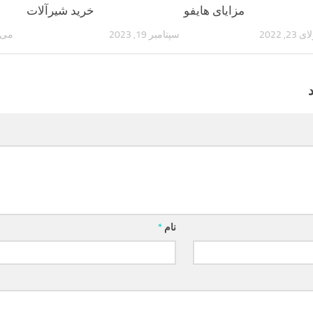
مزایای هایفو
خرید شیرآلات
23, 2022
سپتامبر 19, 2023
می 11, 022
نام
*