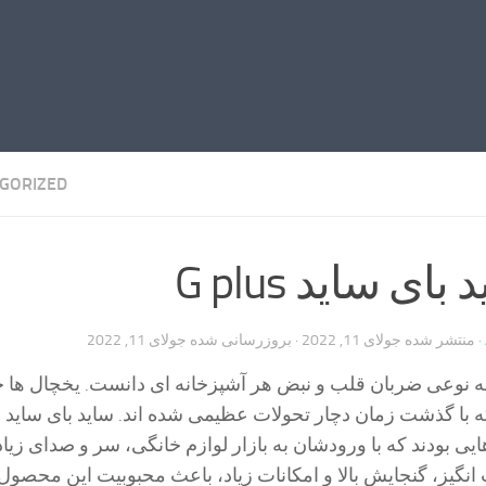
GORIZED
ای ساید G plus
· منتشر شده
جولای 11, 2022
· بروزرسانی شده
جولای 11, 2022
به نوعی ضربان قلب و نبض هر آشپزخانه ای دانست. یخچال ها 
 با گذشت زمان دچار تحولات عظیمی شده اند. ساید بای ساید ه
یی بودند که با ورودشان به بازار لوازم خانگی، سر و صدای زیادی
گیز، گنجایش بالا و امکانات زیاد، باعث محبوبیت این محصول 