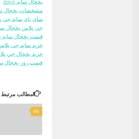
یخچال ساید gplus
مشخصات یخچال سا
سای بای ساید جی پ
جی پلاس یخچال سا
قيمت يخچال سايد 
خرید ساید جی پلاس
خريد يخچال جي پل
قیمت روز یخچال س
مطالب مرتبط
0