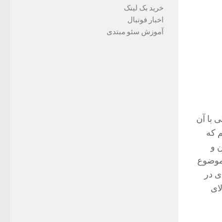
خرید بک لینک
اخبار فوتبال
آموزش سئو مبتدی
 با آن
م که
 و
 موضوع
ی در
ای