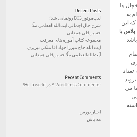
خچال ها
Recent Posts
م به
لیپ‌موتور B03 رونمایی شد؛
که این
شرح حال اجمالی آیت‌الله‌العظمی ملّا
 پلاس
با
حسین‌قلی همدانی
باشد.
مجموعه کتاب آموزه های معرفت
آیت اللَه حاج میرزا جواد آقا ملکی تبریزی
 تمام
آیت‌الله‌العظمی ملّا حسین‌قلی همدانی
ری
تعداد
Recent Comments
بروید.
A WordPress Commenter
در
Hello world!
ا می
می
اشته
اخبار بورس
مه پاش