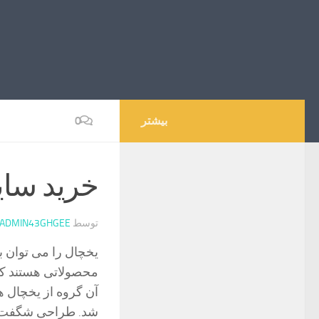
بیشتر
0
خرید ساید ب
توسط
ADMIN43GHGEE
یخچال را می توان 
محصولاتی هستند که
آن گروه از یخچال ها
شد. طراحی شگفت ان