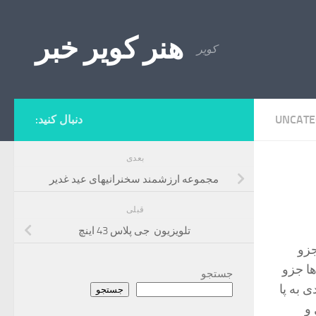
Skip to content
هنر کویر خبر
کویر
UNCATE
دنبال کنید:
بعدی
مجموعه ارزشمند سخنرانیهای عید غدیر
قبلی
تلویزیون جی پلاس 43 اینچ
جزو
ا جزو
جستجو
 به پا
جستجو
و