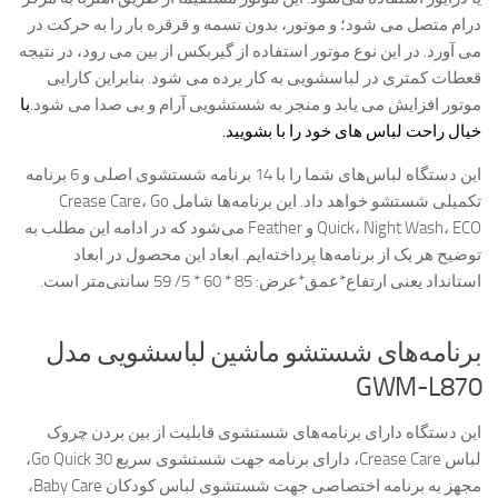
درام متصل می شود؛ و موتور، بدون تسمه و قرقره بار را به حرکت در
می آورد. در این نوع موتور استفاده از گیربکس از بین می رود، در نتیجه
قعطات کمتری در لباسشویی به کار برده می شود. بنابراین کارایی
موتور افزایش می یابد و منجر به شستشویی آرام و بی صدا می شود.
با
خیال راحت لباس های خود را با بشویید.
این دستگاه لباس‌های شما را با 14 برنامه شستشوی اصلی و 6 برنامه
تکمیلی شستشو خواهد داد. این برنامه‌ها شامل Crease Care، Go
Quick، Night Wash، ECO و Feather می‌شود که در ادامه این مطلب به
توضیح هر یک از برنامه‌ها پرداخته‌ایم. ابعاد این محصول در ابعاد
استانداد یعنی ارتفاع*عمق*عرض: 85 * 60 * 5/ 59 سانتی‌متر است.
برنامه‌های شستشو ماشین لباسشویی مدل
GWM-L870
این دستگاه دارای برنامه‌های شستشوی قابلیت از بین بردن چروک
لباس Crease Care، دارای برنامه جهت شستشوی سریع Go Quick 30،
مجهز به برنامه اختصاصی جهت شستشوی لباس کودکان Baby Care،