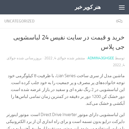
هنر کویر خبر
Skip to content
UNCATEGORIZED
0
خرید و قبمت در سایت نفیس 24 لباسشویی
جی پلاس
توسط
ADMIN43GHGEE
· منتشر شده
جولای 4, 2022
· بروزرسانی شده
جولای
4, 2022
ماشین مدل از سری ساخت Lian Series، با ظرفیت 8 کیلوگرمی خود
توجه خانواده‌های پر مصرف و پر جمعیت را به خود جلب کرده است.
این لباسشویی در 2 رنگ نقره ای و سفید در بازار عرضه شده است.
دور خشک کن 1200 دور بر دقیقه در کمترین زمان تمامی لباس‌ها را
آبکشی و خشک می‌کند.
این لباسشویی دارای موتور Direct Drive Inverter است. موتور اینورتر
دایرکت درایو بدون تسمه است و برای راه ‌اندازی آن از برد الکترونیکی
یا درایور استفاده می‌شود‌. این موتور مستقیما از طریق آهنربا به مرکز