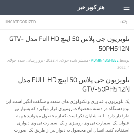
هنر کویر خبر
Skip to content
UNCATEGORIZED
0
تلویزیون جی پلاس 50 اینچ Full HD مدل GTV-
50PH512N
توسط
ADMIN43GHGEE
· منتشر شده
جولای 4, 2022
· بروزرسانی شده
جولای
4, 2022
تلویزیون جی پلاس 50 اینچ FULL HD مدل
GTV-50PH512N
یک تلویزیون با فناوری و تکنولوژی های متعدد و شگفت انگیز است. این
نوع دستگاه در دسته محصولات رومیزی قرار میگیرد که بسیار نیز
طرفدار دارد. البته شایان ذکر است که از محصول میتوانید هم به
عنوان یک اسمارت تی وی رومیزی و یک اسمارت تی وی دیواری
استفاده کنید. اتصال این محصول به دیوار نیز از طریق یک صورت