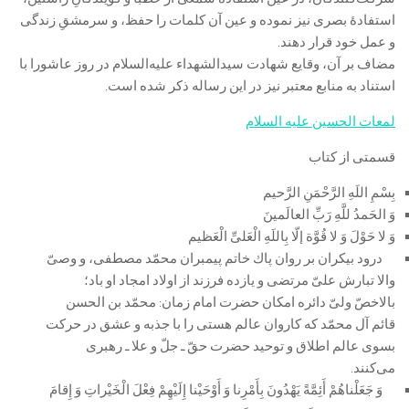
استفادۀ بصری نیز نموده و عین آن کلمات را حفظ، و سرمشقِ زندگی
و عمل خود قرار دهند.
مضاف بر آن، وقایع شهادت سیدالشهداء علیه‌السلام در روز عاشورا با
استناد به منابع معتبر نیز در این رساله ذکر شده است.
لمعات الحسین علیه السلام
قسمتی از کتاب
بِسْمِ اللَهِ الرَّحْمَنِ الرَّحیم‌
وَ الحَمدُ للَّهِ رَبِّ العالَمینَ‌
وَ لا حَوْلَ وَ لا قُوَّة إلّا بِاللَهِ الْعَلىِّ الْعَظیم‌
درود بیكران بر روان پاك خاتم پیمبران محمّد مصطفى، و وصىّ
والا تبارش علىّ مرتضى و یازده فرزند از اولاد امجاد او باد؛
بالاخصّ ولىّ دائره امكان حضرت امام زمان: محمّد بن الحسن
قائم آل محمّد كه كاروان عالم هستى را با جذبه و عشق در حركت
بسوى عالم اطلاق و توحید حضرت حقّ ـ جلّ و علا ـ رهبرى
مى‌كنند.
وَ جَعَلْناهُمْ أَئِمَّةً يَهْدُونَ بِأَمْرِنا وَ أَوْحَيْنا إِلَيْهِمْ فِعْلَ الْخَيْراتِ وَ إِقامَ