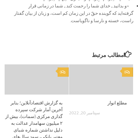
«و بدانید ـ خداى شما را رحمت كند ـ شما در زمانى قرار
گرفته‌اید كه گوینده حقّ در این زمان كم است، و زبان از بیان گفتار
راست، خسته و نارسا و ناگویاست.
مطالب مرتبط
0
0
مطلع انوار
به گزارش اقتصادآنلاین؛ بنابر
آخرین آمار شرکت سپرده
سپتامبر 20, 2022
گذاری مرکزی (سمات)، بیش از
۲ میلیون سهامدار عدالت به
دلیل نداشتن شماره شبای
معتبر بانکی، سود سال‌های