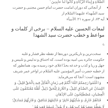
1
الصَّلاةِ وَ إِيتاءَ الزَّكاةِ وَ كانُوا لَنا عابِدِينَ
.
از آنجائى كه دوران امامت حضرت امام حسن مجتبى و حضرت
سید الشّهداء علیهما السّلام از
آيه ٧٣، از سوره ٢١: الأنبيآء
لمعات الحسین علیه السلام – برخی از کلمات و
مواعظ و خطب حضرت سید الشهدا
4
سخت‌ترین و تاریكترین دوره‌ها از نقطه نظر فشار و غلبه
حكومت جائره بنى امیه بوده است، كه اختناق و تدلیس و تلبیس و
جهل و ریا و كذب و خدعه بحدّ اعلاى خود رسیده بود، همانطور كه
از خطبه حضرت أمیر المؤمنین علیه السّلام در اواخر عمر شریف
مشهود است؛ آنجا كه مى‌فرماید:
وَ اعْلَمُوا رَحِمَکمُ اللَهُ! أَنَّکمْ فِى زَمَانٍ الْقَآئِلُ فِیهِ بِالْحَقِّ قَلِیلٌ، وَ
اللِسَانُ عَنِ الصِّدْقِ کلِیلٌ، و اللَازِمُ لِلْحَقِّ ذَلِیلٌ. أَهْلُهُ مُعْتَکفُونَ عَلَى
الْعِصْیانِ، مُصْطَلِحُونَ عَلَى الإدْهَانِ.
فَتَاهُمْ عَارِمٌ، وَ شَآئِبُهُمْ ءَاثِمٌ؛ وَ عَالِمُهُمْ مُنَافِقٌ، وَ قَارِئُهُمْ مُمَاذِقٌ؛
1
لَا یعَظِّمُ صَغِیرُهُمْ کبِیرَهُمْ، وَ لَا یعُولُ غَنِیهُمْ فَقِیرَهُمْ.