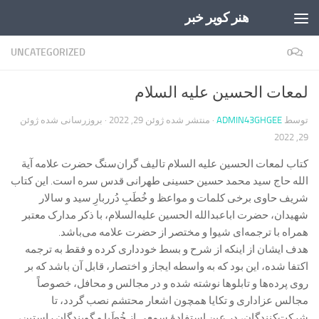
هنر کویر خبر
Skip to content
UNCATEGORIZED
0
لمعات الحسین علیه السلام
توسط
ADMIN43GHGEE
· منتشر شده
ژوئن 29, 2022
· بروزرسانی شده
ژوئن
29, 2022
کتاب لمعات الحسین علیه السلام تالیف گران‌سنگ حضرت علامه آیة
الله حاج سید محمد حسین حسینی طهرانی قدس سره است. این کتاب
شریف حاوی برخی کلمات و مواعظ و خُطَبِ دُرربارِ سید و سالار
شهیدان، حضرت اباعبدالله الحسین علیه‌السلام، با ذکر مدارک معتبر
همراه با ترجمه‌ای شیوا و مختصر از حضرت علامه می‌باشد.
هدف ایشان از اینکه از شرح و بسط خودداری کرده و فقط به ترجمه
اکتفا شده، این بود كه به واسطه ايجاز و اختصار، قابل آن باشد كه بر
روى پرده‏‌ها و تابلوها نوشته شده و در مجالس و محافل، خصوصاً
مجالس عزاداری و تکایا همچون اشعار محتشم نصب گردد، تا
شرکت‌کنندگان، در عین استفادۀ سمعی از خُطَبا و گویندگانِ راستین،