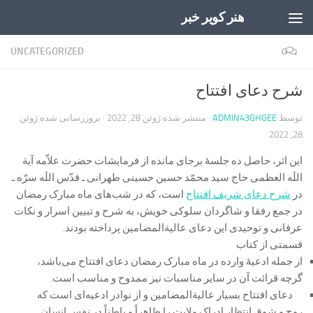
هنر کویر خبر
Skip to content
UNCATEGORIZED
0
شرح دعای افتتاح
توسط
ADMIN43GHGEE
· منتشر شده
ژوئن 28, 2022
· بروزرسانی شده
ژوئن
28, 2022
این اثر، حاصل ده جلسۀ برجای مانده از فرمایشات حضرت علاّمه آیة
اللَه العظمی حاج سید محمّد حسین حسینی طهرانی ـ قدّس اللَه سرّه ـ
در
شرح دعای شریف افتتاح
است، که در شب‌های ماه مبارک رمضان
در جمع رفقا و شاگردان سلوکی خویش، به شرح و تبیین اسرار و نکات
عرفانی و توحیدی این دعای عالیة‌المضامین پرداخته بودند.
قسمتی از کتاب
از جمله ادعیۀ وارده در ماه مبارک رمضان دعای افتتاح می‌باشد،
گرچه قرائت آن در سایر مناسبات نیز ممدوح و مناسب است.
دعای افتتاح بسیار عالیة‌المضامین و از نوادر ادعیه‌ای است که
روح و شوق انتظارِ ادراک ولایت را ظاهراً و باطناً در نفس انسان