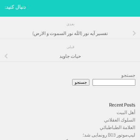
دنبال کنید:
بعدی
تفسیر آیه نور (اللَه نور السموت و الارض)
قبلی
حیات جاوید
جستجو
جستجو
Recent Posts
أهل البيت
السلوك العقلاني
العلامة الطباطبائي
لیپ‌موتور B03 رونمایی شد؛