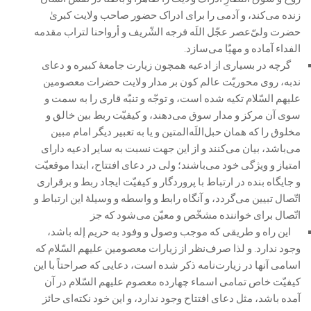
زنده می‌کند، و آدمی را برای ادراک حضور صاحب ولایت کبریٰ
حضرت ولیّ‌عصر عجّل اللَه فرجه الشّریف و أرواحنا لتراب مقدمه
الفداء آماده و مهیّا می‌سازد.
گرچه در بسیاری از ادعیه همچون زیارت جامعۀ کبیره و دعای
ندبه، روی محوریّت عالم کون بر مدار ولایت حضرات معصومین
علیهم السّلام تکیه شده است، و توجّه و تنبّه قاری را به سمت و
سوی آن مرکز و مدار سوق می‌دهند، و کیفیّت ربط بین خالق و
مخلوق را که همان حبل‌اللَه‌المتین و یا به تعبیر دیگر امام مبین
می‌باشد، بیان می‌کنند و از این جهت نسبت به سایر ادعیه دارای
امتیاز و ویژگی خود می‌باشند؛ ولی در دعای افتتاح، ابتدا موقعیّت
و جایگاه بنده در ارتباط با پروردگار و کیفیّت ایجاد ربط و برقراری
اتّصال تبیین می‌گردد، و آنگاه رابط و واسطه و وسیلۀ این ارتباط و
اتّصال برای خواننده مشخّص و معیّن می‌شود که جز
این راه و طریقی که موجب وصول و وفود به حریم إله باشد،
وجود ندارد. و لذا صرف‌نظر از زیارات معصومین علیهم السّلام که
اسامی آنها در زیارت‌نامه ذکر شده است، دعایی که صراحتاً با این
کیفیّت خاص تمامی اسماء چهارده معصوم علیهم السّلام در آن
آمده باشد، مثل دعای افتتاح وجود ندارد، و این خود نکته‌ای حائز