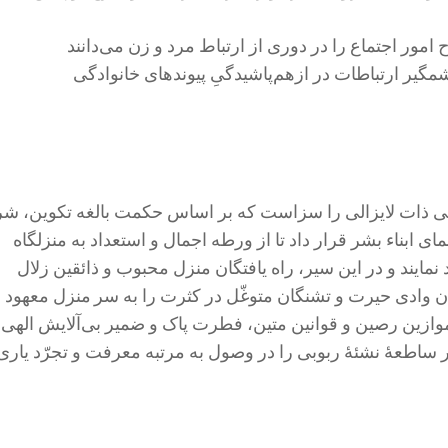
 امور اجتماع را در دوری از ارتباط مرد و زن می‌دانند
یر ارتباطات در ازهم‌پاشیدگیِ پیوندهای خانوادگی
هی ذات لایزالی را سزاست که بر اساس حکمت بالغه تکوین، ش
ای ابناء بشر قرار داد تا از ورطه اجمال و استعداد به منزلگاه
نمایند و در این سیر، راه یافتگان منزل محبوب و ذائقین زلال
ادی حیرت و تشنگان متوغّل در کثرت را به سر منزل معهود
موازین رصین و قوانین متین، فطرت پاک و ضمیر بی‌آلایش الهی،
ر ساطعۀ نشئۀ ربوبی را در وصول به مرتبه معرفت و تجرّد یاری