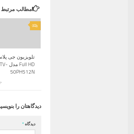
مطالب مرتبط
0
Full HD مدل 
50PH512N
جول
دیدگاهتان را بنویسید
دیدگاه
*