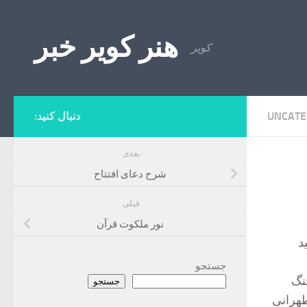
Skip to content
هنر کویر خبر
کویر
UNCATE
دنبال کنید:
بعدی
شرح دعای افتتاح
قبلی
نور ملکوت قرآن
د
جستجو
نگ
جستجو
طهرانی