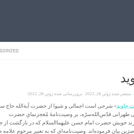
GORIZED
ید
· منتشر شده
ژوئن 28, 2022
· بروزرسانی شده
ژوئن 28, 2022
ت جاوید
» شرحی است اجمالی و شیوا از حضرت آیة‌الله حاج سی
رانی قدّس‌الله‌سرّه، بر وصیت‌نامۀ مُعجز‌نمایِ حضرت
رزند خویش حضرت امام حسن علیهما‌السلام که در بازگشت از ج
رَین بیان فرموده‌اند. وصیت‌نامه‌ای که به تعبیر مرحوم علامه 