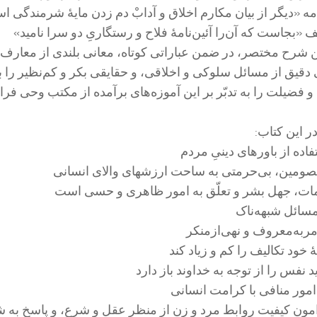
امه «دیگر از بیان مکارم اخلاق و آدابْ دم زدن مایۀ شرمندگی ا
 «بجاست که آن‌را آئین‌نامۀ فلاح و رستگاریِ دو سرا نامید»
 شرح مختصر، در ضمن عباراتی کوتاه، معانی بلندی از معارف 
دقیق از مسائل سلوکی و اخلاقی، و حقایقی بکر و کم‌نظیر را ب
 فضیلت را به تدبّر بر این آموزه‌های برآمده از مکتب وحی فرا
ر این کتاب:
ده از باورهای دینیِ مردم
ومین، بی‌حرمتی به ساحت ارزشهای والای انسانی
مات، جهل بشر و تعلّق به امور ظاهری و حسی است
 مسائل شبهه‌ناک
ر‌به‌معروف و نهی‌از‌منکر
یۀ خود تکالیف را کم و زیاد کند
اید نفس را از توجه به خداوند باز دارد
مور منافی با کرامت انسانی
مون کیفیت روابط مرد و زن از منظر عقل و شرع، و پاسخ به 