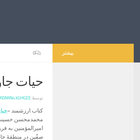
بیشتر
0
حیات جاو
توسط
ADMIN43GHGEE
کتاب ارزشمند «
حیا
محمدمحسن حسینی طه
امیرالمؤمنین به ف
صفّین در منطقۀ حاض