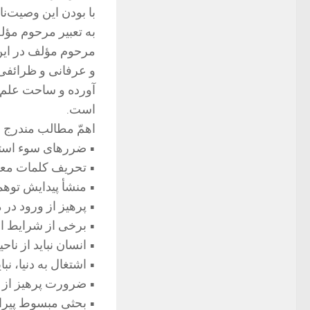
با بودن این وصیت‌ن
به تعبیر مرحوم مؤلف
مرحوم مؤلف در این
و عرفانی و ظرائفی 
آورده و ساحت علم و
است.
اهمّ مطالب مندرج د
• ضررهای سوء استفا
• تحریف کلمات معص
• منشأ پیدایش توه
• پرهیز از ورود در
• برخی از شرایط ام
• انسان نباید از ناح
• اشتغال به دنیا، نب
• ضرورت پرهیز از ا
• بحثی مبسوط پیرا