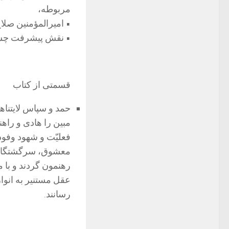
مربوطه،
• امیرالمؤمنین صلاح
• نقش پیشرفت چشمگ
قسمتی از کتاب
حمد و سپاس لایتنا
مبین را هادی و راهنم
فعلیّت و شهود وفود 
معشوق، سرگشتگان و
رهنمون گردند و با 
عقل مستنیر به انوا
رسانند.