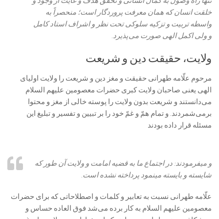
تنها راه وصول به کمال انسانی و تحقّق هدف و غایت از وجود و
خلقت انسان که همان معرفت پروردگار است؛ منحصراً به
واسطه تربیت و تزکیه سلوکی تحت نظر و اشراف استاد کامل
و ولی اکمل الهی صورت می پذیرد.
ولایت، حقیقت دین و شریعت
مرحوم علّامه طهرانى حقيقت و مغز دين و شريعت را ولايت اولياى
الهى يعنى صاحبان ولايت كبرى حضرات معصومين علیهم السلام
می‏‌دانستند و شريعت بدون ولايت را پوسته خالى از مغز و محتوا
برمی‌شمردند. و تمام همّ و غمّ خود را بر تبيين و تفسير و تبليغ اين
مسئله قرار داده بودند
و می‏فرمودند: در اجتماع ما به قضيه امامت و ولايت آن طور كه
شايسته و بايسته می‏نمود پرداخته نشده است.
علّامه طهرانى نسبت به تعابير و كلمات و اصطلاحاتى كه براى حضرات
معصومين علیهم السلام به كار برده می‌‏شد فوق العاده حساس و