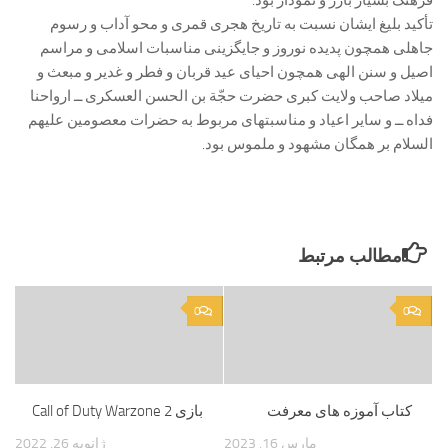
فرهنگ بسيار بارز و نمودار بود.
تأكيد بليغ ايشان نسبت به تاريخ هجرى قمرى و محو آداب و رسوم
جاهلى همچون پديده نوروز و جايگزينى مناسبات اسلامى و مراسم
اصيل و سنن الهى همچون احياى عيد قربان و فطر و غدير و مبعث و
ميلاد صاحب ولايت كبرى حضرت حجّة بن الحسن العسكرى ــ ارواحنا
فداه ــ و ساير اعياد و مناسبت‏هاى مربوط به حضرات معصومين علیهم
السلام بر همگان مشهود و ملموس بود.
مطالب مرتبط
0
0
کتاب آموزه های معرفت
بازی Call of Duty Warzone 2
مارس 16, 2023
ژانویه 26, 2022