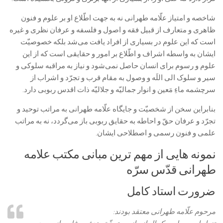
شاخصه و امتياز علّامه طهرانى نه به جهت اطّلاع او بر علوم و فنون
ظاهرى و متعارف از قبيل فقه و اصول و فلسفه و عرفان نظرى و غيره
است كه اين علوم در بسيارى از افراد يافت می‌‏شد بلکه خصوصيّت
ايشان به واسطه اشراف و اطّلاع بر امور و حقايقى است كه از اين
علوم و رسوم براى انسان حاصل نمی‌‏شود و نياز به مراقبه سلوكى و
سير و سلوک الى اللَه و وصول به مقام قرب و تجرّد و اشراب از
سرچشمه ماءِ مَعين و انوار جماليّه و جلاليّه ذات اقدس ربوبى دارد.
بنابراين سخن از شخصيّت و جايگاه علّامه طهرانى به مراتب توحيد و
تجرّد و عرفان حقّ و احاطه به حقایق ربوبى باز می‌‏گردد، نه به مراتب
علمى و فنون رسمى و اصطلاحى ايشان.
نمونه هایی از مهم ترین مبانی مکتب علامه
طهرانی قدّس سرّه
ضرورت استاد کامل
مرحوم علّامه طهرانى معتقد بودند: