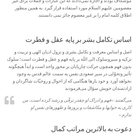
موشكاف بودند و اجازه نمی‌دادند كه اين عبارات و جملات براى غير
معصومين علیهم السلام مورد استفاده قرار گيرد. به همین منظور
اطلاق کلمه امام را بر غیر معصوم جائز نمی دانستند.
اساس تکامل بشر بر پایه عقل و فطرت
اصل و اساس معرفت و تكامل بشرى و نزول اديان الهى و تربيت و
تزكيه و سيروسلوک الى اللَه بر پايه فهم و عقل و فطرت است؛ سلوک
بدون فهم همچون حركت چارپايان بر محور واحد است و ابداً هيچ‏گونه
تأثير وتحوّلى در سير صعودى نفس به سمت عالم قدس به وجود
نخواهد آورد. و خود بارها هنگامى كه از احوال و روحيّات شاگردان و
ارادتمندان خويش سؤال می‌فرمودند
می‌گفتند: «فهم و ادراک او چقدر ترقّى و رشد كرده است، من
كارى به خواب‏ها و مكاشفات و بروزها و ظهورهاى نفس او
ندارم.»
دعوت به بالاترین مراتب کمال