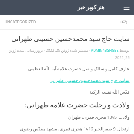
هنر کویر خبر
Skip to content
UNCATEGORIZED
0
سایت حاج سید محمدحسین حسینی طهرانی
توسط
ADMIN43GHGEE
· منتشر شده
ژوئن 25, 2022
· بروزرسانی شده
ژوئن
25, 2022
عارف کامل و سالک واصل حضرت علامه آیة اللَه العظمی
سایت حاج سید محمدحسین حسینی طهرانی
قدّس اللَه نفسه الزکیة
ولادت و رحلت حضرت علامه طهرانی:
ولادت:
1345 هجری قمری، طهران
ارتحال:
9 صفرالخیر 1416 هجری قمری، مشهد مقدّس رضوی