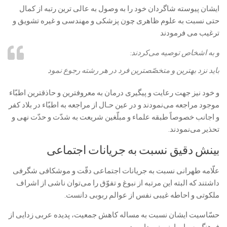
ایشان پيوسته شاگردان خود را به وصول به عالی ترين رتبه از كمال
حتى نسبت به علوم ظاهرى چون پزشكى و مهندسى و غيره تشويق و
ترغيب می ‏فرمودند
و به اشخاص توصيه می‌كردند:
بايد نزد بهترين و متخصّص‏ترين فرد در هر رشته رجوع نمود
و خود نيز جهت رعايت و پيگيرى درمان به معروف‏ترين و حاذق‏ترين اطبّاء
موجود مراجعه می‌نمودند و در عين حـال از مراجعه به اطبّاء در بلاد كفر
و اجانب خصوصاً طبقه علماء و مبلّغين شريعت به شدّت و حدّت نهى و
تحذير می‌‏نمودند.
بینش دقیق نسبت به جریانات اجتماعی
علّامه طهرانى نسبت به جريانات اجتماعى دقّت و موشكافى شگرفى
داشتند كه البته اين مرتبه از نبوغ و تفوّق را می‌توان ناشى از اشراف
ملكوتى و احاطه غيبى نفس از عوالم ربوبى دانست.
حسّاسيت ايشان نسبت به مساله کاهش جمعیت، پديده عربى زدايى از