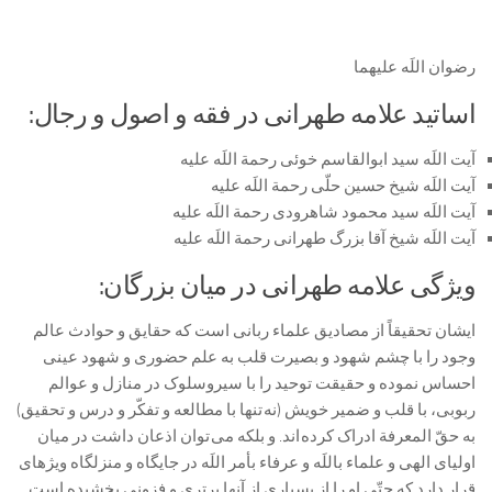
رضوان اللَه علیهما
اساتید علامه طهرانی در فقه و اصول و رجال:
آیت اللَه سید ابوالقاسم خوئی رحمة اللَه علیه
آیت اللَه شیخ حسین حلّی رحمة اللَه علیه
آیت اللَه سید محمود شاهرودی رحمة اللَه علیه
آیت اللَه شیخ آقا بزرگ طهرانی رحمة اللَه علیه
ویژگی علامه طهرانی در میان بزرگان:
ایشان تحقيقاً از مصاديق علماء ربانی است كه حقایق و حوادث عالم
وجود را با چشم شهود و بصيرت قلب به علم حضورى و شهود عينى
احساس نموده و حقيقت توحيد را با سیروسلوک در منازل و عوالم
ربوبى، با قلب و ضمير خويش (نه تنها با مطالعه و تفكّر و درس و تحقيق)
به حقّ المعرفة ادراک كرده اند. و بلكه می توان اذعان داشت در ميان
اولياى الهى و علماء باللَه و عرفاء بأمر اللَه در جايگاه و منزلگاه ويژه‏اى
قرار دارد كه حتّى او را از بسيارى از آنها برترى و فزونى بخشيده است.