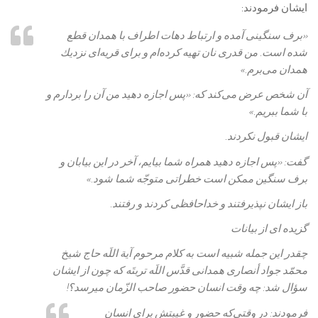
ايشان فرمودند:
«برف سنگينى آمده و ارتباط دهات اطراف با همدان قطع
شده است. من قدرى نان تهيه كرده‌‏ام و براى قريه‏‌اى نزديك
همدان می‌‏برم.»
آن شخص عرض می‌‏كند كه: «پس اجازه دهيد من آن را بردارم و
با شما ببريم.»
ايشان قبول نكردند.
گفت: «پس اجازه دهيد همراه شما بيايم، آخر در اين بيابان و
برف سنگين ممكن است خطراتى متوجّه شما شود.»
باز ايشان نپذيرفتند و خداحافظى كردند و رفتند.
گزیده ای از بیانات
چقدر اين جمله شبيه است به كلام مرحوم آية اللَه حاج شيخ‏
محمّد جواد أنصارى‏ همدانى‏ قدَّس اللَه تربتَه كه چون از ايشان
سؤال شد: چه وقت انسان حضور صاحب الزّمان ميرسد؟!
فرمودند: در وقتی‌‏كه حضور و غيبتش براى انسان