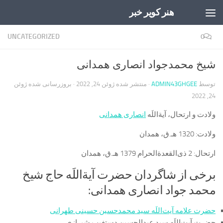
هنر کویر خبر
Skip to content
UNCATEGORIZED
0
شیخ محمدجواد انصاری همدانی
توسط
ADMIN43GHGEE
· منتشر شده
ژوئن 24, 2022
· بروزرسانی شده
ژوئن
24, 2022
ولادت و ارتحال، آیةاللَه
انصاری همدانی
ولادت:
1320 هـ.ق، همدان
ارتحال:
2 ذی‌القعدةالحرام 1379 هـ.ق، همدان
برخی از شاگردان حضرت آیةاللَه حاج شیخ
محمد جواد انصاری همدانی:
حضرت علامه آیت‌اللَه سید محمدحسین حسینی طهرانی
حضرت آیت‌اللَه سید عبدالحسین دستغیب شیرازی