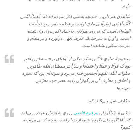
دارم.
شاهدى هم داريم، چنانچه بعضى ذكر نموده ‏اند كه: عُلَمآءُ امَّتى
كَأَنْبيآءِ بَنى إسْرآئيلَ‏ ملاك ارادت و عظمت اين مرد تجلّيات
الهيّه‌‏اى است كه در راه طولانى با جهاد اكبر براى وى شده
است، و او را به سرحدّ يك عارف الهى درآورده و در مقام و
منزلت تمكين نشانده است‏.
مرحوم انصارى‏-قدّس سرّه- يكى از اولياى برجسته قرن اخير
بود كه قولًا و عملًا و اعتقاداً و سرّاً در ممشاى ائمّه طاهرين
صلوات اللَه عليهم أجمعين قدم می‌‏زد و نمونه‌‏اى بود كه سيره
و اخلاق و معارف آن بزرگواران را به عصر خود معرّفى
می‌‏نمود.
حكايتى نقل می‌‏كنند كه:
«يكى از شاگردان
مرحوم قاضى
روزى به ايشان عرض می‌كند
كه: آقا اگرخداى نكرده-شما از دنيا رفتيد، به چه كسى مراجعه
كنيم؟