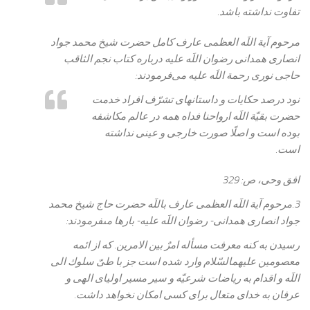
تفاوت نداشته باشد.
مرحوم آية اللَه العظمى عارف كامل حضرت شيخ محمد جواد
انصارى همدانی رضوان اللَه عليه درباره كتاب نجم الثاقب
حاجى نورى رحمة اللَه عليه می‌فرمودند:
نود درصد حكايات و داستان‏هاى تشرّف افراد خدمت
حضرت بقيّة اللَه ارواحنا فداه همه در عالم مكاشفه
بوده است و اصلًا صورت خارجى و عينى نداشته
است.
افق وحى، ص: 329
3.مرحوم آية اللَه العظمى عارف باللَه حضرت حاج شيخ محمد
جواد انصارى‏ همدانى‏- رضوان اللَه عليه- بارها مى‏فرمودند:
رسيدن به كنه معرفت مسأله امرٌ بين الامرين. كه از ائمه
معصومين عليهم‏السّلام وارد شده است جز با طىّ سلوك الى
اللَه و اقدام به رياضات شرعيّه و سير مسير اولياى الهى و
عرفان به خداى متعال براى كسى امكان نخواهد داشت.