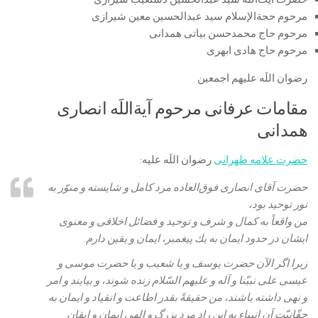
مرحوم حجةالإسلام سید عبدالحسین معین شیرازی
مرحوم حاج محمدحسن بیاتی همدانی
مرحوم حاج هادی ابهری
رضوان اللَه علیهم اجمعین
مقامات عرفانی مرحوم آیةاللَه انصاری
همدانی
حضرت علامه طهرانی
رضوان اللَه علیه:
حضرت آقاى انصارى فوق‏‌العاده مرد كامل و شايسته و منوّر به
نور توحيد بود،
من واقعاً به كمال و شرف و توحيد و فضائل اخلاقى و معنوى
ايشان در حدود ايمان به يك پيغمبر، ايمان و يقين دارم.
زيرا اگر الآن حضرت يوسف و يا شعيب و يا حضرت موسى و
عيسى على نبيّنا و آله و عليهم السّلام زنده شوند، و بيايند و امر
و نهى داشته باشند، من حقيقةً بقدر اطاعت و انقياد و ايمان به
حقّانيّت آن انبياء به اين راد مرد بزرگ و الهى ايمان و ايقان