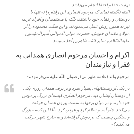
نهايت خفا و اختفا انجام می‌دادند
البته ناگفته نماند كه مرحوم انصارى اين رفتار را نه تنها با
دوستان و رفقاى خود داشتند، بلكه با مستمندان و افراد غريبه
نيز به همين روش عمل می‌‏نمودند، و اين سنّت محموده را از
مولا و مقتداى خويش، حضرت مولى الموالى أميرالمؤمنين
عليه‌‏السّلام و ساير ائمّه طاهرين أخذ نمودند.
اكرام و احسان مرحوم انصارى همدانى به
فقرا و نيازمندان‏
مرحوم والد (علامه طهرانی) رضوان اللَه عليه می‌‏فرمودند:
در يكى از زمستان‏هاى بسيار سرد و پر برف همدان روزى يكى
از دوستان ايشان ديد، مرحوم انصارى كيسه‌‏اى بزرگ بر دوش
خود دارند و در ميان برف‏ها به سمت بيرون همدان حركت
می‌‏كنند. جلو آمد و سلام كرد و عرض كرد: «آقا اين كيسه بزرگ
و سنگين چيست كه بر دوش گرفته‌‏ايد و به خارج شهر حركت
می‌‏كنيد؟»