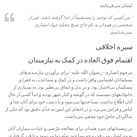
ايشان می‌فرمايند:
” من كسى كه توحيد را مستقيماً از خدا گرفته باشد، غير از
شخصى در همدان به نام حاج شيخ محمّد جواد انصارى‏
نمی‌‏شناسم‏.
سیره اخلاقی
اهتمام فوق العاده در کمک به نیارمندان
مرحوم انصارى- رضوان اللَه عليه- براى برآوردن نيازمندى‏‌های
مسلمانان اهتمامى وافر داشت و در كمك و مساعدت به فقرا و
مسكينان بی‌‏اختيار بود، و در بذل و انفاق بی‌نظير بود، به بسيارى از
خانواده‏هاى مستمند كه در گوشه و كنار شهر بودند و ابداً كسى از حال
آنان اطّلاع نداشت مساعدت‏ها می‌نمود و با دست خود براى آنان غذا و
لباس و فراش می‌برد، و در اخفاى اين امور به حدّى دقيق بود كه حتّى از
شاگردان خاصّ خود مخفى می‌داشت
در زمستان‏هاى سردِ همدان براى معالجه مَرْضى و عيادت بيماران آنان
به منزلشان می‌‏رفت و چه بسا خود تهيّه دوا می‌‏نمود و تا فرد گرفتارى