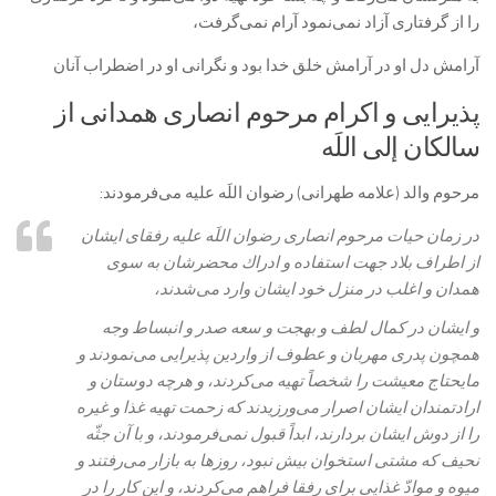
را از گرفتارى آزاد نمی‌‏نمود آرام نمی‌‏گرفت،
آرامش دل او در آرامش خلق خدا بود و نگرانى او در اضطراب آنان
پذيرايى و اكرام مرحوم انصارى همدانى از
سالكان إلى اللَه‏
مرحوم والد (علامه طهرانی) رضوان اللَه عليه می‌‏فرمودند:
در زمان حيات مرحوم انصارى رضوان اللَه عليه رفقاى ايشان
از اطراف بلاد جهت استفاده و ادراك محضرشان به سوى
همدان و اغلب در منزل خود ايشان وارد می‌شدند،
و ايشان در كمال لطف و بهجت و سعه صدر و انبساط وجه
همچون پدرى مهربان و عطوف از واردين پذيرايى می‌‏نمودند و
مايحتاج معيشت را شخصاً تهيه می‌‏كردند، و هرچه دوستان و
ارادتمندان‏ ايشان اصرار می‌‏ورزيدند كه زحمت تهيه غذا و غيره
را از دوش ايشان بردارند، ابداً قبول نمی‌‏فرمودند، و با آن جثّه
نحيف كه مشتى استخوان بيش نبود، روزها به بازار می‌رفتند و
ميوه و موادّ غذايى براى رفقا فراهم می‌‏كردند، و اين كار را در