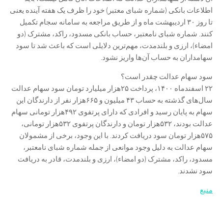
اطلاعات بانکی (شماره شبای معتبر) خود را ظرف یک هفته آینده یعنی
تا روز ۳۰ اردیبهشت ماه و از طریق مراجعه به سامانه سجام تکمیل
کنند. شماره شبای نامعتبر، حساب بانکی مسدود، راکد، مشترک (دو
امضاء)، ارزی و بلندمدت، مهم‌ترین دلایلی است که باعث شد تا سود
سهامداران به حساب آن‌ها واریز نشود.
سود سهام عدالت چقدر است؟
۲۲ اسفندماه ۱۴۰۰، پرداخت ۲۵هزار میلیارد تومان سود سهام عدالت
سال‌های گذشته به حساب ۴۳ میلیون و ۶۶۵هزار نفر از دارندگان این
سهام به پایان رسید و افرادی که دارای پرتفوی ۴۹۲هزار تومانی سهام
عدالت بودند، ۵٣٢هزار تومان و دارندگان پرتفوی ۵٣٢هزار تومانی،
۵٧۵هزار تومان سود دریافت کردند. با این وجود، برخی از مشمولان
سهام عدالت به دلیل وجود موانعی از جمله شماره شبای نامعتبر،
مسدود، راکد، مشترک (دو امضاء)، ارزی و بلندمدت، قادر به دریافت
سود نشدند.
منیع