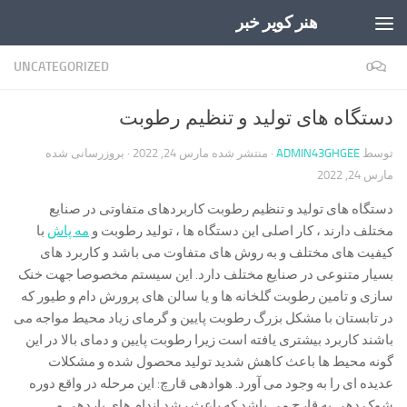
هنر کویر خبر
Skip to content
UNCATEGORIZED
0
دستگاه های تولید و تنظیم رطوبت
توسط
ADMIN43GHGEE
· منتشر شده
مارس 24, 2022
· بروزرسانی شده
مارس 24, 2022
دستگاه های تولید و تنظیم رطوبت کاربردهای متفاوتی در صنایع
مختلف دارند ، کار اصلی این دستگاه ها ، تولید رطوبت و
مه پاش
با
کیفیت های مختلف و به روش های متفاوت می باشد و کاربرد های
بسیار متنوعی در صنایع مختلف دارد. این سیستم مخصوصا جهت خنک
سازی و تامین رطوبت گلخانه ها و یا سالن های پرورش دام و طیور که
در تابستان با مشکل بزرگ رطوبت پایین و گرمای زیاد محیط مواجه می
باشند کاربرد بیشتری یافته است زیرا رطوبت پایین و دمای بالا در این
گونه محیط ها باعث کاهش شدید تولید محصول شده و مشکلات
عدیده ای را به وجود می آورد. هوادهی قارچ: این مرحله در واقع دوره
شوک دهی به قارچ می باشد که باعث رشد اندام های باردهی و