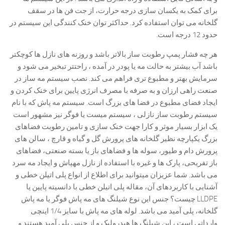
برای کمک به یکسان سازی درجه حرارت، از جت فن ها در سقف
گلخانه می توان استفاده کرد. حداکثر توان خنک کنندگی این سیستم در
حدود 12 درجه است.
هر چه فشار پمپ رطوبت ساز بالاتر باشد و روزنه های نازل ها کوچکتر
باشد آب بیشتر به حالت مه یا پودر در آمده ، راحتتر تبخیر می شود و
سرمایش بهتر و مطبوع تری فراهم می کند. نصب سیستم مه ساز در
صنعت راهی ارزان و به صرفه با مصرف انرژی پایین برای خنک کردن و
ایجاد فضای مطبوع در فضا های بزرگ است. سیستم مه پاش که با نام
سیستم رطوبت ساز نازلی ، سیستم میست یا فوگر نیز مشهور است
یک ابزار بسیار موثر و کارا جهت خنک سازی و تامین رطوبت فضاهای
بزرگ یکپارچه نظیر گلخانه های پرورش گل و گیاه و قارچ ، سالن های
پرورش دام و طیور، سوله ها و فضاهای باز یا بسته صنعتی، فضاهای
باز تفریحی، پارک ها و غیره با استفاده از نازل مهپاش و ایجاد مه سرد
می باشد. شما عزیزان میتوانید برای اطلاع از انواع پلی اتیلن خطی و
آشنایی با کاربردهای آن، مقاله پلی اتیلن خطی با دانسیته پایین یا
LLDPE چیست؟ جنس این نوع شیلنگ های مه پاش فوگر یا مه پاش
گلخانه، پلی آمید می باشد. لوله های مه پاش با سایز 1/4 اینچی
وارداتی است ، این شیلنگ ها هیدرولیک و از جنس پلی آمید هستند و