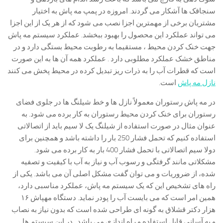
سنجاقک ها آشکار می گردند. امروزه در پمپ مه پاش به اختیار
مشتریان برخی از مهمترین اجزا نصب می شود که از هر یک از این اجزا
می تواند عملکرد این محصول را بهبود ببخشد. عملکرد سيستم مه پاش
جهت خنک کردن محیط ، مستقيما به رطوبت محيط بستگی دارد و در
مناطق خشک عملکرد مطلوبی دارد . عملکرد همه آن ها به این صورت
است که قطرات آب را به ذرات ریز تبدیل کرده در محیط پخش می کنند
نازل مه پاش
است.
در مه پاش رستوران معمولاً نازل ها و خط شیلنگ ها در جلوی فضای
رستوران برای خنک کردن محیط رستوران به کار برده می شود. به
عنوان مثال در صورت استفاده از شیلنگ یک لا سیم باید از اتصالاتی
استفاده کنیم که تحمل فشار 250 بار را داشته باشد و همچنین برای
دولا سیم اتصالاتی با تحمل فشار 400 بار به کار برده می شود.
مشکلاتی مانند گرفتگی و رسوب آب و نیاز به آب با کیفیت و تصفیه
شده، از ضروریات و می توان گفت مشکل اصلی آن می باشد. یکی از
راه های تشخیص این که یک سیستم مه پاش، عملکرد مناسبی دارد،
همین امر است که می بایست آب را پودر نماید. دستگاه مهپاش ۱۶
هزار دکتر قشلاق به گونه ای طراحی شده است که بدون نیاز به نصاب
و به آسانی قابل استفاده و راه اندازی می باشد . در این سیستم ها