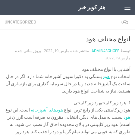
هنر کویر خبر
Skip to content
UNCATEGORIZED
0
انواع مختلف هود
توسط
ADMIN43GHGEE
· منتشر شده
مارس 19, 2022
· بروزرسانی شده
مارس 19, 2022
آشنایی با انواع مختلف هود
انتخاب نوع
هود
بستگی به دکوراسیون آشپزخانه شما دارد. اگر در حال
ساخت یک آشپزخانه جدید و یا در حال سرمایه گذاری برای بازسازی آن
هستید، نیاز به شناخت انواع هود دارید:
1. هود زیر کابینتیهود زیر کابینتی
هود زیرکابینتی یکی از رایج ترین انواع
هودهای آشپزخانه
است. این نوع
هود
نسبت به مدل های دیگر، انتخابی مقرون به صرفه است (ارزان تر
است). هود زیر کابینتی در بالای محدوده اجاق گاز نصب می شود، به
طوری که به خوبی می تواند تمام گرما و دود را جذب کند. هود زیر