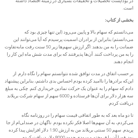
در بوداپست تحصیلات و تحقیقات بسیاری در زمینه اقتصاد داشته
است.
بخشی از کتاب:
می‌دانستم که سهام بالا و پایین می‌رود (این تنها چیزی بود که
می‌دانستم) بنابراین از برادران اسمیت پرسیدم که آیا می‌توانند این
ضمانت را به من بدهند: اگر ارزش سهم‌ها زیر 50 سنت رفت مابه‌تفاوت
را به من پرداخت کنند. آن‌ها پذیرفتند که برای مدت شش ماه این کار را
انجام دهند.
بر حسب اتفاق در مدت توافق شده نتوانستم سهام را نگاه دارم. از
این‌که برادرها را ناامید کرده بودم احساس بدی داشتم، بنابراین پیشنهاد
دادم که سهام را به عنوان یک حرکت نمادین خریداری کنم. چکی به مبلغ
سه هزار دلار برای آن‌ها فرستاده و 6000 سهم از سهام شرکت بریلاند
دریافت کردم.
تا دو ماه بعد که به طور اتفاقی قیمت سهام را در روزنامه نگاه
می‌کردم، به آن سهم‌ها اصلا فکر نکرده بودم. ناگهان در صندلی‌ام از جا
پریدم. سهم 50 سنتی بریلاند من به ارزش 1.90 دلار افزایش پیدا کرده
بود. فورا آن را فروختم و سودی حدود 8000 دلار دریافت کردم.