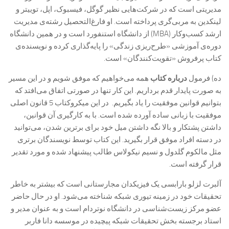
مدیریتی است که در شرکت‌هایی نظیر گوگل، فیسبوک، اپل، توییتر و
لینکد‌ین به مربی‌گری پرداخته است. او فارغ‌التحصیل رشته‌ی مدیریت
ارشد کسب‌و‌کار (MBA) از دانشگاه استنفورد است و در همین دانشگاه
دوره‌ی آموزشی «طرح‌ریزی زندگی» را پایه‌گذاری کرده و نویسنده‌ی
کتاب پرفروش «تقویت‌کنندگان» است.
ده) فرمول
درباره کتاب
همه می‌خواهیم که موفق شویم و در این مسیر
به صورت پایدار قدم برداریم. این کار تنها در صورتی اتفاق می‌افتد که
بتوانیم قوانین موفقیت را یاد بگیریم. در این میکروکتاب 5 قانون اصلی
موفقیت با زبانی ساده آورده شده است. با به کارگیری آن قوانین،
داشتن پشتکار و بالا نگه داشتن میل خود برای برترین شدن، می‌توانید
در دسته افراد موفق قرار بگیرید. این کتاب توسط نویسندگان برتری
مثل مالکوم گلدول و نسیم نیکولاس طالب پیشنهاد شده و مورد تقدیر
قرار گرفته است.
آلبرت لزلو بارابسی یک فیزیکدان مجارستانی است که بیشتر به خاطر
تحقیقات خود در زمینه تيوری شبکه شناخته می‌شود. او در حال حاضر
عضو مرکز زیست‌شناسی در دانشگاه نوتردام است و به عنوان مدیر و
استاد برجسته بخش تحقیقات شبکه پیچیده در موسسه دانا فاربر