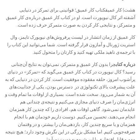
هشت) کار عمیقکتاب کار عمیق؛ قوانینی برای تمرکز در دنیایی
آشفته اثر کال نیوپورت است. او در کتاب کار عمیق درباره‌ی کار عمیق
و متمرکز، و نتایجی کار کردن به صورت متمرکز حرف زده است.
کار عمیق از زمان انتشار در لیست پرفروش‌های نیویورک تایمز، وال
استریت ژورنال و آمازون قرار گرفته است. شما می‌توانید این کتاب را
با ترجمه‌ی ناهید ملکی تهیه کنید و کارتان را متحول کنید.
درباره‌ کتاب
چرا بدون کار عمیق و متمرکز، نمی‌توان به نتایج آن‌چنانی
رسید؟ کال نیوپورت در کتاب کار عمیق می‌گوید که «تمرکز» در دنیای
پرآشوب امروز، حلقه مفقوده موفقیت است. کار کردن در دنیایی که به
علت پیشرفت بالای تکنولوژی در دسترس بودن، یکی از جذابیت‌های
آن به شمار می‌رود. سخت شده است. بسیاری از اوقات ما تمام وقت و
انرژی‌مان را صرف دنیای مجازی می‌کنیم و نتیجه‌ی چندانی هم
عایدمان نمی‌شود. گاهی اوقات‌ هم، افرادی را که چندین کار همزمان
انجام می‌دهند، تحسین می‌کنیم. دوست داریم خودمان هم با انجام
همزمان و یا سریع چندین کار، بازدهی‌مان را بیشتر، و در وقتمان
صرفه‌جویی کنیم. اما مشکل بزرگی در این نگرش وجود دارد؛ هیچ نتیجه
مهم و قابل افتخاری با این شیوه به دست نمیآید!