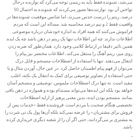
می‌شد، شنونده فقط باید به ریتمی توجه می‌کرد که نوازنده درحال
نواختن آن بود. نوازننده‌ها تصور می‌کردند که شنونده به احتمال 50
درصد، ریتم را درست حدس می‌زند، اما شانس موفقیت شنونده‌ها در
واقعیت فقط 2 و نیم درصد محاسبه شد. مساله این است که مردم
فراموش می‌کنند که همه افراد به اندازه خودشان درباره موضوعی
اطلاعات ندارند. چه این اطلاعات تنها یک ریتم در ذهن باشد چه یک ایده.
همین تاثیر دقیقا در ارتباط کلامی وجود دارد. همان‌طور که ضربه زدن
روی میز، ریتم آهنگ را منتقل می‌کند، اطلاعات مختصر نیز پیام را
انتقال می‌دهند. تنها با استفاده از اصطلاحات منسجم و قابل درک
می‌توان از فهم پیام اطمینان حاصل کرد. در عین حال، آوردن مثال و یا
حتی استفاده از تصاویر توصیفی برای کمک به انتقال یک نکته، اغلب
مفید است. نه تنها درک اصطلاحات ملموس، توصیفی و منسجم آسان
خواهد بود بلکه این ایده‌ها می‌تواند مستدام بوده و همواره در ذهن باقی
بمانند. منسجم بودن ایده، بدین معنی پرهیز از ارايه اصطلاحات
تخصصی هنگام صحبت با مردم است. فروشنده فقط «خدمات پس از
فروش برای مشتریان» را عرضه نمی‌کند بلکه آن‌ها پول یک تی شرت را
به مشتری بر می‌گردانند، حتی اگر آن را از شعبه دیگری خریداری کرده
باشد.