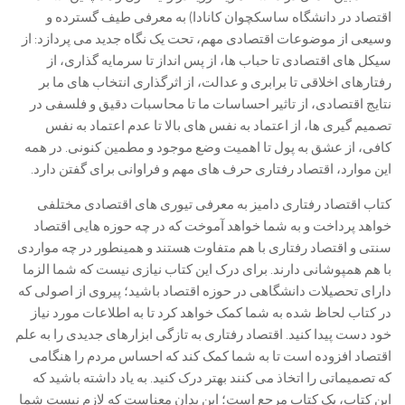
اقتصاد در دانشگاه ساسکچوان کانادا) به معرفی طیف گسترده و
وسیعی از موضوعات اقتصادی مهم، تحت یک نگاه جدید می پردازد: از
سیکل های اقتصادی تا حباب ها، از پس انداز تا سرمایه گذاری، از
رفتارهای اخلاقی تا برابری و عدالت، از اثرگذاری انتخاب های ما بر
نتایج اقتصادی، از تاثیر احساسات ما تا محاسبات دقیق و فلسفی در
تصمیم گیری ها، از اعتماد به نفس های بالا تا عدم اعتماد به نفس
کافی، از عشق به پول تا اهمیت وضع موجود و مطمين کنونی. در همه
این موارد، اقتصاد رفتاری حرف های مهم و فراوانی برای گفتن دارد.
کتاب اقتصاد رفتاری دامیز به معرفی تيوری های اقتصادی مختلفی
خواهد پرداخت و به شما خواهد آموخت که در چه حوزه هایی اقتصاد
سنتی و اقتصاد رفتاری با هم متفاوت هستند و همینطور در چه مواردی
با هم همپوشانی دارند. برای درک این کتاب نیازی نیست که شما الزما
دارای تحصیلات دانشگاهی در حوزه اقتصاد باشید؛ پیروی از اصولی که
در کتاب لحاظ شده به شما کمک خواهد کرد تا به اطلاعات مورد نیاز
خود دست پیدا کنید. اقتصاد رفتاری به تازگی ابزارهای جدیدی را به علم
اقتصاد افزوده است تا به شما کمک کند که احساس مردم را هنگامی
که تصمیماتی را اتخاذ می کنند بهتر درک کنید. به یاد داشته باشید که
این کتاب، یک کتاب مرجع است؛ این بدان معناست که لازم نیست شما