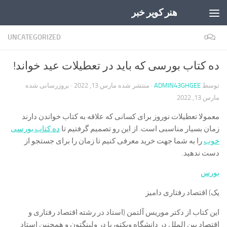
هنر کویر خبر
Skip to content
UNCATEGORIZED
0
ده کتاب بورسی که باید در تعطیلات عید خواند!
توسط
ADMIN43GHGEE
· منتشر شده
مارس 13, 2022
· بروزرسانی شده
مارس 13, 2022
معمولا تعطیلات نوروز برای کسانی که علاقه به کتاب خواندن دارند
زمان بسیار مناسبی است. از این رو تصمیم گرفتیم تا
ده کتاب بورسی
خوب
را به شما جهت خرید معرفی کنیم تا زمان را برای جستجو از
دست ندهید.
بورس
یک) اقتصاد رفتاری دامیز
این کتاب از دکتر موریس آلتمن (استاد در رشته اقتصاد رفتاری و
اقتصاد بین الملل در دانشگاه ویکتوریا در ولینگتون و همچنین استاد