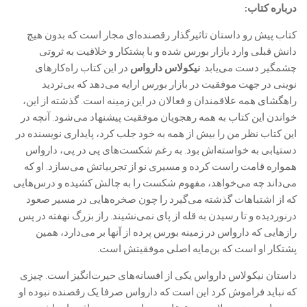
درباره کتاب:
کتاب پیش رو داستان تاثیرگذار رقصنده‌ای مجار است که بدون هیچ
دانش قبلی وارد بازار بورس شده و با پشتکار و خلاقیت به ثروتی
چشمگیر دست می‌یابد.
نیکولاس دارواس
در این کتاب راه‌کارهای
نوینی در جهت موفقیت در بازار بورس ارايه می‌دهد که بی‌تردید
راهگشای همە علاقمندان و فعالان در این زمینه است. گذشته از این،
خواندن این کتاب به همە رهجویان موفقیت پیشنهاد می‌شود. آنچه در
این کتاب نظر من را بیش از همه به خود جلب کرد، پایداری نویسنده در
دستیابی به خواسته‌اش بود. به رغم شکست‌های پی در پی، دارواس
همواره قامت راست کرده و مسیری نو از تجربیاتش می‌سازد. او که
می‌داند چه می‌خواهد، مفهوم شکست را به چالش کشیده و درس‌هایی
که از اشتباهات گذشته می‌گیرد را چون صخره‌هایی در مسیر صعود
درنوردیده و تا رسیدن به قله از پای نمی‌نشیند. راز بزرگ نهفته در پس
رازهایی که دارواس در زمینە بورس پرده از آنها بر می‌دارد، همین
پشتکار او است که بن‌مایە اصلی موفقیتش است.
داستان نیکولاس دارواس یکی از افسانه‌های حیرت‌انگیز است. چیزی
که نباید فراموش کرد این است که دارواس صرفا یک رقصنده نبوده او