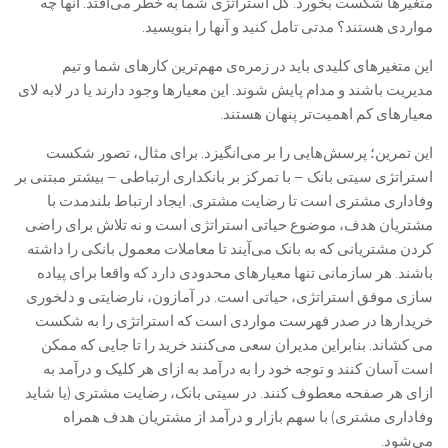
متغیرها شکست بخورد. کل استراتژی شما به خطر می‌افتد. آنها چه
مواردی هستند؟ مدتی تامل کنید و آنها را بنویسید.
این متغیرهای کلیدی باید در زمره‌ی مهم‌ترین کارهای شما و تیم
مدیریت باشند و مدام پایش شوند. این معیارها وجود دارند یا در لابه لای
معیارهای کم اهمیت‌تر پنهان هستند.
این تمرین؛ پرسش‌هایی را بر می‌انگیزد. برای مثال، تصور شکست
استراتژی سیتی بانک – با تمرکز بر بانکداری ارتباطی – بیشتر مبتنی بر
وفاداری مشتری است تا رضایت مشتری. ایجاد ارتباط بلندمدت با
مشتریان هدف، موضوع حیاتی استراتژی است و نه تلاش برای راضی
کردن مشتریانی که به بانک می‌آیند تا معاملات معمول بانکی را داشته
باشند. هر سازمانی تنها معیارهای محدودی دارد که واقعا برای پیاده
سازی موفق استراتژی، حیاتی است. در آمازون، نارضایتی و دلخوری
خریدارها در صدر فهرست مواردی است که استراتژی را به شکست
می کشاند. بنابراین مدیران سعی می‌کنند خرید را تا جایی که ممکن
است آسان کنند و توجه خود را به درآمد به ازای هر کلیک و درآمد به
ازای هر صفحه معطوف کنند. در سیتی بانک، رضایت مشتری (یا شاید
وفاداری مشتری) با سهم بازار و درآمد از مشتریان هدف همراه
می‌شود.