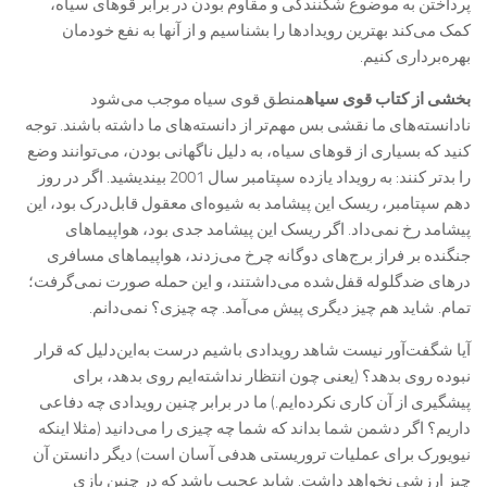
پرداختن به موضوع شکنندگی و مقاوم بودن در برابر قوهای سیاه،
کمک می‌کند بهترین رویدادها را بشناسیم و از آنها به نفع خودمان
بهره‌برداری کنیم.
بخشی از کتاب قوی سیاه
منطق قوی سیاه موجب می‌شود
نادانسته‌های ما نقشی بس مهم‌تر از دانسته‌های ما داشته باشند. توجه
کنید که بسیاری از قوهای سیاه، به دلیل ناگهانی بودن، می‌توانند وضع
را بدتر کنند: به رویداد یازده سپتامبر سال 2001 بیندیشید. اگر در روز
دهم سپتامبر، ریسک این پیشامد به شیوه‌ای معقول قابل‌درک بود، این
پیشامد رخ نمی‌داد. اگر ریسک این پیشامد جدی بود، هواپیماهای
جنگنده بر فراز برج‌های دوگانه چرخ می‌زدند، هواپیماهای مسافری
درهای ضدگلوله قفل‌شده می‌داشتند، و این حمله صورت نمی‌گرفت؛
تمام. شاید هم چیز دیگری پیش می‌آمد. چه چیزی؟ نمی‌دانم.
آیا شگفت‌آور نیست شاهد رویدادی باشیم درست به‌این‌دلیل که قرار
نبوده روی بدهد؟ (یعنی چون انتظار نداشته‌ایم روی بدهد، برای
پیشگیری از آن کاری نکرده‌ایم.) ما در برابر چنین رویدادی چه دفاعی
داریم؟ اگر دشمن شما بداند که شما چه چیزی را می‌دانید (مثلا اینکه
نیویورک برای عملیات تروریستی هدفی آسان است) دیگر دانستن آن
چیز ارزشی نخواهد داشت. شاید عجیب باشد که در چنین بازی