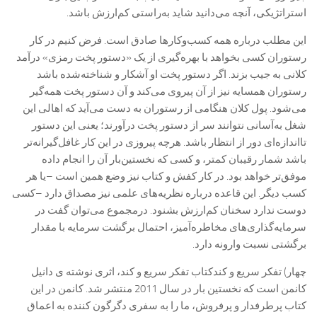
استراتژیکی، آنچه می‌دانید شاید به‌راستی کم‌ارزش باشد.
این مطلب درباره همه کسب‌وکارها صادق است. فرض کنیم در کار
رستوران کسی بخواهد با بهره‌گیری از یک «دستور پخت رمزی» درآمد
کلانی به جیب بزند. اگر دستور پخت او آشکار و شناخته‌شده باشد
رستوران همسایه نیز از آن پیروی می‌کند و آن دستور پخت همه‌گیر
می‌شود. پول کلان هنگامی از رستوران به دست می‌آید که اهالی این
شغل به‌آسانی نتوانند سر از دستور پخت درآورند؛ یعنی این دستور
تااندازه‌ای دور از انتظار باشد. هرچه پیروزی در این کار غافل‌گیرانه‌تر
باشد شمار رقیبان کمتر، و کسی که نخستین‌بار آن را انجام داده
موفق‌تر خواهد بود. در کار کفش و کتاب نیز وضع همین است –یا هر
کسب دیگر. این قاعده درباره نظریه‌های علمی نیز مصداق دارد –کسی
دوست ندارد سخنان کم‌ارزش بشنود. درمجموع می‌توان گفت در
سرمایه‌گذاری‌های مخاطره‌آمیز، احتمال برگشت سرمایه با مقدار
برگشتی نسبت وارونه دارد.
چهار) تفکر سریع و کندکتاب تفکر سریع و کند، اثری نوشته ی دانیل
کانمن است که نخستین بار در سال 2011 منتشر شد. کانمن در این
کتاب پرطرفدار و پرفروش، ما را به سفری دگرگون کننده به اعماق