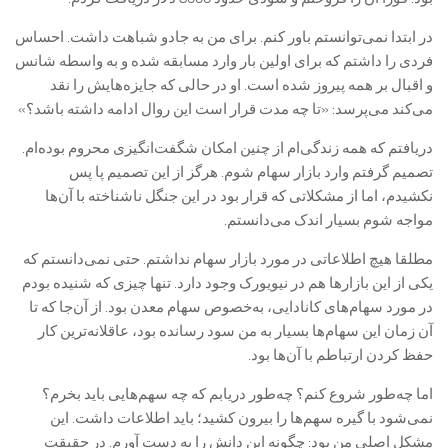
در ابتدا نمی‌توانستم باور کنم. برای من به جادو شباهت داشت. احساس
فردی را داشتم که برای اولین بار وارد مسابقه شده و به واسطه شانس
و اقبال بر همه پیروز شده است. او در حالی که جایزه‌هایش را نقد
می‌کند می‌پرسد: «تا چه مدت قرار است این روال ادامه داشته باشد؟»
دریافتم که همه زندگی‌ام از چنین امکان شگفت‌انگیزی محروم بوده‌ام.
تصمیم گرفتم وارد بازار سهام شوم. هرگز از این تصمیم پا پس
نکشیدم، اما از مشکلاتی که قرار بود در این جنگل ناشناخته با آن‌ها
مواجه شوم بسیار اندک می‌دانستم.
مطلقا هیچ اطلاعاتی در مورد بازار سهام نداشتم. حتی نمی‌دانستم که
یکی از این بازارها هم در نیویورک وجود دارد. تنها چیزی که شنیده بودم
در مورد سهام‌های کانادایی، به‌خصوص سهام معدن بود. از آن‌جا که تا
آن زمان این سهام‌ها بسیار به من سود رسانده بود، عاقلانه‌ترین کار
حفظ کردن ارتباطم با آن‌ها بود.
اما چه‌طور شروع کنم؟ چه‌طور دریابم که چه سهم‌هایی باید بخرم؟
نمی‌شود با گیره سهم‌ها را بیرون کشید؛ باید اطلاعات داشت. این
مشکل اصلی من بود: چگونه این دانش را به دست آورم. در حقیقت