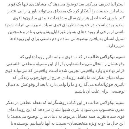
استرالیا تعریف می‌کند. بعد توضیح می‌دهد که مشاهده‌ی تنها یک قوی
سیاه این حقیقت را آشکار کرد یک مصداق می‌تواند باوری را بی‌اعتبار
کند. باوری که حاصل هزاران سال مشاهدات تاییدی میلیون‌ها قوی
سفید بوده است. در حقیقت نظریه‌ی قوی سیاه به بررسی اثرات شدید
ناشی از برخی از رویدادهای بسیار غیرقابل‌پیش‌بینی و نادر و همچنین
تمایل انسان به یافتن توضیحاتی ساده و دم دستی برای این رویدادها
می‌پردازد.
نسیم نیکولاس طالب
در کتاب قوی سیاه، تاثیر رویدادهایی که
وقوعشان را محال می‌پنداشته‌ایم، پا را از این مسيله منطقی-فلسفی
فراتر نهاده و وارد واقعیتی تجربی شده است. واقعیتی که می‌تواند قوی
سیاه دنیای تفکرات ما باشد. رویدادی خارج از چهارچوب زندگی که
تاثیری فوق‌العاده می‌گذارد و ما را وامی‌دارد تا بعد از وقوعش به دنبال
توضیحی برای علت آن باشیم.
نسیم نیکولاس طالب در این کتاب روشنگرانه که نقطه عطفی در تفکر
مدرن محسوب می‌شود با نثری شیوا نشان می‌دهد که این رویدادهای
قوی سیاه تقریبا همه مسایل مربوط به دنیای ما را توضیح می‌دهند؛ با
این حال ما -و به ویژه متخصصان- نسبت به آنها نابیناییم. نویسنده با