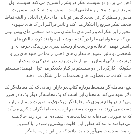
ذهن می برد و دو سیستم تفکر در بشر را تشریح می کند: سیستم اول،
سریع، شهود-محور و عاطفی است و سیستم دوم، کندتر، مشورت-
محور و منطق گراتر است. کانمن توانایی های خارق العاده و البته نقاط
ضعف تفکر سریع را آشکار می کند و تاثیر فراگیر ادراک های شهود-
محور را بر تفکرات و رفتارهای ما نشان می دهد. سختی های پیش بینی
این که چه عواملی ما را در آینده خوشحال خواهند کرد، چالش های
داشتن فهمی عاقلانه و درست از ریسک پذیری در زندگی حرفه ای و
شخصی، و تاثیر عمیق جانبداری های ذهنی بر تمامی جنبه های ریز و
درشت زندگی انسان را تنها از طریق رسیدن به درکی درست از
چگونگی کارکرد این دو سیستم در کنار یکدیگر می توان فهمید؛ سیستم
هایی که تمامی قضاوت ها و تصمیمات ما را شکل می دهند.
پنج) معامله گر منضبط
درباره کتاب:
در بازار، زمانی که یک معامله‌گر یک
دلار سود می‌کند به معنای این است که یک معامله‌گر دیگر یک دلار ضرر
می‌کند. در واقع سودی که معامله‌گران کوچک به صورت دايم از بازار به
دست می‌آورند، به صورت مستقیم از جیب معامله‌گران دیگری می‌آید
که به صورتی صادقانه به فعالیت‌های اقتصادی می‌پردازند. حالا همه
می‌خواهند بدانند که چطور این اقلیت، بیشترین سود را با کمترین
زحمت به دست می‌آورند. باید بدانید که بین این دو معامله‌گر