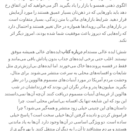
الگوی ذهنی همسو با بازار را یاد بگیرید. اگر می‌خواهید که این اتفاق رخ
دهد باید باورهایی که در ذهن‌تان بسیار عمیق هستند را مورد آزمایش
قرار دهید. شرایط بازارهای مالی با متن زندگی، بسیار متفاوت است.
در بازارهای مالی رویدادها همواره در حال تغییر هستند و احتمال دارد
که راه‌هایی که دیروز باعث موفقیت شما شده بودند، امروز دیگر اثر
نکند.
شش) ایده عالی مستدام
درباره کتاب:
ایده‌های عالی همیشه موفق
نیستند. اغلب حتی برخی ایده‌های جذاب بدون پاداش باقی می‌مانند و
فقط در قفسه پرونده‌ها خاک می‌خورند. اما ایده‌های بی‌ارزش‌تری مثل
شایعات و افسانه‌های محلی به سرعت منتشر می‌شوند. برای مثال،
وحشت مردم آمریکا در مورد آبنبات‌های مسموم هالووین را در نظر
بگیرید. میلیون‌ها پدر و مادر نگران این بودند که فرزندانشان در شب
هالوین از غریبه‌ای آبنبات مسموم دریافت کنند. آن‌چه آن‌ها نمی‌دانستند
این بود که این شایعه تنها یک افسانه بی‌اساس محلی است. چرا
داستان‌های این چنینی خیلی زود منتشر و همه‌گیر می‌شود؟ چرا
فراموش کردن و نادیده گرفتن آن‌ها خیلی سخت است؟ پاسخ خیلی
ساده است. دو ویژگی اساسی در آن‌ها وجود دارد. آن‌ها به یاد ماندنی
هستند و مردم مشتاقند تا آن را به دیگران منتقل کنند. با بهره‌گیری از