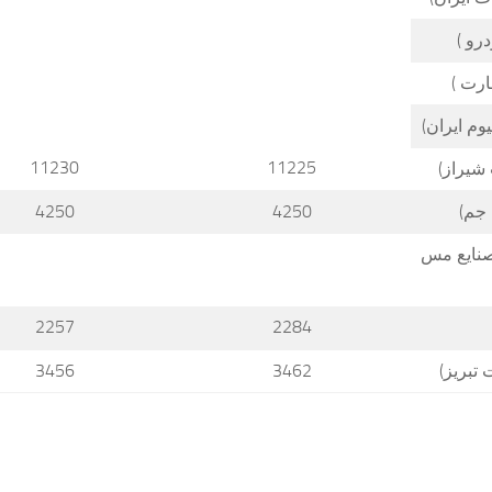
درو )
ارت )
وم ایران)
11230
11225
شیراز)
جم)
4250
4250
نایع مس
2257
2284
 تبریز)
3462
3456