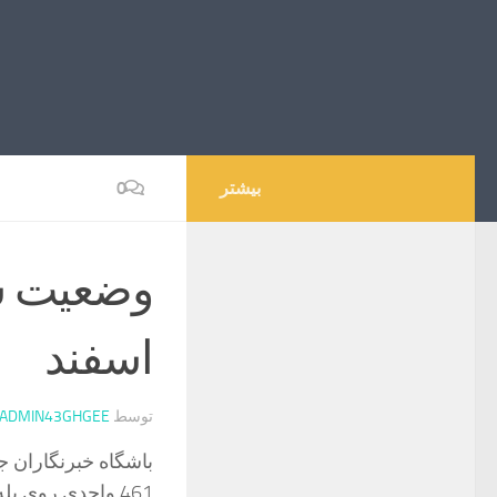
بیشتر
0
وضعیت سب
اسفند
توسط
ADMIN43GHGEE
461 واحدی روی پله یک میلیون و 288 هزار واحدی قرار گرفت.