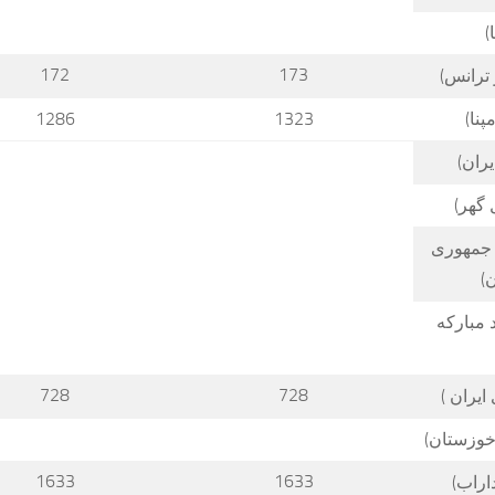
)
172
173
 ترانس)
نا)
1323
1286
یران)
گهر)
 جمهوری
)
 مبارکه
728
728
 ایران )
خوزستان)
1633
1633
اراب)