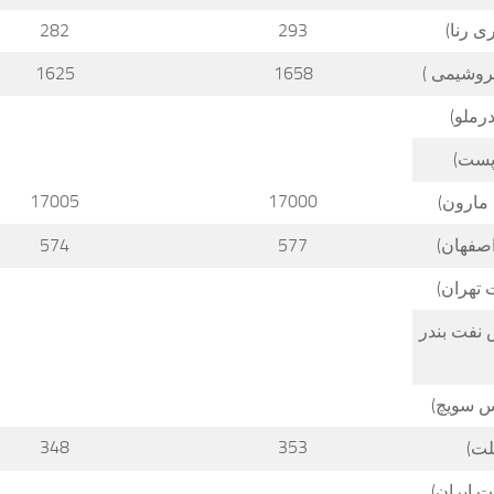
ی رنا)
293
282
تروشیمی )
1658
1625
رملو)
پست)
17005
17000
مارون)
اصفهان)
577
574
 تهران)
 نفت بندر
س سویچ)
348
353
لت)
ت ایران)