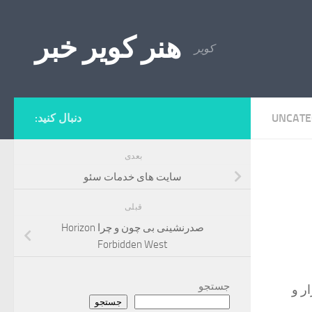
Skip to content
هنر کویر خبر
کویر
UNCATE
دنبال کنید:
بعدی
سایت های خدمات سئو
قبلی
صدرنشینی بی چون و چرا Horizon
Forbidden West
جستجو
شنبه (4 اسفند) شاخص کل بورس با رشد 3 هزار و
جستجو