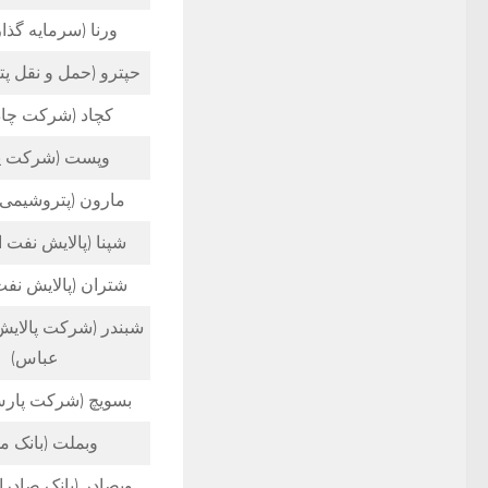
ورنا (سرمایه گذار
حپترو (حمل و نقل پ
کچاد (شرکت چاد
وپست (شرکت 
مارون (پتروشیمی 
شپنا (پالایش نفت 
شتران (پالایش نفت
شبندر (شرکت پالایش
عباس)
بسویچ (شرکت پار
وبملت (بانک م
وبصادر (بانک صادرا