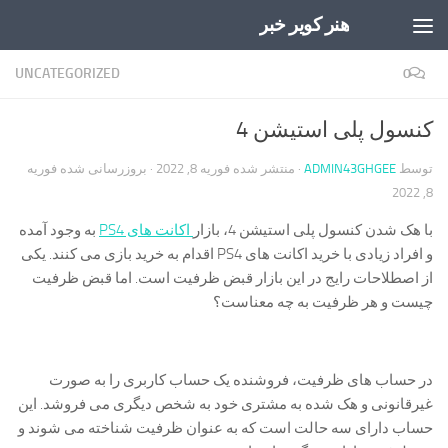
هنر کویر خبر
Skip to content
UNCATEGORIZED
0
کنسول پلی استیشن 4
توسط
ADMIN43GHGEE
· منتشر شده
فوریه 8, 2022
· بروزرسانی شده
فوریه
8, 2022
با هک شدن کنسول پلی استیشن 4، بازار
اکانت های PS4
به وجود آمده
و افراد زیادی با خرید اکانت های PS4 اقدام به خرید بازی می کنند. یکی
از اصطلاحات رایج در این بازار قبض ظرفیت است. اما قبض ظرفیت
چیست و هر ظرفیت به چه معناست؟
در حساب های ظرفیت، فروشنده یک حساب کاربری را به صورت
غیرقانونی و هک شده به مشتری خود به شخص دیگری می فروشد. این
حساب دارای سه حالت است که به عنوان ظرفیت شناخته می شوند و