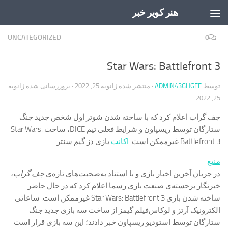
هنر کویر خبر
Skip to content
UNCATEGORIZED
0
Star Wars: Battlefront 3
توسط
ADMIN43GHGEE
· منتشر شده
ژانویه 25, 2022
· بروزرسانی شده
ژانویه
25, 2022
جف گراب اعلام کرد که با ساخته شدن شوتر اول شخص جدید جنگ
ستارگان توسط ریسپاون و شرایط فعلی تیم DICE، ساخت Star Wars:
Battlefront 3 غیرممکن است.
اکانت
یازی دز گیم سنتر
منبع
در جریان آخرین اخبار بازی و با استناد به‌صحبت‌های تازه‌ی
جف گراب
،
خبرنگار برجسته‌ی صنعت بازی رسما اعلام کرد که در حال حاضر
ساخته شدن بازی Star Wars: Battlefront 3 غیرممکن است. ساعاتی
الکترونیک آرتز و لوکاس‌فیلم گیمز از ساخت سه بازی جدید جنگ
ستارگان توسط استودیو ریسپاون خبر دادند؛ این سه بازی قرار است