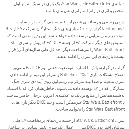
دنباله‌ی Star Wars Jedi: Fallen Order، یک بازی در سبک شوتر اول‌
شخص و اثری در ژانر استراتژی هم‌زمان باشند.
در پی رسمی و رسانه‌ای شدن این قضیه، جف گراب در وبسایت
Venturebeat گزارش داد که بازی‌های جنگ ستارگان شرکت EA از حالا
به‌بعد در تیم ریسپاون توسعه داده خواهند شد. این بدین معنی است که
استودیوهای دیگر شرکت EA از جمله EA DICE که پیش‌تر سری Star
Wars: Battlefront را می‌ساخت دیگر (حداقل طی سال‌های آتی) قرار
نیست بازی‌های این سری را ادامه بدهند.
گراب در گزارش‌اش با اشاره‌ به‌وضعیت فعلی تیم EA DICE مبنی‌بر
اصلاح مشکلات بازی Battlefield 2042 و تمرکز این تیم بر ادامه دادن
سری بتلفیلد و صدالبته تمرکز تیم ریسپاون روی آینده‌ی سری جنگ
ستارگان که در EA توسعه داده می‌شوند، خاطرنشان کرد که با استناد
به‌شنیده‌هایش از منابع نزدیک به‌اعلامیه‌ی امروز، درحال حاضر ساخت
Star Wars: Battlefront 3 غیرممکن است و تیم DICE دیگر بازی‌های
Star Wars: Battlefront را نخواهد ساخت.
سری Star Wars: Battlefront از جمله بازی‌های پرمخاطب EA طی
سالیان اخیر بود. DICE پس از اعمال یک سری تغییر بنیادین در ساختار