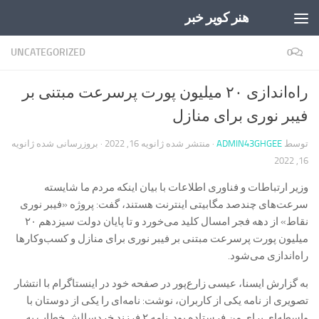
هنر کویر خبر
Skip to content
UNCATEGORIZED
0
راه‌اندازی ۲۰‌ میلیون پورت پرسرعت مبتنی بر
فیبر نوری برای منازل
توسط
ADMIN43GHGEE
· منتشر شده
ژانویه 16, 2022
· بروزرسانی شده
ژانویه
16, 2022
وزیر ارتباطات و فناوری اطلاعات با بیان اینکه مردم ما شایسته
سرعت‌های چندصد مگابیتی اینترنت هستند، گفت: پروژه «فیبر نوری
میلیون پورت پرسرعت مبتنی بر فیبر نوری برای منازل و کسب‌وکارها
راه‌اندازی می‌شود.
به گزارش ایسنا، عیسی زارع‌پور در صفحه خود در اینستاگرام با انتشار
تصویری از نامه یکی از کاربران، نوشت: نامه‌ای را یکی از دوستان با
واسطه‌ای برای من فرستاده بود. نامه ۲ فرزند خردسالش خطاب به