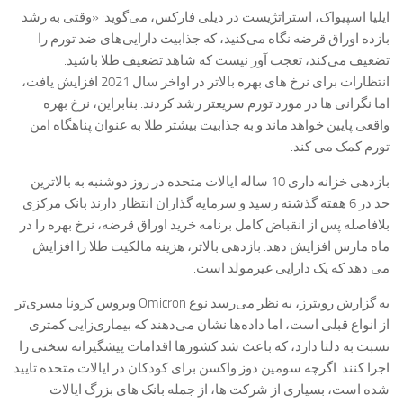
ایلیا اسپیواک، استراتژیست در دیلی فارکس، می‌گوید: «وقتی به رشد
بازده اوراق قرضه نگاه می‌کنید، که جذابیت دارایی‌های ضد تورم را
تضعیف می‌کند، تعجب آور نیست که شاهد تضعیف طلا باشید.
انتظارات برای نرخ های بهره بالاتر در اواخر سال 2021 افزایش یافت،
اما نگرانی ها در مورد تورم سریعتر رشد کردند. بنابراین، نرخ بهره
واقعی پایین خواهد ماند و به جذابیت بیشتر طلا به عنوان پناهگاه امن
تورم کمک می کند.
بازدهی خزانه داری 10 ساله ایالات متحده در روز دوشنبه به بالاترین
حد در 6 هفته گذشته رسید و سرمایه گذاران انتظار دارند بانک مرکزی
بلافاصله پس از انقباض کامل برنامه خرید اوراق قرضه، نرخ بهره را در
ماه مارس افزایش دهد. بازدهی بالاتر، هزینه مالکیت طلا را افزایش
می دهد که یک دارایی غیرمولد است.
به گزارش رویترز، به نظر می‌رسد نوع Omicron ویروس کرونا مسری‌تر
از انواع قبلی است، اما داده‌ها نشان می‌دهند که بیماری‌زایی کمتری
نسبت به دلتا دارد، که باعث شد کشورها اقدامات پیشگیرانه سختی را
اجرا کنند. اگرچه سومین دوز واکسن برای کودکان در ایالات متحده تایید
شده است، بسیاری از شرکت ها، از جمله بانک های بزرگ ایالات