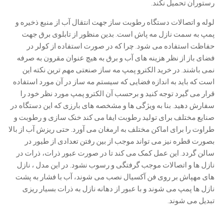
رستوران تحمیل نکند.
لوله و اتصالات دستگاه رطوبت ساز جهت انتقال آب از منبع ذخیره و
پمپ به سمت نازل مه پاش است. بدین منظور از تابلوی برق جهت
حفاظت استفاده می شود. چرا که در صورت استفاده از کولر در
فضای باز از نظر هزینه های آب و برق به هیچ عنوان مقرون به صرفه
نمی باشند. در خرید الکترو پمپ مه ساز صنعتی مهم ترین نکته این
است که باید به اندازه فضایی که سیستم مه ساز در آن مورد استفاده
قرار می گیرد توجه کنید و برحسب آن الکترو پمپ مورد نظر خود را
سفارش دهید. بنا به ویژگی ها و مشخصه های بارزی که این دستگاه در
صنایع مختلف برای تولید رطوبت ایفا می کند خنک سازی و رطوبت و
طراوت را برای اماکن مختلف به ارمغان می آورد. حتی ریزش آب از بالا
بصورت قطره نیز می تواند موجب از بین رفتن تعدادی از طیور در
سالن گردد. این عمل کمک می کند تا در صورت عبور ذرات، ذرات در
نازل ها و اتصالات موجب گرفتگی و رسوب نشود. در این مدل ، نازل
های مهپاش بر روی فن آکسیال نصب می شوند، آب با فشار به پشت
نازل ها پمپ می شوند و با عبور از دهانه نازل به ذرات بسیار ریزی
تبدیل می شوند.