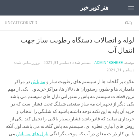
هنر کویر خبر
Skip to content
UNCATEGORIZED
0
لوله و اتصالات دستگاه رطوبت ساز جهت
انتقال آب
توسط
ADMIN43GHGEE
· منتشر شده
دسامبر 31, 2021
· بروزرسانی شده
دسامبر 31, 2021
علاوه بر گلخانه ها از سیستم های رطوبت ساز و
مه پاش
در مراکز
دامداری ها و طیور، رستوران ها، تالار ها، مراکز خرید و … یکی از مهم
ترین قطعات سیستم مه پاش رستورانی نازل های سیستم می باشد.
یکی دیگر از تجهیزات مه ساز صنعتی شیلنگ تحت فشار است که در
خرید آن باید به این نکته توجه داشته باشید که شلنگی را انتخاب و
خریداری نمایید که قادر باشد فشار بسیار بالایی را تحمل کند. یکی از
روش های آبیاری قطره ای، سیستم مه پاش گلخانه می باشد. اول آنکه
با این کار ذرات معلق در آب که موجب گرفتگی
نازل های مه پاش
می