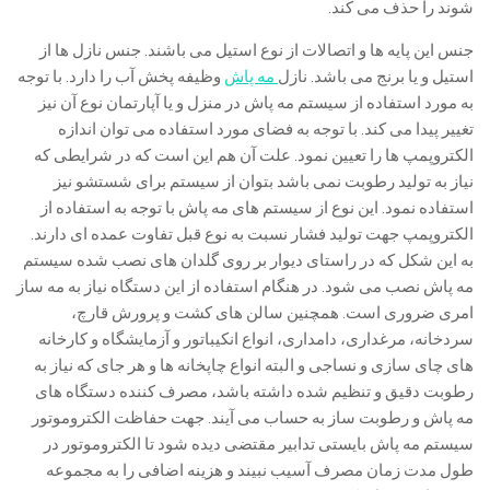
شوند را حذف می کند.
جنس این پایه ها و اتصالات از نوع استیل می باشند. جنس نازل ها از
استیل و یا برنج می باشد. نازل
مه پاش
وظیفه پخش آب را دارد. با توجه
به مورد استفاده از سیستم مه پاش در منزل و یا آپارتمان نوع آن نیز
تغییر پیدا می کند. با توجه به فضای مورد استفاده می توان اندازه
الکتروپمپ ها را تعیین نمود. علت آن هم این است که در شرایطی که
نیاز به تولید رطوبت نمی باشد بتوان از سیستم برای شستشو نیز
استفاده نمود. این نوع از سیستم های مه پاش با توجه به استفاده از
الکتروپمپ جهت تولید فشار نسبت به نوع قبل تفاوت عمده ای دارند.
به این شکل که در راستای دیوار بر روی گلدان های نصب شده سیستم
مه پاش نصب می شود. در هنگام استفاده از این دستگاه نیاز به مه ساز
امری ضروری است. همچنین سالن های کشت و پرورش قارچ،
سردخانه، مرغداری، دامداری، انواع انکیباتور و آزمایشگاه و کارخانه
های چای سازی و نساجی و البته انواع چاپخانه ها و هر جای که نیاز به
رطوبت دقیق و تنظیم شده داشته باشد، مصرف کننده دستگاه های
مه پاش و رطوبت ساز به حساب می آیند. جهت حفاظت الکتروموتور
سیستم مه پاش بایستی تدابیر مقتضی دیده شود تا الکتروموتور در
طول مدت زمان مصرف آسیب نبیند و هزینه اضافی را به مجموعه