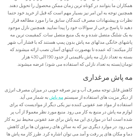
همکاران ما بتوانند در کوتاه ترین زمان ممکن محصول را تحویل دهند.
همچنین توجه به این امر نیز بسیار مهم است که قبل از خرید خود حتما
نظرات و پیشنهادات مصرف کنندگان سابق ما را مورد مطالعه قرار
دهید تا پاسخ برخی از سوالات خود را پیدا نمایید. همچنین نازل موجود
به یک شلنگ متصل شده و به یک منبع متصل سات. کمقیمت ترین مه
پاشهای خانگی مدلهای مه پاش بدون پمپ هستند که با فشار آب شهر
کار میکنند؛ که عمده تا بهصورت کیتهای آسان نصب ارائه میشوند که
بسته به تعداد نازل مه پاش باقیمتی از حدود 190الی 430 هزار
تومان(بسته به تعداد نازلی که استفاده می شود) عرضه میشوند.
مه پاش مرغداری
کاهش قابل توجه مصرف آب و نیز صرفه جویی در میزان مصرف انرژی
از دیگر مزیت های استفاده از سیستم
مه پاش
به شمار می آید.
استفاده از مواد ضد عفونی کننده نیز یکی دیگر از موادیست که برای
لوازم مه پاش در منبع به کار می رود. منبع مورد نظر معمولا از آب پر
شده است اما در مواردی این مه پاش برای ضد عفونی محیط نیز به کار
می رود. در موارد دیگری نیز که به سالن های رستوران ها برای کاهش
دما و مکان های پر رفت و آمد می توان اشاره کرد. طرز کار مه پاش ها