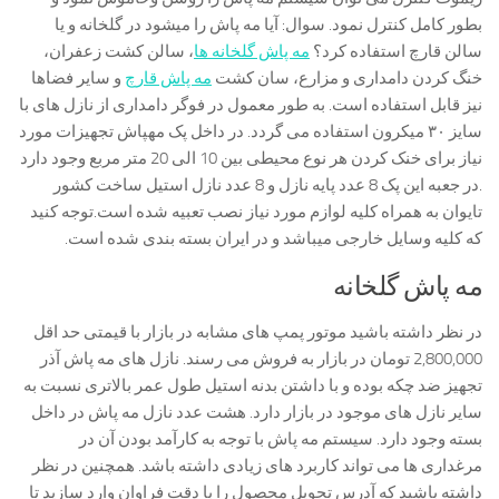
بطور کامل کنترل نمود. سوال: آیا مه پاش را میشود در گلخانه و یا
سالن قارچ استفاده کرد؟
مه پاش گلخانه ها
، سالن کشت زعفران،
خنگ کردن دامداری و مزارع، سان کشت
مه پاش قارچ
و سایر فضاها
نیز قابل استفاده است. به طور معمول در فوگر دامداری از نازل های با
سایز ۳۰ میکرون استفاده می گردد. در داخل پک مهپاش تجهیزات مورد
نیاز برای خنک کردن هر نوع محیطی بین 10 الی 20 متر مربع وجود دارد
.در جعبه این پک 8 عدد پایه نازل و 8 عدد نازل استیل ساخت کشور
تایوان به همراه کلیه لوازم مورد نیاز نصب تعبیه شده است.توجه کنید
که کلیه وسایل خارجی میباشد و در ایران بسته بندی شده است.
مه پاش گلخانه
در نظر داشته باشید موتور پمپ های مشابه در بازار با قیمتی حد اقل
2,800,000 تومان در بازار به فروش می رسند. نازل های مه پاش آذر
تجهیز ضد چکه بوده و با داشتن بدنه استیل طول عمر بالاتری نسبت به
سایر نازل های موجود در بازار دارد. هشت عدد نازل مه پاش در داخل
بسته وجود دارد. سیستم مه پاش با توجه به کارآمد بودن آن در
مرغداری ها می تواند کاربرد های زیادی داشته باشد. همچنین در نظر
داشته باشید که آدرس تحویل محصول را با دقت فراوان وارد سازید تا