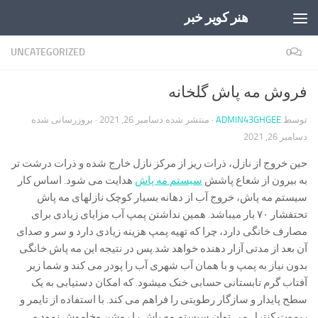
هنر کویر خبر
Skip to content
UNCATEGORIZED
0
فروش مه پاش گلخانه
توسط
ADMIN43GHGEE
· منتشر شده
دسامبر 26, 2021
· بروزرسانی شده
دسامبر 26, 2021
حین خروج از نازل، ذرات ریز از مرکز نازل خارج شده و ذرات درشت تر
به بیرون از شعاع پاشش
سیستم مه پاش
هدایت می شود. اساس کار
سیستم مه پاش، خروج آب از دهانه بسیار کوچک نازلهای مه پاش
تحتفشار ۷۰ بار میباشد. همین نداشتن پمپ آب مزایای زیادی برای
مصارف خانگی دارد، چرا که تهیه پمپ هزینه زیادی دارد و سر و صدای
آن بعد از مدتی آزار دهنده خواهد شد.پس در نتیجه این مه پاش خانگی
بدون نیاز به پمپ و با همان آب شهری آب را پودر می کند و شما زیر
آفتاب گرم تابستانی حسابی خنک میشود. که امکان دستیابی به یک
سطح پایدار و سازگار رطوبتی را فراهم می کند. با استفاده از تایمر و
ریموت کنترل می توان سیستم مه پاش را روشن وخاموش نمود و