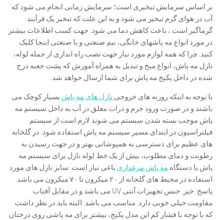
بر اساس سرمایش تبخیری است؛ سرمایش زمانی انجام می شود که
آب در هوای گرم تبخیر می شود و به این علت که تبخیر یک فرآیند
گرماگیر است ، باعث کاهش دما می شود. جهت کسب اطلاعات بیشتر
در مورد انواع مه پاشهای خانگی، نیم صنعتی و یا صنعتی اینجا کلیک
کنید. چرا که همه لوازم مورد نیاز جهت نصب راه اندازی از جمله لوله،
نازل مه پاش، انواع میخ و تبدیل به همراه آموزش که پشت جعبه درج
شده در داخل پکیج مه پاش برای شما ارسال خواهد شد.
با توجه به اینکه روزنه های خروجی
نازل های مه پاش
بسیار کوچک می
باشند و در صورت ورود جرم و ذرات معلق در آب به داخل سیستم مه
پاش موجب بسته شدن سیستم می شوند لازم است از سیستم
فیلتراسیون در ابتدای مسیر سیستم مه پاش استفاده شود. در گلخانه
های عظیم برای دسترسی به همپوشانی بهتر و در جهت رسیدن به
رطوبت و دمای مطلوب، بیش از یک خط لوله نازل برای سیستم مه
پاش یا دستگاه
مه پاش مرغداری
باغی نیاز است. سایز نازل های مورد
استفاده در محیط های گلخانه از ۲۰ میکرون تا ۷۰ میکرون می باشد.
پاسخ: خیر. جنس تجهیزات آنتی UV می باشد و در مقابل آفتاب
مقاومت خیلی خوبی دارد. مناسب می باشد. البته باید در نظر داشت
که با توجه با فشار کم این مدل پکیج، بیشتر برای مه پاشی روی درختان